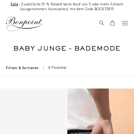
Zum Inhalt springen
Sale
:
Zusätzliche 15 % Rabatt beim Kauf von 3 oder mehr Artikeln
(ausgenommen Accessoires) mit dem Code BOOSTER15
Suchen
Wagen
BABY JUNGE - BADEMODE
8 Produkte
Filtern & Sortieren
Ergebnisse - 8 Produkte
Taschen-Sonnenschutzspray 30