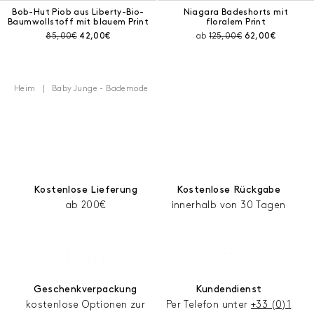
Bob-Hut Piob aus Liberty-Bio-
Niagara Badeshorts mit
Baumwollstoff mit blauem Print
floralem Print
Preis vor Rabatt:
Aktueller Preis:
Preis vor Rabatt:
Aktueller Preis:
85,00€
42,00€
ab
125,00€
62,00€
Heim
Baby Junge - Bademode
Kostenlose Lieferung
Kostenlose Rückgabe
ab 200€
innerhalb von 30 Tagen
Geschenkverpackung
Kundendienst
kostenlose Optionen zur
Per Telefon unter
+33 (0)1