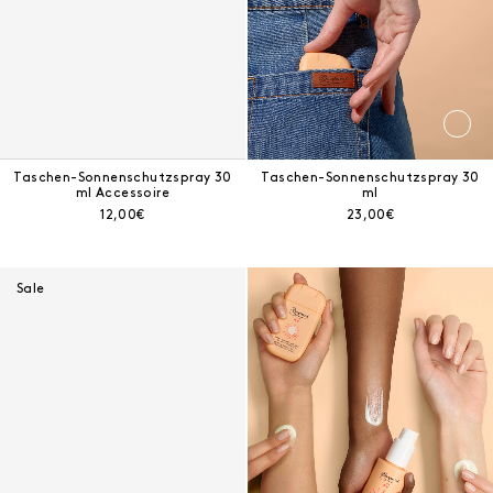
Taschen-Sonnenschutzspray 30
Taschen-Sonnenschutzspray 30
ml Accessoire
ml
Aktueller Preis:
Aktueller Preis:
12,00€
23,00€
Unsichtbares Sonnenschutzspra
Sale