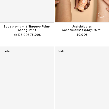
Badeshorts mit Niagara-Palm-
Unsichtbares
Spring-Print
Sonnenschutzspray 125 ml
Preis vor Rabatt:
Aktueller Preis:
Aktueller Preis:
ab
125,00€
75,00€
50,00€
Sale
Sale