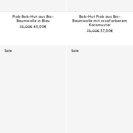
Piob Bob-Hut aus Bio-
Bob-Hut Piob aus Bio-
Baumwolle in Blau
Baumwolle mit rosafarbenem
Karomuster
Preis vor Rabatt:
Aktueller Preis:
75,00€
45,00€
Preis vor Rabatt:
Aktueller Preis:
75,00€
37,00€
Sale
Sale