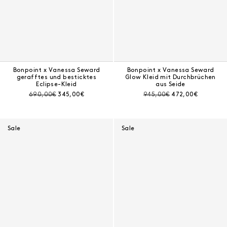
Bonpoint x Vanessa Seward
Bonpoint x Vanessa Seward
gerafftes und besticktes
Glow Kleid mit Durchbrüchen
Eclipse-Kleid
aus Seide
Preis vor Rabatt:
Aktueller Preis:
Preis vor Rabatt:
Aktueller Preis:
690,00€
345,00€
945,00€
472,00€
Sale
Sale