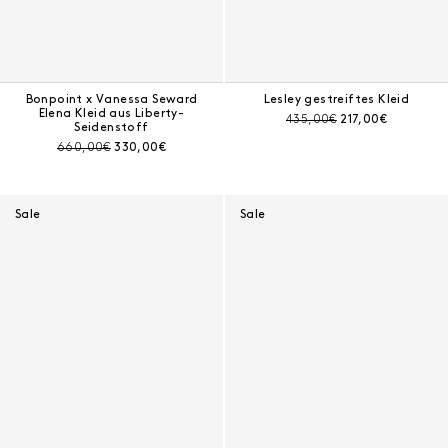
Bonpoint x Vanessa Seward
Lesley gestreiftes Kleid
Elena Kleid aus Liberty-
Preis vor Rabatt:
Aktueller Preis:
435,00€
217,00€
Seidenstoff
Preis vor Rabatt:
Aktueller Preis:
660,00€
330,00€
Sale
Sale