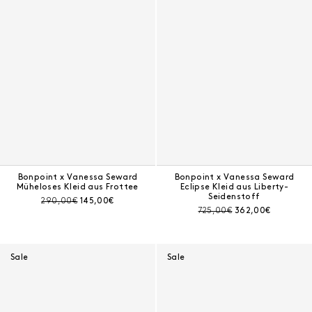
Bonpoint x Vanessa Seward
Bonpoint x Vanessa Seward
Müheloses Kleid aus Frottee
Eclipse Kleid aus Liberty-
Seidenstoff
Preis vor Rabatt:
Aktueller Preis:
290,00€
145,00€
Preis vor Rabatt:
Aktueller Preis:
725,00€
362,00€
Sale
Sale