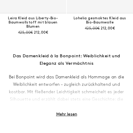
Leira Kleid aus Liberty-Bio-
Lohelia gesmoktes Kleid aus
Baumwollstoff mit blauen
Bio-Baumwolle
Blumen
Preis vor Rabatt:
Aktueller Preis:
425,00€
212,00€
Preis vor Rabatt:
Aktueller Preis:
425,00€
212,00€
Das Damenkleid à la Bonpoint: Weiblichkeit und
Eleganz als Vermächtnis
Bei Bonpoint wird das Damenkleid als Hommage an die
Weiblichkeit entworfen – zugleich zurückhaltend und
kostbar. Mit fließender Leichtigkeit schmeichelt es jeder
Silhouette und erzählt dabei stets eine Geschichte: die
einer zeitlosen Eleganz. Ein langes Kleid für eine anmutige
Erscheinung, ein Midi-Kleid mit dezentem Charme, ein
Mehr lesen
luftiges, kurzes Sommerkleid oder ein Pulloverkleid mit
behaglichem Komfort ... Jedes Modell verkörpert die