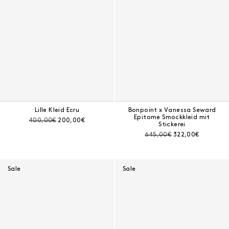
Lille Kleid Ecru
Bonpoint x Vanessa Seward
Epitome Smockkleid mit
Preis vor Rabatt:
Aktueller Preis:
400,00€
200,00€
Stickerei
Preis vor Rabatt:
Aktueller Preis:
645,00€
322,00€
Sale
Sale