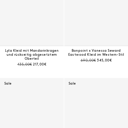
Lyla Kleid mit Mandarinkragen
Bonpoint x Vanessa Seward
und rückseitig abgesetztem
Eastwood Kleid im Western-Stil
Oberteil
Preis vor Rabatt:
Aktueller Preis:
690,00€
345,00€
Preis vor Rabatt:
Aktueller Preis:
435,00€
217,00€
Sale
Sale