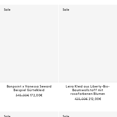
Ergebnisse - 16 Produkte
Sale
Sale
Bonpoint x Vanessa Seward
Leira Kleid aus Liberty-Bio-
Beispiel Gürtelkleid
Baumwollstoff mit
rosafarbenen Blumen
Preis vor Rabatt:
Aktueller Preis:
345,00€
172,00€
Preis vor Rabatt:
Aktueller Preis:
425,00€
212,00€
Sale
Sale