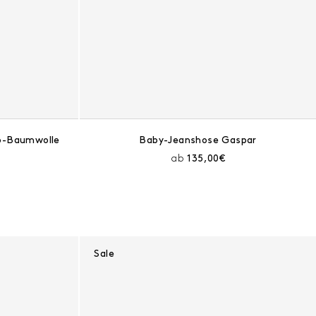
o-Baumwolle
Baby-Jeanshose Gaspar
Preis:
Aktueller Preis:
ab
135,00€
Sale