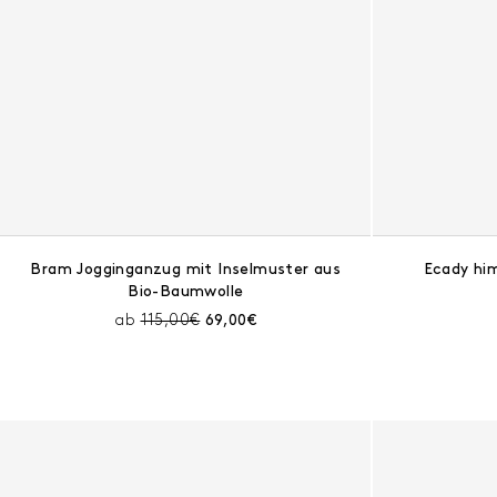
Bram Jogginganzug mit Inselmuster aus
Ecady hi
Bio-Baumwolle
Preis vor Rabatt:
Aktueller Preis:
ab
115,00€
69,00€