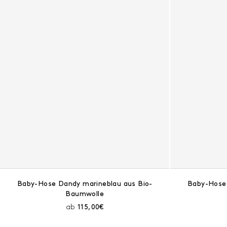
Baby-Hose Dandy marineblau aus Bio-
Baby-Hose 
Baumwolle
Aktueller Preis:
ab
115,00€