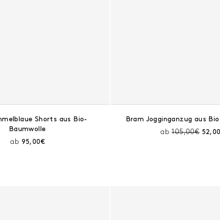
mmelblaue Shorts aus Bio-
Bram Jogginganzug aus Bi
Baumwolle
Preis vor Raba
Aktue
ab
105,00€
52,0
Aktueller Preis:
ab
95,00€