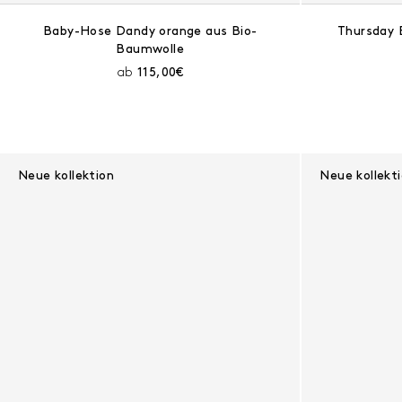
Baby-Hose Dandy orange aus Bio-
Thursday 
Baumwolle
Aktueller Preis:
ab
115,00€
Neue kollektion
Neue kollekt