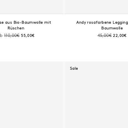
ose aus Bio-Baumwolle mit
Andy rosafarbene Legging
Rüschen
Baumwolle
Preis vor Rabatt:
Aktueller Preis:
Preis vor Rabat
Aktuelle
ab
110,00€
55,00€
45,00€
22,00€
Sale