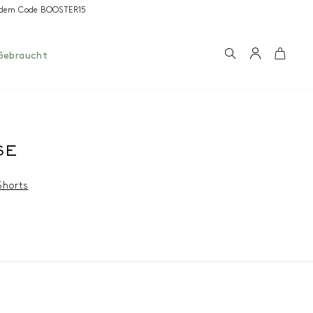
it dem Code BOOSTER15
Suchen
Konto
Wage
Gebraucht
SE
Shorts