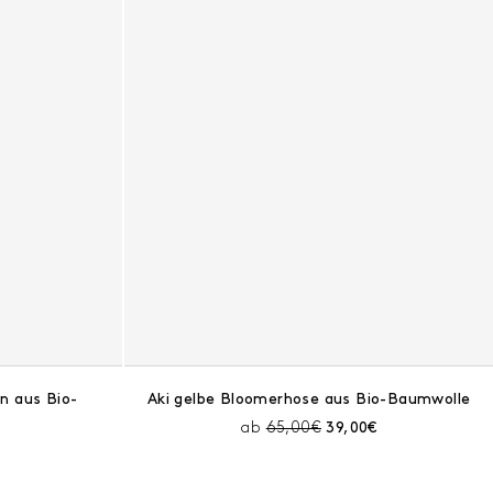
n aus Bio-
Aki gelbe Bloomerhose aus Bio-Baumwolle
Preis vor Rabatt:
Aktueller Preis:
ab
65,00€
39,00€
Preis: