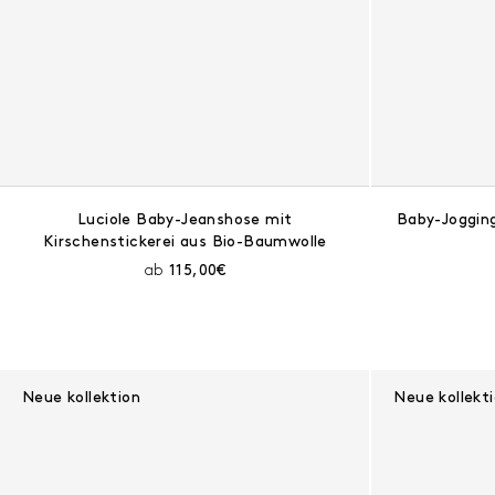
Luciole Baby-Jeanshose mit
Baby-Joggin
Kirschenstickerei aus Bio-Baumwolle
Aktueller Preis:
ab
115,00€
Neue kollektion
Neue kollekt