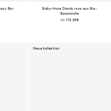
aus Bio-
Baby-Hose Dandy rosa aus Bio-
Baumwolle
Preis:
Aktueller Preis:
ab
115,00€
Neue kollektion