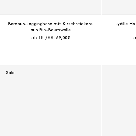
Bambus-Jogginghose mit Kirschstickerei
Lydille H
aus Bio-Baumwolle
Preis vor Rabatt:
Aktueller Preis:
ab
115,00€
69,00€
Sale