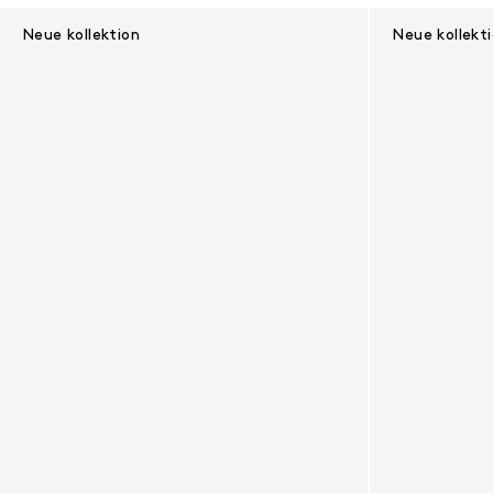
Ergebnisse - 47 Produkte
Neue kollektion
Neue kollekt