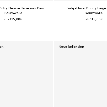
Baby Denim-Hose aus Bio-
Baby-Hose Dandy beige 
Baumwolle
Baumwolle
Aktueller Preis:
Aktueller 
ab
115,00€
ab
115,00€
ion
Neue kollektion