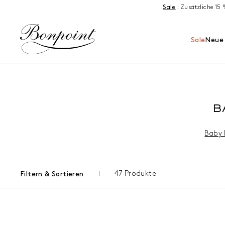
Zum Inhalt springen
Sale
:
Zusätzliche 15
Sale
Neue 
B
Baby
47 Produkte
Filtern & Sortieren