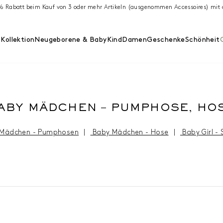
 % Rabatt beim Kauf von 3 oder mehr Artikeln (ausgenommen Accessoires) m
Kollektion
Neugeborene & Baby
Kind
Damen
Geschenke
Schönheit
ABY MÄDCHEN – PUMPHOSE, HO
 Mädchen - Pumphosen
|
Baby Mädchen - Hose
|
Baby Girl - 