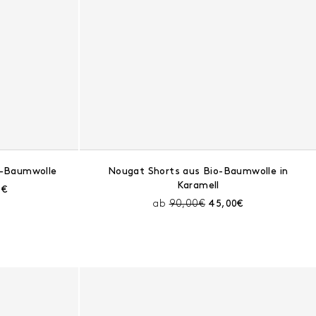
o-Baumwolle
Nougat Shorts aus Bio-Baumwolle in
Karamell
tt:
ller Preis:
0€
Preis vor Rabatt:
Aktueller Preis:
ab
90,00€
45,00€