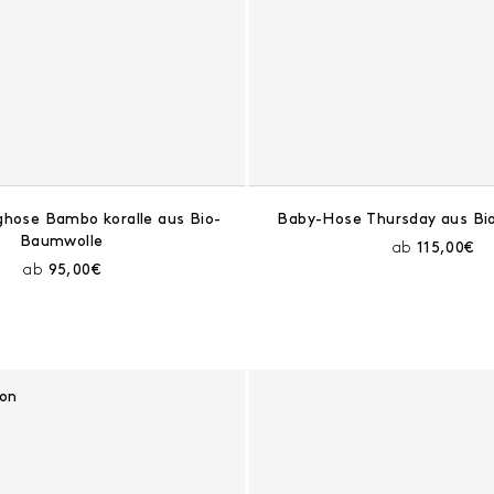
ghose Bambo koralle aus Bio-
Baby-Hose Thursday aus Bi
Baumwolle
Aktueller 
ab
115,00€
Aktueller Preis:
ab
95,00€
ion