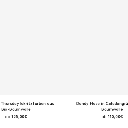
Thursday lakritzfarben aus
Dandy Hose in Celadongrü
Bio-Baumwolle
Baumwolle
Aktueller Preis:
Aktueller 
ab
125,00€
ab
110,00€