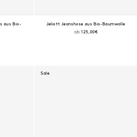
s aus Bio-
Jeliott Jeanshose aus Bio-Baumwolle
Aktueller Preis:
ab
125,00€
t:
r Preis:
Sale