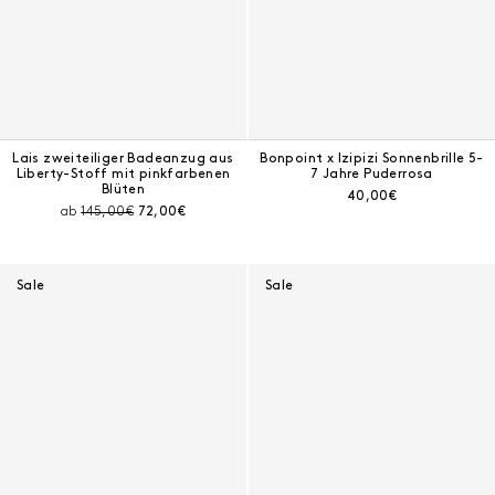
Lais zweiteiliger Badeanzug aus
Bonpoint x Izipizi Sonnenbrille 5-
Liberty-Stoff mit pinkfarbenen
7 Jahre Puderrosa
Blüten
Aktueller Preis:
40,00€
Preis vor Rabatt:
Aktueller Preis:
ab
145,00€
72,00€
Sale
Sale