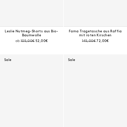
Leslie Nutmeg-Shorts aus Bio-
Fama Tragetasche aus Raffia
Baumwolle
mit roten Kirschen
Preis vor Rabatt:
Aktueller Preis:
Preis vor Rabatt:
Aktueller Preis:
ab
105,00€
52,00€
145,00€
72,00€
Sale
Sale