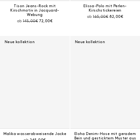
Tison Jeans-Rock mit
Elissa-Polo mit Perlen-
Kirschmotiv in Jacquard-
Kirschstickereien
Webung
Preis vor Rabatt:
Aktueller Preis:
ab
165,00€
82,00€
Preis vor Rabatt:
Aktueller Preis:
ab
145,00€
72,00€
Neue kollektion
Neue kollektion
Malika wasserabweisende Jacke
Eloha Denim-Hose mit geradem
Bein und gesticktem Muster aus
Aktueller Preis: