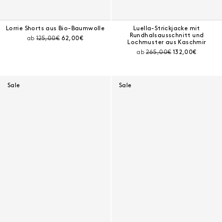
Lorrie Shorts aus Bio-Baumwolle
Luella-Strickjacke mit
Rundhalsausschnitt und
Preis vor Rabatt:
Aktueller Preis:
ab
125,00€
62,00€
Lochmuster aus Kaschmir
Preis vor Rabatt:
Aktueller Preis:
ab
265,00€
132,00€
Sale
Sale