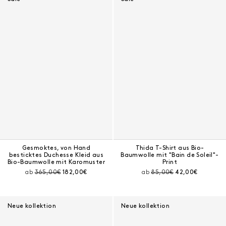
Gesmoktes, von Hand
Thida T-Shirt aus Bio-
besticktes Duchesse Kleid aus
Baumwolle mit "Bain de Soleil"-
Bio-Baumwolle mit Karomuster
Print
Preis vor Rabatt:
Aktueller Preis:
Preis vor Rabatt:
Aktueller Preis:
ab
365,00€
182,00€
ab
85,00€
42,00€
Neue kollektion
Neue kollektion