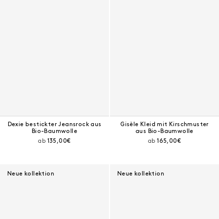
Dexie bestickter Jeansrock aus
Gisèle Kleid mit Kirschmuster
Bio-Baumwolle
aus Bio-Baumwolle
Aktueller Preis:
Aktueller Preis:
ab
135,00€
ab
165,00€
Neue kollektion
Neue kollektion