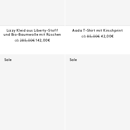
Lizzy Kleid aus Liberty-Stoff
Aada T-Shirt mit Kirschprint
und Bio-Baumwolle mit Rüschen
Preis vor Rabatt:
Aktueller Preis:
ab
85,00€
42,00€
Preis vor Rabatt:
Aktueller Preis:
ab
285,00€
142,00€
Sale
Sale