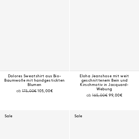
Dolores Sweatshirt aus Bio-
Eloha Jeanshose mit weit
Baumwolle mit handgestickten
geschnittenem Bein und
Blumen
Kirschmotiv in Jacquard-
Webung
Preis vor Rabatt:
Aktueller Preis:
ab
175,00€
105,00€
Preis vor Rabatt:
Aktueller Preis:
ab
165,00€
99,00€
Sale
Sale