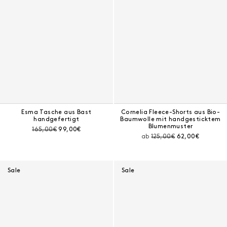
Esma Tasche aus Bast
Cornelia Fleece-Shorts aus Bio-
handgefertigt
Baumwolle mit handgesticktem
Blumenmuster
Preis vor Rabatt:
Aktueller Preis:
165,00€
99,00€
Preis vor Rabatt:
Aktueller Preis:
ab
125,00€
62,00€
Sale
Sale