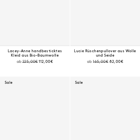
Lacey-Anne handbesticktes
Lucie Rüschenpullover aus Wolle
Kleid aus Bio-Baumwolle
und Seide
Preis vor Rabatt:
Aktueller Preis:
Preis vor Rabatt:
Aktueller Preis:
ab
225,00€
112,00€
ab
165,00€
82,00€
Sale
Sale