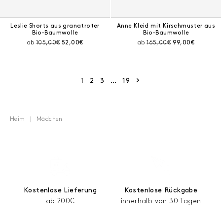
Leslie Shorts aus granatroter
Anne Kleid mit Kirschmuster aus
Bio-Baumwolle
Bio-Baumwolle
Preis vor Rabatt:
Aktueller Preis:
Preis vor Rabatt:
Aktueller Preis:
ab
105,00€
52,00€
ab
165,00€
99,00€
Nächste Seite
1
2
3
…
19
Heim
Mädchen
Kostenlose Lieferung
Kostenlose Rückgabe
ab 200€
innerhalb von 30 Tagen