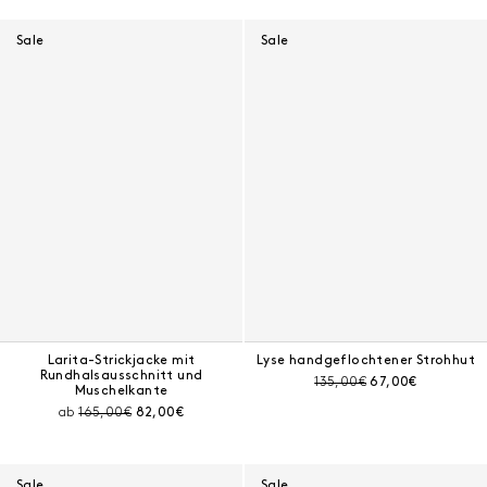
Ergebnisse - 668 Produkte
Sale
Sale
Larita-Strickjacke mit
Lyse handgeflochtener Strohhut
Rundhalsausschnitt und
Preis vor Rabatt:
Aktueller Preis:
135,00€
67,00€
Muschelkante
Preis vor Rabatt:
Aktueller Preis:
ab
165,00€
82,00€
Sale
Sale