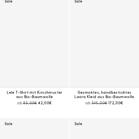
Sale
Sale
Lele T-Shirt mit Kirschmuster
Gesmoktes, handbesticktes
aus Bio-Baumwolle
Laora Kleid aus Bio-Baumwolle
Preis vor Rabatt:
Aktueller Preis:
Preis vor Rabatt:
Aktueller Preis:
ab
85,00€
42,00€
ab
345,00€
172,00€
Sale
Sale