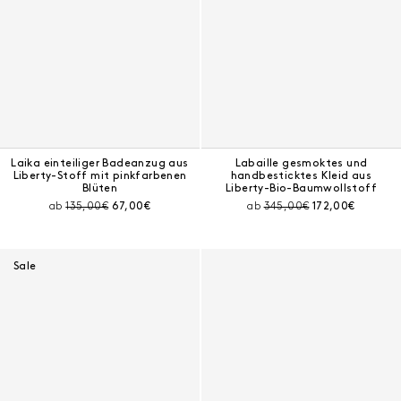
Laika einteiliger Badeanzug aus
Labaille gesmoktes und
Liberty-Stoff mit pinkfarbenen
handbesticktes Kleid aus
Blüten
Liberty-Bio-Baumwollstoff
Preis vor Rabatt:
Aktueller Preis:
Preis vor Rabatt:
Aktueller Preis:
ab
135,00€
67,00€
ab
345,00€
172,00€
Sale