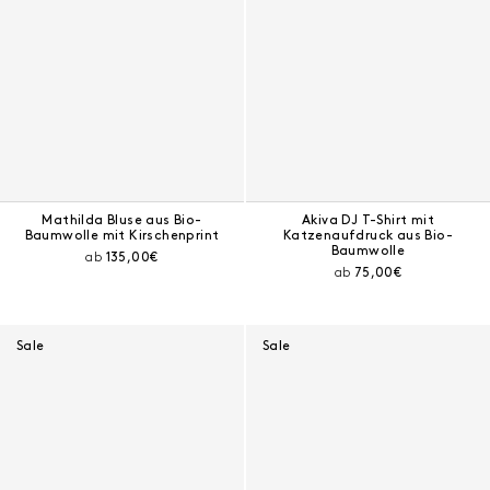
Mathilda Bluse aus Bio-
Akiva DJ T-Shirt mit
Baumwolle mit Kirschenprint
Katzenaufdruck aus Bio-
Baumwolle
Aktueller Preis:
ab
135,00€
Aktueller Preis:
ab
75,00€
Sale
Sale