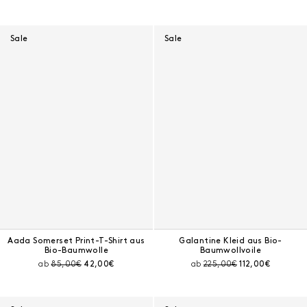
Sale
Sale
Aada Somerset Print-T-Shirt aus
Galantine Kleid aus Bio-
Bio-Baumwolle
Baumwollvoile
Preis vor Rabatt:
Aktueller Preis:
Preis vor Rabatt:
Aktueller Preis:
ab
85,00€
42,00€
ab
225,00€
112,00€