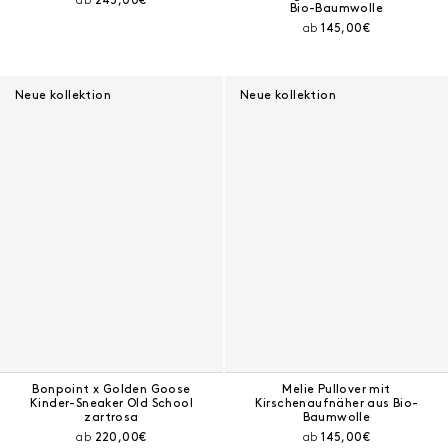
ab
245,00€
Bio-Baumwolle
Aktueller Preis:
ab
145,00€
Neue kollektion
Neue kollektion
Bonpoint x Golden Goose
Melie Pullover mit
Kinder-Sneaker Old School
Kirschenaufnäher aus Bio-
zartrosa
Baumwolle
Aktueller Preis:
Aktueller Preis:
ab
220,00€
ab
145,00€