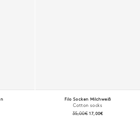
en
Filo Socken Milchweiß
Cotton socks
t:
r Preis:
Preis vor Rabatt:
Aktueller Preis:
35,00€
17,00€