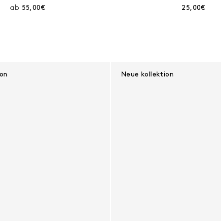
Aktueller Preis:
Aktueller Pr
ab
55,00€
25,00€
ion
Neue kollektion