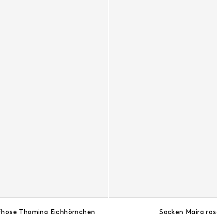
fhose Thomina Eichhörnchen
Socken Maira ros