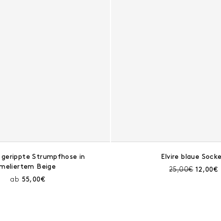
gerippte Strumpfhose in
Elvire blaue Sock
meliertem Beige
Preis vor Rabat
Aktuelle
25,00€
12,00€
Aktueller Preis:
ab
55,00€