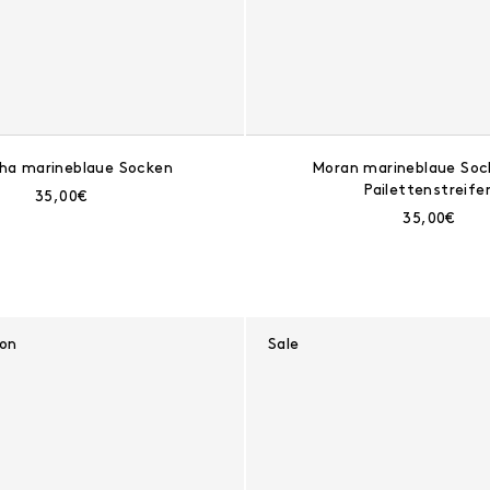
ha marineblaue Socken
Moran marineblaue Soc
Pailettenstreife
Aktueller Preis:
35,00€
Aktueller Pr
35,00€
ion
Sale