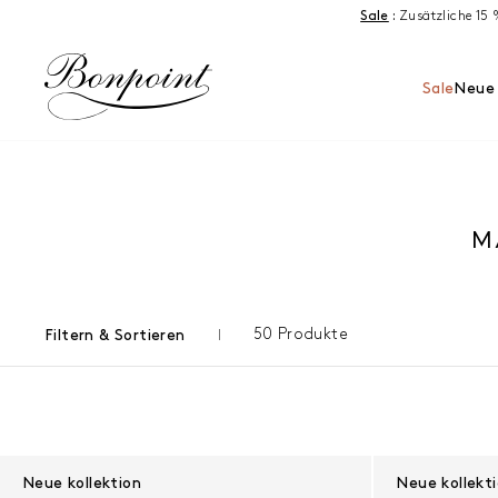
Zum Inhalt springen
Sale
:
Zusätzliche 15
Sale
Neue 
M
50 Produkte
Filtern & Sortieren
Ergebnisse - 50 Produkte
Neue kollektion
Neue kollekt