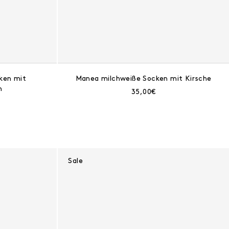
ken mit
Manea milchweiße Socken mit Kirsche
n
Aktueller Preis:
35,00€
eis:
Sale