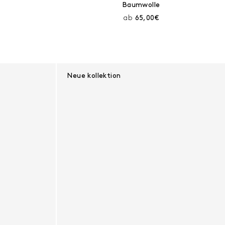
Baumwolle
eis:
Aktueller Preis:
ab
65,00€
Neue kollektion