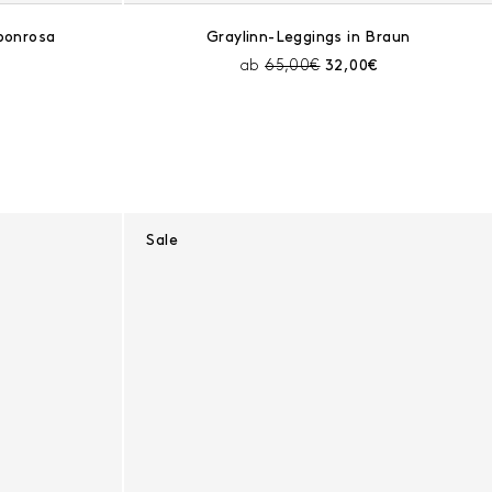
bonrosa
Graylinn-Leggings in Braun
t:
er Preis:
Preis vor Rabatt:
Aktueller Preis:
ab
65,00€
32,00€
Sale