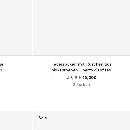
ge
Federsocken mit Rüschen aus
s
pinkfarbenen Liberty-Stoffen
t:
er Preis:
Preis vor Rabatt:
Aktueller Preis:
30,00€
15,00€
2 Farben
Sale