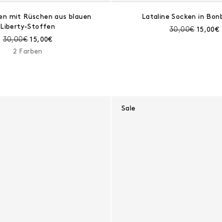
en mit Rüschen aus blauen
Lataline Socken in Bon
Liberty-Stoffen
Preis vor Rabat
Aktuell
30,00€
15,00€
Preis vor Rabatt:
Aktueller Preis:
30,00€
15,00€
2 Farben
Sale