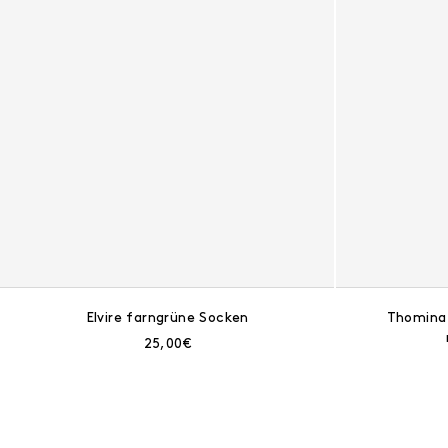
Elvire farngrüne Socken
Thomina 
Aktueller Preis:
25,00€