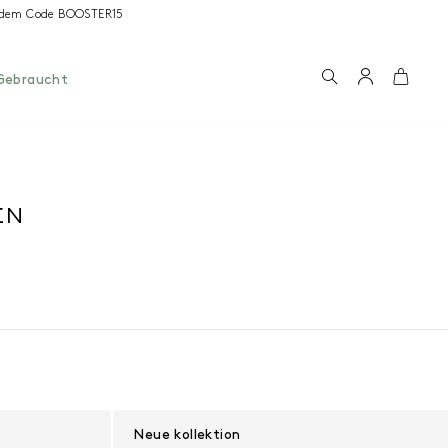
it dem Code BOOSTER15
Suchen
Konto
Wage
Gebraucht
EN
Neue kollektion