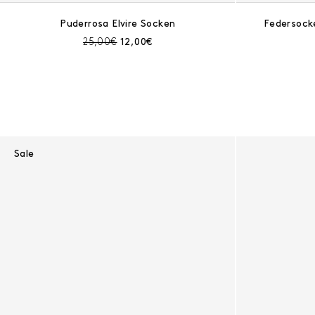
Puderrosa Elvire Socken
Federsock
Preis vor Rabatt:
Aktueller Preis:
25,00€
12,00€
Sale