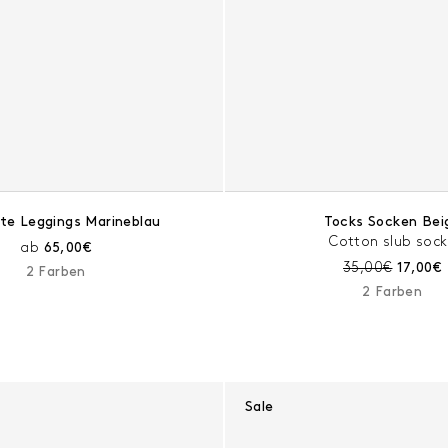
hte Leggings Marineblau
Tocks Socken Bei
Cotton slub sock
Aktueller Preis:
ab
65,00€
Preis vor Rabat
Aktuell
35,00€
17,00€
2 Farben
2 Farben
Sale