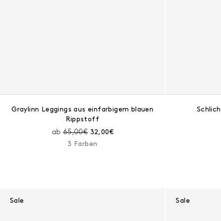
Graylinn Leggings aus einfarbigem blauen
Schlic
Rippstoff
Preis vor Rabatt:
Aktueller Preis:
ab
65,00€
32,00€
3 Farben
Sale
Sale