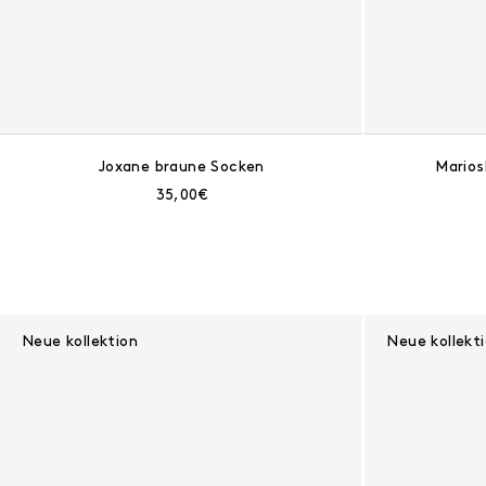
Joxane braune Socken
Marios
Aktueller Preis:
35,00€
Neue kollektion
Neue kollekt