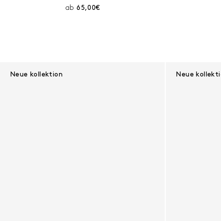
Aktueller Preis:
ab
65,00€
Neue kollektion
Neue kollekt