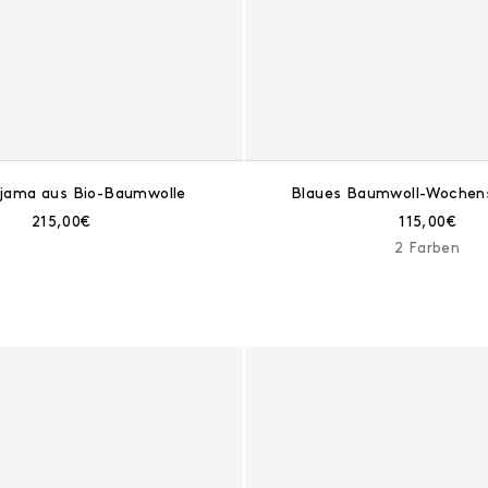
yjama aus Bio-Baumwolle
Blaues Baumwoll-Wochen
Aktueller Preis:
Aktueller Pr
215,00€
115,00€
2 Farben