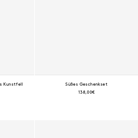
 Kunstfell
Süßes Geschenkset
eis:
Aktueller Preis:
138,00€