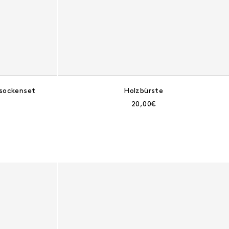
sockenset
Holzbürste
eis:
Aktueller Preis:
20,00€