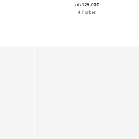
reis:
Aktueller Preis:
ab
125,00€
4 Farben