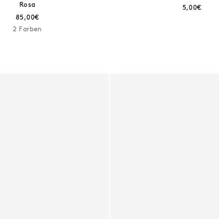
Rosa
Aktueller P
5,00€
Aktueller Preis:
85,00€
2 Farben