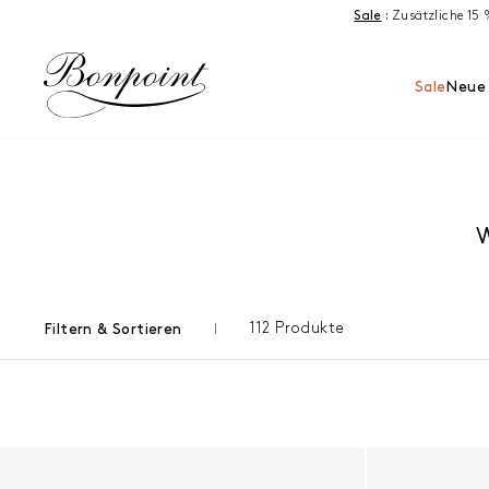
Zum Inhalt springen
Sale
:
Zusätzliche 15
Sale
Neue 
112 Produkte
Filtern & Sortieren
Ergebnisse - 112 Produkte