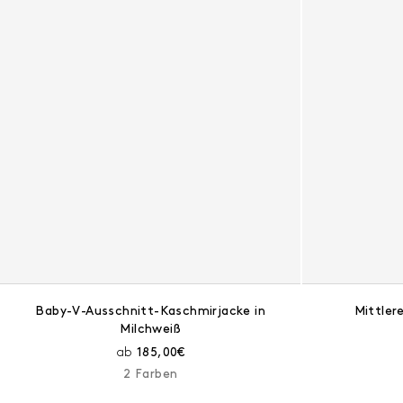
Baby-V-Ausschnitt-Kaschmirjacke in
Mittler
Milchweiß
Aktueller Preis:
ab
185,00€
2 Farben