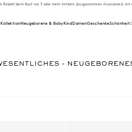
 % Rabatt beim Kauf von 3 oder mehr Artikeln (ausgenommen Accessoires) m
Kollektion
Neugeborene & Baby
Kind
Damen
Geschenke
Schönheit
WESENTLICHES - NEUGEBORENE