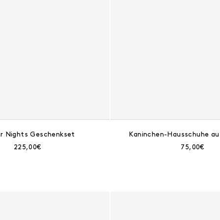
r Nights Geschenkset
Kaninchen-Hausschuhe aus
Aktueller Preis:
Aktueller Pr
225,00€
75,00€