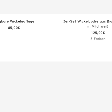
gbare Wickelauflage
3er-Set Wickelbodys aus B
in Milchweiß
Aktueller Preis:
85,00€
Aktueller Pr
125,00€
3 Farben