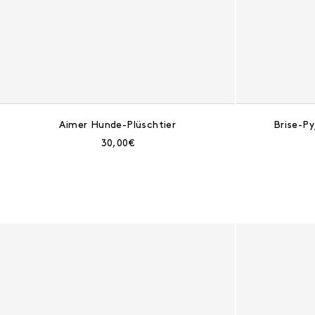
Aimer Hunde-Plüschtier
Brise-P
Aktueller Preis:
30,00€