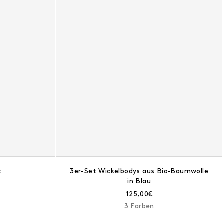
t
3er-Set Wickelbodys aus Bio-Baumwolle
in Blau
eis:
Aktueller Preis:
125,00€
3 Farben