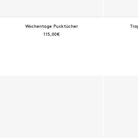
Wochentage Pucktücher
Tra
Aktueller Preis:
115,00€