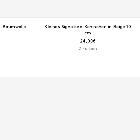
io-Baumwolle
Kleines Signature-Kaninchen in Beige 10
cm
eis:
Aktueller Preis:
24,00€
2 Farben