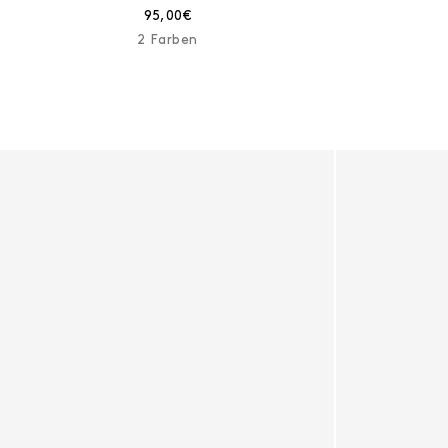
Aktueller Preis:
95,00€
2 Farben