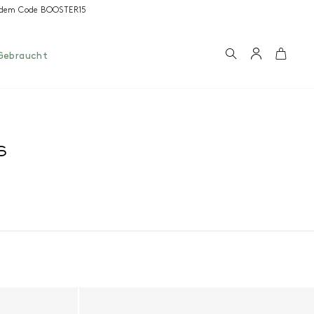
it dem Code BOOSTER15
Suchen
Konto
Wage
Gebraucht
S