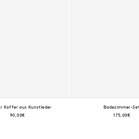
er Koffer aus Kunstleder
Badezimmer-Se
Aktueller Preis:
Aktueller Pr
90,00€
175,00€