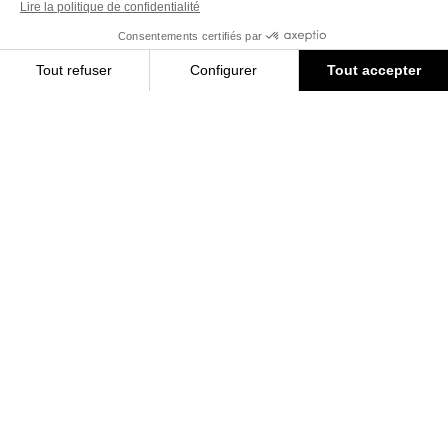
Accueil
Les boutiques Bonpoint
Livraison gratuite à
Retours gratuits
domicile
dans les 30 jours