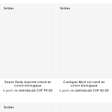
Soldes
Soldes
Sweat Dady imprimé island en
Cardigan Abid col carré en
coton biologique
coton biologique
Prix avant remise :
Prix courant :
Prix avant remise :
Prix courant 
à partir de
CHF 165.00
CHF 99.00
à partir de
CHF 165.00
CHF 82.00
Soldes