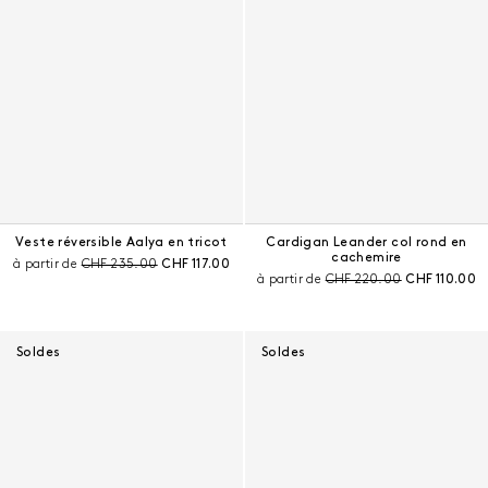
Veste réversible Aalya en tricot
Cardigan Leander col rond en
cachemire
Prix avant remise :
Prix courant :
à partir de
CHF 235.00
CHF 117.00
Prix avant remise :
Prix courant 
à partir de
CHF 220.00
CHF 110.00
Soldes
Soldes