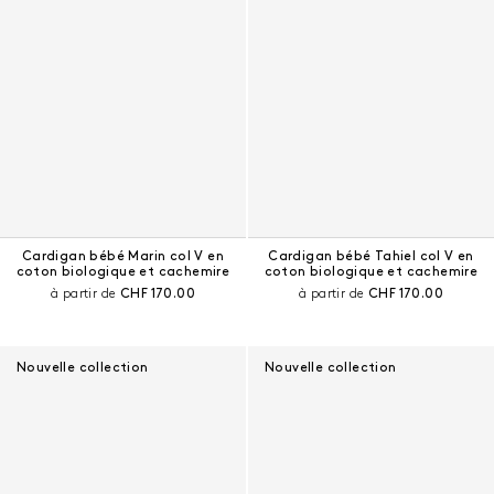
Cardigan bébé Marin col V en
Cardigan bébé Tahiel col V en
coton biologique et cachemire
coton biologique et cachemire
Prix courant :
Prix courant :
à partir de
CHF 170.00
à partir de
CHF 170.00
Nouvelle collection
Nouvelle collection