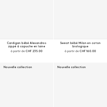
Cardigan bébé Alexandros
Sweat bébé Milan en coton
zippé à capuche en laine
biologique
Prix courant :
Prix courant :
à partir de
CHF 235.00
à partir de
CHF 160.00
Nouvelle collection
Nouvelle collection