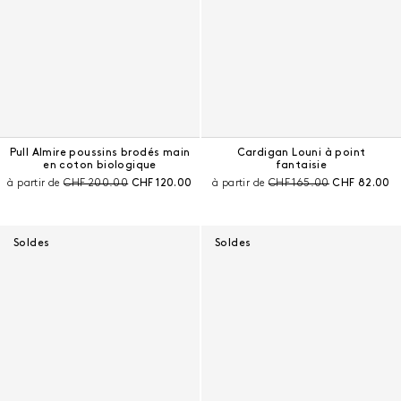
Pull Almire poussins brodés main
Cardigan Louni à point
en coton biologique
fantaisie
Prix avant remise :
Prix courant :
Prix avant remise :
Prix courant 
à partir de
CHF 200.00
CHF 120.00
à partir de
CHF 165.00
CHF 82.00
Soldes
Soldes