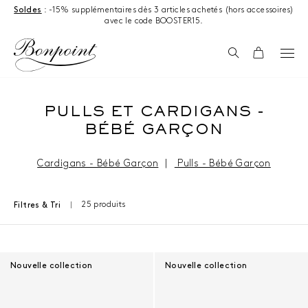
Aller directement au contenu
Soldes
: -15% supplémentaires dès 3 articles achetés (hors accessoires)
avec le code BOOSTER15.
Recherche
Panier
PULLS ET CARDIGANS -
BÉBÉ GARÇON
Cardigans - Bébé Garçon
|
Pulls - Bébé Garçon
25 produits
Filtres & Tri
Résultats - 25 produits
Nouvelle collection
Nouvelle collection