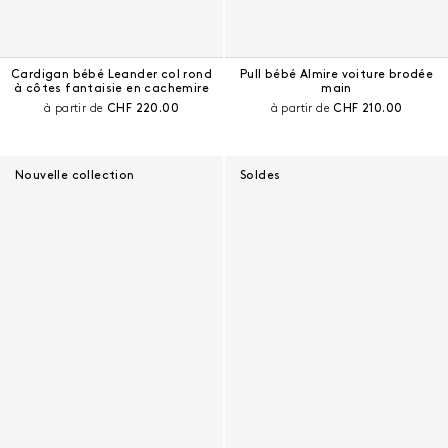
Cardigan bébé Leander col rond
Pull bébé Almire voiture brodée
à côtes fantaisie en cachemire
main
Prix courant :
Prix courant :
à partir de
CHF 220.00
à partir de
CHF 210.00
Nouvelle collection
Soldes