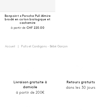
Bonpoint x Porsche Pull Almire
brodé en coton biologique et
cachemire
Prix courant :
à partir de
CHF 220.00
Accueil
Pulls et Cardigans - Bébé Garçon
Livraison gratuite à
Retours gratuits
domicile
dans les 30 jours
à partir de 200€