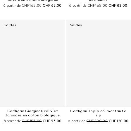
Prix avant remise :
Prix courant :
Prix avant remise :
Prix courant 
à partir de
CHF 165.00
CHF 82.00
à partir de
CHF 165.00
CHF 82.00
Soldes
Soldes
Cardigan Giorginoli col V et
Cardigan Thylio col montant à
torsades en coton biologique
zip
Prix avant remise :
Prix courant :
Prix avant remise :
Prix courant 
à partir de
CHF 155.00
CHF 93.00
à partir de
CHF 200.00
CHF 120.00