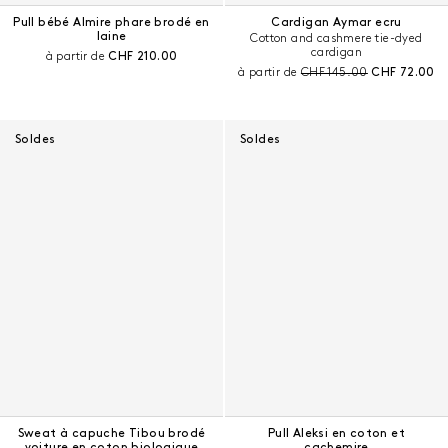
Pull bébé Almire phare brodé en
Cardigan Aymar ecru
laine
Cotton and cashmere tie-dyed
cardigan
Prix courant :
à partir de
CHF 210.00
Prix avant remise :
Prix courant 
à partir de
CHF 145.00
CHF 72.00
Soldes
Soldes
Sweat à capuche Tibou brodé
Pull Aleksi en coton et
voiture en coton biologique
cachemire