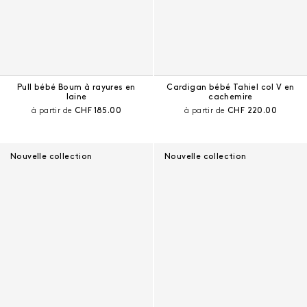
Pull bébé Boum à rayures en
Cardigan bébé Tahiel col V en
laine
cachemire
Prix courant :
Prix courant :
à partir de
CHF 185.00
à partir de
CHF 220.00
Nouvelle collection
Nouvelle collection