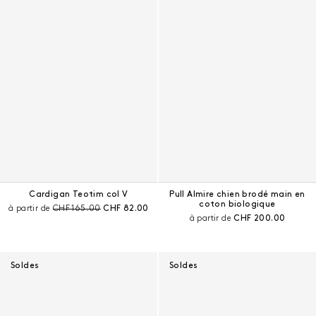
Cardigan Teotim col V
Pull Almire chien brodé main en
coton biologique
Prix avant remise :
Prix courant :
à partir de
CHF 165.00
CHF 82.00
Prix courant :
à partir de
CHF 200.00
Soldes
Soldes