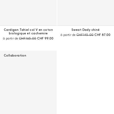
Cardigan Tahiel col V en coton
Sweat Dady chiné
biologique et cachemire
Prix avant remise :
Prix courant 
à partir de
CHF 145.00
CHF 87.00
Prix avant remise :
Prix courant :
à partir de
CHF 165.00
CHF 99.00
Collaboration