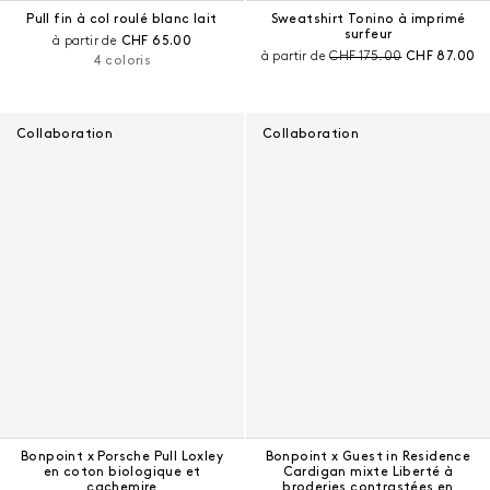
Pull fin à col roulé blanc lait
Sweatshirt Tonino à imprimé
surfeur
Prix courant :
à partir de
CHF 65.00
Prix avant remise :
Prix courant 
à partir de
CHF 175.00
CHF 87.00
4 coloris
Collaboration
Collaboration
Bonpoint x Porsche Pull Loxley
Bonpoint x Guest in Residence
en coton biologique et
Cardigan mixte Liberté à
cachemire
broderies contrastées en