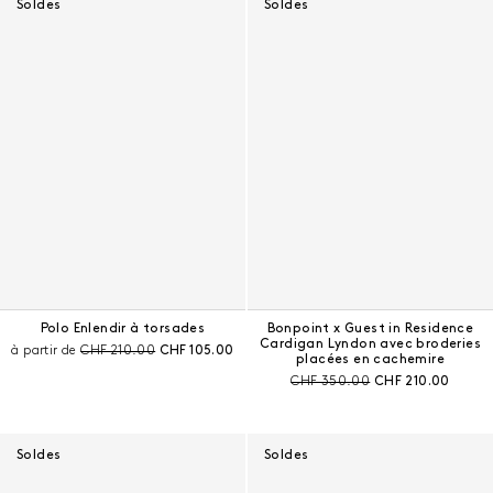
Soldes
Soldes
Polo Enlendir à torsades
Bonpoint x Guest in Residence
Cardigan Lyndon avec broderies
Prix avant remise :
Prix courant :
à partir de
CHF 210.00
CHF 105.00
placées en cachemire
Prix avant remise :
Prix courant :
CHF 350.00
CHF 210.00
Soldes
Soldes