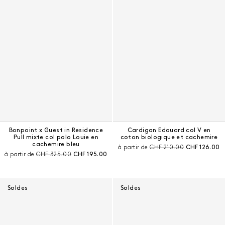
Bonpoint x Guest in Residence
Cardigan Edouard col V en
Pull mixte col polo Louie en
coton biologique et cachemire
cachemire bleu
Prix avant remise :
Prix courant 
à partir de
CHF 210.00
CHF 126.00
Prix avant remise :
Prix courant :
à partir de
CHF 325.00
CHF 195.00
Soldes
Soldes