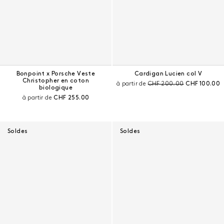
Bonpoint x Porsche Veste
Cardigan Lucien col V
Christopher en coton
Prix avant remise :
Prix courant 
à partir de
CHF 200.00
CHF 100.00
biologique
Prix courant :
à partir de
CHF 255.00
Soldes
Soldes