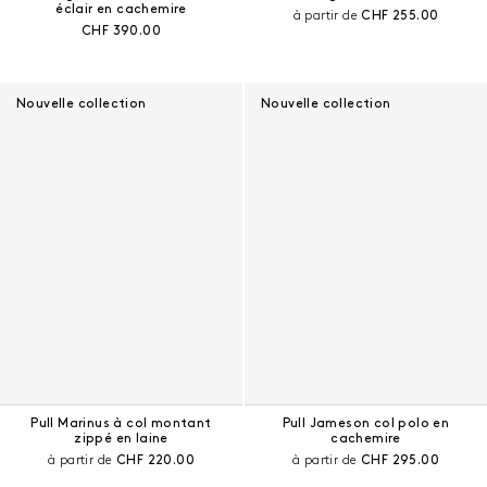
éclair en cachemire
Prix courant :
à partir de
CHF 255.00
Prix courant :
CHF 390.00
Nouvelle collection
Nouvelle collection
Pull Marinus à col montant
Pull Jameson col polo en
zippé en laine
cachemire
Prix courant :
Prix courant :
à partir de
CHF 220.00
à partir de
CHF 295.00