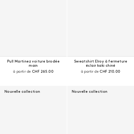
Pull Martinez voiture brodée
Sweatshirt Elroy à fermeture
main
éclair kaki chiné
Prix courant :
Prix courant :
à partir de
CHF 265.00
à partir de
CHF 210.00
Nouvelle collection
Nouvelle collection