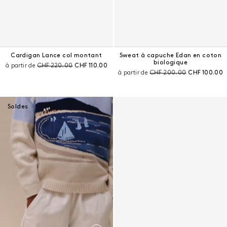
Cardigan Lance col montant
Sweat à capuche Edan en coton
biologique
Prix avant remise :
Prix courant :
à partir de
CHF 220.00
CHF 110.00
Prix avant remise :
Prix courant 
à partir de
CHF 200.00
CHF 100.00
Pull Lyle paysage mer brodé main en coton biologique et cache
Soldes