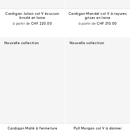
Cardigan Julian col V écusson
Cardigan Mandel col V à rayures
brodé en laine
grises en laine
Prix courant :
Prix courant :
à partir de
CHF 220.00
à partir de
CHF 210.00
Nouvelle collection
Nouvelle collection
Cardigan Malik à fermeture
Pull Morgan col V à damier