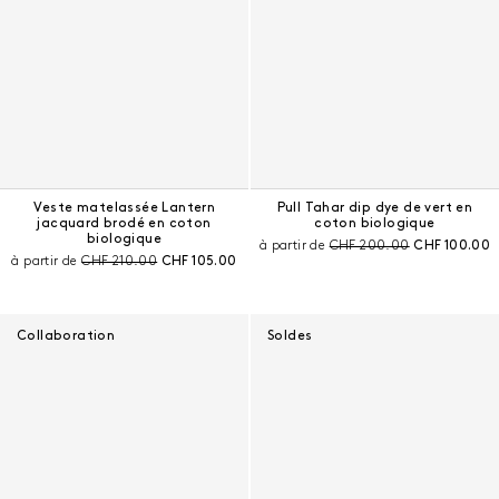
Veste matelassée Lantern
Pull Tahar dip dye de vert en
jacquard brodé en coton
coton biologique
biologique
Prix avant remise :
Prix courant 
à partir de
CHF 200.00
CHF 100.00
Prix avant remise :
Prix courant :
à partir de
CHF 210.00
CHF 105.00
Collaboration
Soldes