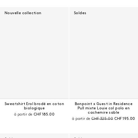
Nouvelle collection
Soldes
Sweatshirt Erol brodé en coton
Bonpoint x Guest in Residence
biologique
Pull mixte Louie col polo en
cachemire sable
Prix courant :
à partir de
CHF 185.00
Prix avant remise :
Prix courant 
à partir de
CHF 325.00
CHF 195.00