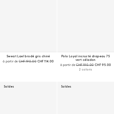
Sweat Lael brodé gris chiné
Polo Loyal incrusté drapeau 75
vert céladon
Prix avant remise :
Prix courant :
à partir de
CHF 190.00
CHF 114.00
Prix avant remise :
Prix courant 
à partir de
CHF 190.00
CHF 95.00
2 coloris
Soldes
Soldes