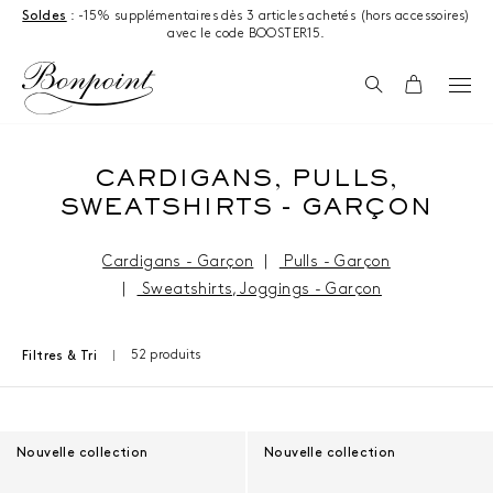
Aller directement au contenu
Soldes
: -15% supplémentaires dès 3 articles achetés (hors accessoires)
avec le code BOOSTER15.
Recherche
Panier
CARDIGANS, PULLS,
SWEATSHIRTS - GARÇON
Cardigans - Garçon
|
Pulls - Garçon
|
Sweatshirts, Joggings - Garçon
52 produits
Filtres & Tri
Résultats - 52 produits
Nouvelle collection
Nouvelle collection