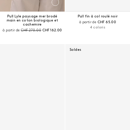
Pull Lyle paysage mer brodé
Pull fin à col roulé noir
main en coton biologique et
Prix courant :
à partir de
CHF 65.00
cachemire
4 coloris
Prix avant remise :
Prix courant :
à partir de
CHF 270.00
CHF 162.00
Soldes