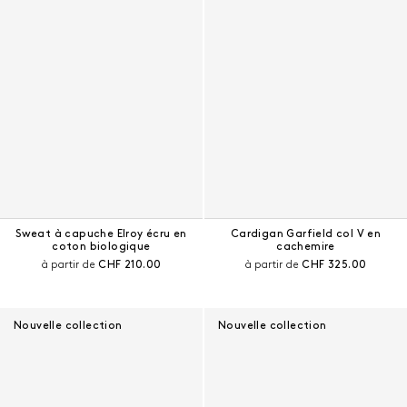
Sweat à capuche Elroy écru en
Cardigan Garfield col V en
coton biologique
cachemire
Prix courant :
Prix courant :
à partir de
CHF 210.00
à partir de
CHF 325.00
Nouvelle collection
Nouvelle collection