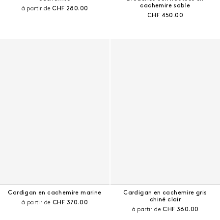
cachemire sable
Prix courant :
à partir de
CHF 280.00
Prix courant :
CHF 450.00
Cardigan en cachemire marine
Cardigan en cachemire gris
chiné clair
Prix courant :
à partir de
CHF 370.00
Prix courant :
à partir de
CHF 360.00