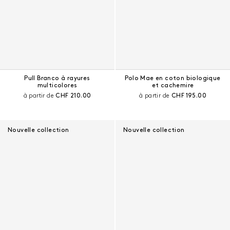
Pull Branco à rayures
Polo Mae en coton biologique
multicolores
et cachemire
Prix courant :
Prix courant :
à partir de
CHF 210.00
à partir de
CHF 195.00
Nouvelle collection
Nouvelle collection