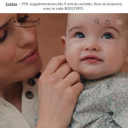
Aller directement au contenu
Soldes
: -15% supplémentaires dès 3 articles achetés (hors accessoires)
avec le code BOOSTER15.
Recherche
Panier