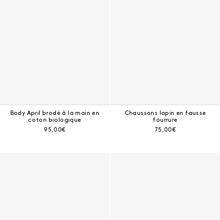
Body April brodé à la main en
Chaussons lapin en fausse
coton biologique
fourrure
Prix courant :
Prix courant :
95,00€
75,00€