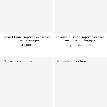
Bonnet Lyann imprimé cerises en
Ensemble Timao imprimé cerises
coton biologique
en coton biologique
Prix courant :
Prix courant :
45,00€
à partir de
95,00€
Nouvelle collection
Nouvelle collection