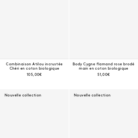
Combinaison Atilou incrustée
Body Cygne flamand rose brodé
Chéri en coton biologique
main en coton biologique
Prix courant :
Prix courant :
105,00€
51,00€
Nouvelle collection
Nouvelle collection