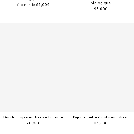
biologique
Prix courant :
à partir de
85,00€
Prix courant :
95,00€
Doudou lapin en fausse fourrure
Pyjama bébé à col rond blanc
Prix courant :
Prix courant :
40,00€
115,00€