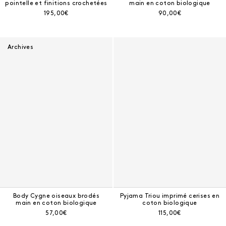
pointelle et finitions crochetées
main en coton biologique
Prix courant :
Prix courant :
195,00€
90,00€
Archives
Body Cygne oiseaux brodés
Pyjama Triou imprimé cerises en
main en coton biologique
coton biologique
Prix courant :
Prix courant :
57,00€
115,00€