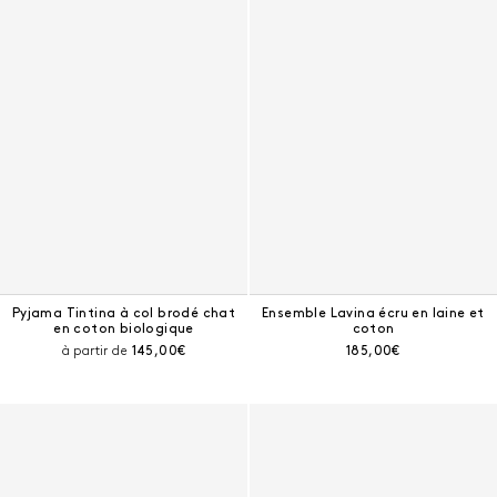
Pyjama Tintina à col brodé chat
Ensemble Lavina écru en laine et
en coton biologique
coton
Prix courant :
Prix courant :
à partir de
145,00€
185,00€