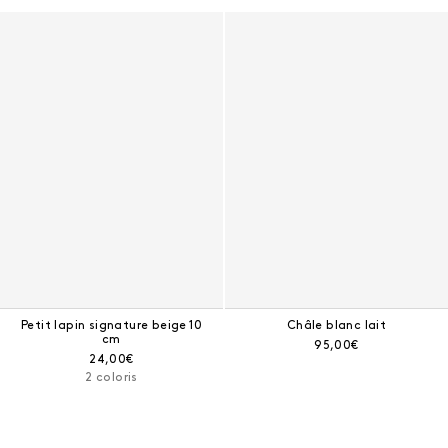
Petit lapin signature beige 10
Châle blanc lait
cm
Prix courant :
95,00€
Prix courant :
24,00€
2 coloris