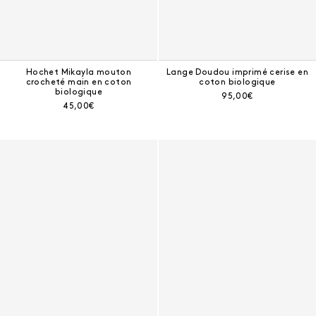
Hochet Mikayla mouton
Lange Doudou imprimé cerise en
crocheté main en coton
coton biologique
biologique
Prix courant :
95,00€
Prix courant :
45,00€