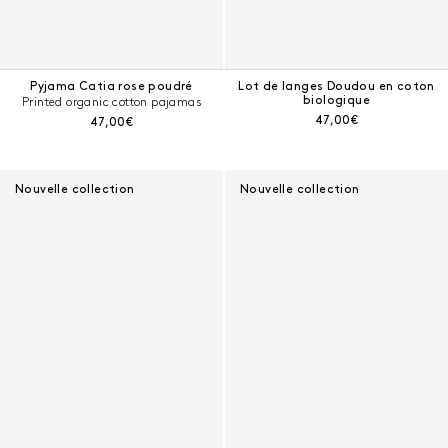
Pyjama Catia rose poudré
Lot de langes Doudou en coton
biologique
Printed organic cotton pajamas
Prix courant :
47,00€
Prix courant :
47,00€
Nouvelle collection
Nouvelle collection