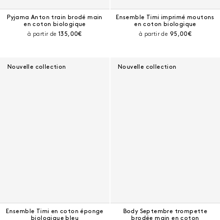
Pyjama Anton train brodé main
Ensemble Timi imprimé moutons
en coton biologique
en coton biologique
Prix courant :
Prix courant :
à partir de
135,00€
à partir de
95,00€
Nouvelle collection
Nouvelle collection
Ensemble Timi en coton éponge
Body Septembre trompette
biologique bleu
brodée main en coton