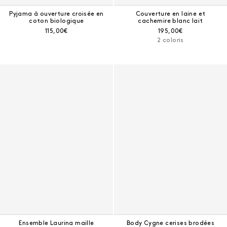
Pyjama à ouverture croisée en
Couverture en laine et
coton biologique
cachemire blanc lait
Prix courant :
Prix courant :
115,00€
195,00€
2 coloris
Ensemble Laurina maille
Body Cygne cerises brodées