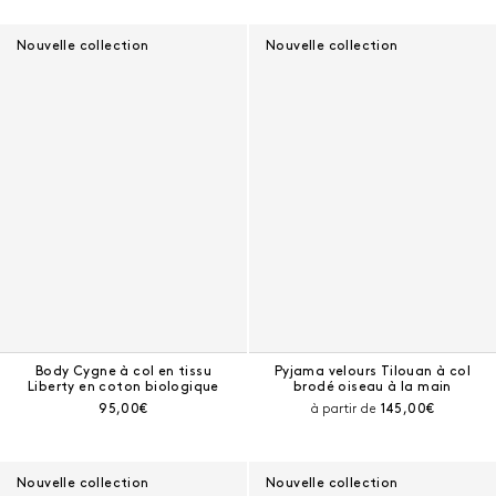
Nouvelle collection
Nouvelle collection
Body Cygne à col en tissu
Pyjama velours Tilouan à col
Liberty en coton biologique
brodé oiseau à la main
Prix courant :
Prix courant :
95,00€
à partir de
145,00€
Nouvelle collection
Nouvelle collection