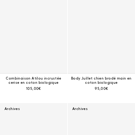
Combinaison Atilou incrustée
Body Juillet chien brodé main en
cerise en coton biologique
coton biologique
Prix courant :
Prix courant :
105,00€
95,00€
Archives
Archives