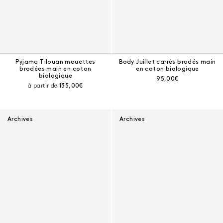
Pyjama Tilouan mouettes
Body Juillet carrés brodés main
brodées main en coton
en coton biologique
biologique
Prix courant :
95,00€
Prix courant :
à partir de
135,00€
Archives
Archives