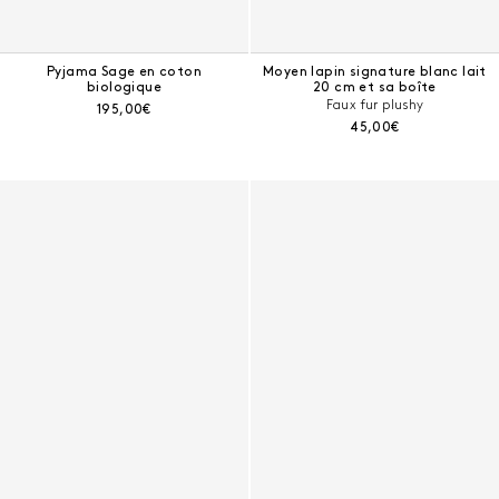
Pyjama Sage en coton
Moyen lapin signature blanc lait
biologique
20 cm et sa boîte
Faux fur plushy
Prix courant :
195,00€
Prix courant :
45,00€