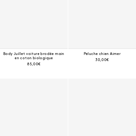
Body Juillet voiture brodée main
Peluche chien Aimer
en coton biologique
Prix courant :
30,00€
Prix courant :
85,00€