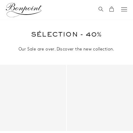
Aller directement au contenu
Recherche
Panier
SÉLECTION - 40%
Our Sale are over. Discover the new collection.
Naissance & Bébé