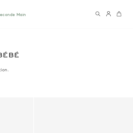
Recherche
Compte
Panie
econde Main
 BÉBÉ
tion.