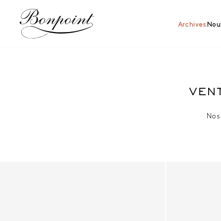
Aller directement au contenu
Archives
Nouv
VENT
Nos 
Fille