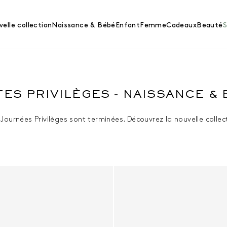
elle collection
Naissance & Bébé
Enfant
Femme
Cadeaux
Beauté
S
ES PRIVILÈGES - NAISSANCE &
Journées Privilèges sont terminées. Découvrez la nouvelle collec