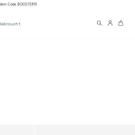
it dem Code BOOSTER15
Suchen
Konto
Wage
Gebraucht