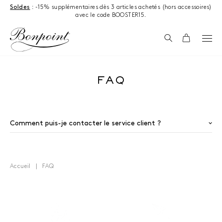
Aller directement au contenu
Soldes
: -15% supplémentaires dès 3 articles achetés (hors accessoires)
avec le code BOOSTER15.
Recherche
Panier
FAQ
Résultats
Comment puis-je contacter le service client ?
Accueil
FAQ