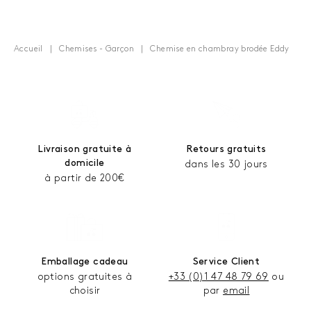
Accueil
Chemises - Garçon
Chemise en chambray brodée Eddy
Livraison gratuite à
Retours gratuits
domicile
dans les 30 jours
à partir de 200€
Emballage cadeau
Service Client
options gratuites à
+33 (0)1 47 48 79 69
ou
choisir
par
email