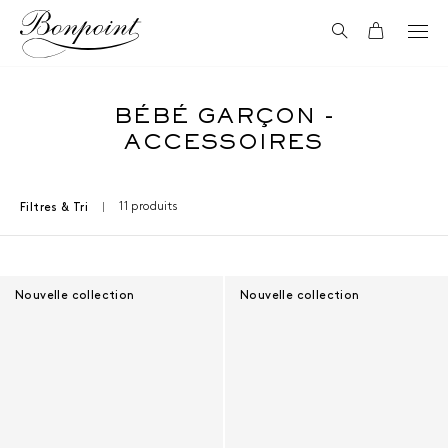
Aller directement au contenu
Recherche
Panier
BÉBÉ GARÇON -
ACCESSOIRES
11 produits
Filtres & Tri
Résultats - 11 produits
Nouvelle collection
Nouvelle collection