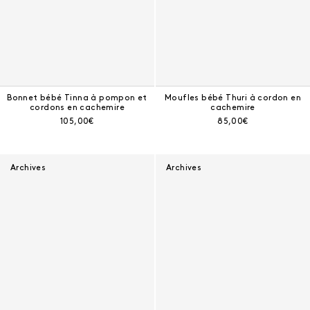
Bonnet bébé Tinna à pompon et
Moufles bébé Thuri à cordon en
cordons en cachemire
cachemire
Prix courant :
Prix courant :
105,00€
85,00€
Archives
Archives