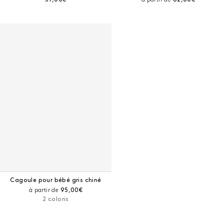
Cagoule pour bébé gris chiné
Prix courant :
à partir de
95,00€
2 coloris