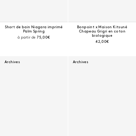
Short de bain Niagara imprimé
Bonpoint x Maison Kitsuné
Palm Spring
Chapeau Grigri en coton
biologique
Prix courant :
à partir de
75,00€
Prix courant :
42,00€
Archives
Archives