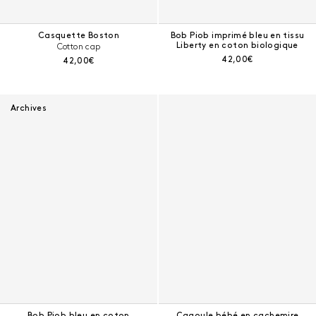
Casquette Boston
Bob Piob imprimé bleu en tissu
Liberty en coton biologique
Cotton cap
Prix courant :
42,00€
Prix courant :
42,00€
Archives
Bob Piob bleu en coton
Cagoule bébé en cachemire