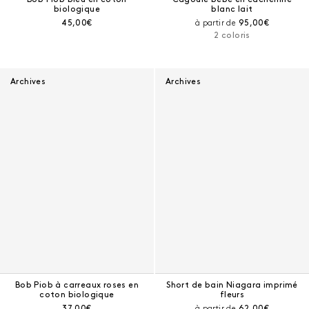
biologique
blanc lait
Prix courant :
Prix courant :
45,00€
à partir de
95,00€
2 coloris
Archives
Archives
Bob Piob à carreaux roses en
Short de bain Niagara imprimé
coton biologique
fleurs
Prix courant :
Prix courant :
37,00€
à partir de
62,00€