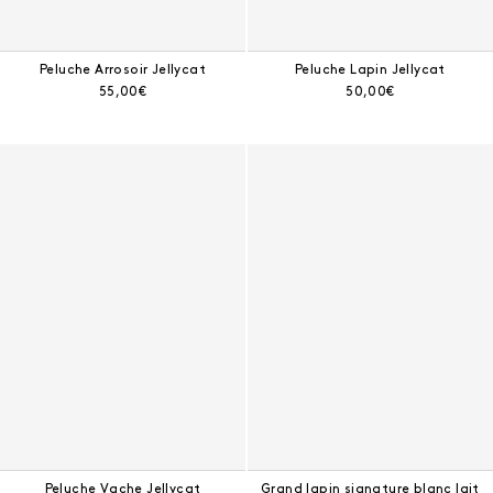
Peluche Arrosoir Jellycat
Peluche Lapin Jellycat
Prix courant :
Prix courant :
55,00€
50,00€
Peluche Vache Jellycat
Grand lapin signature blanc lait