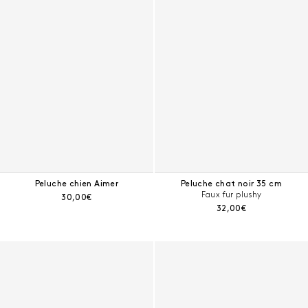
Peluche chien Aimer
Peluche chat noir 35 cm
Faux fur plushy
Prix courant :
30,00€
Prix courant :
32,00€