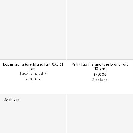
Lapin signature blanc lait XXL 51
Petit lapin signature blanc lait
cm
10 cm
Faux fur plushy
Prix courant :
24,00€
Prix courant :
250,00€
2 coloris
Archives