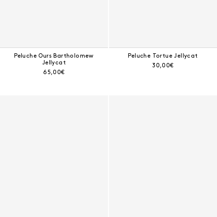
Peluche Ours Bartholomew
Peluche Tortue Jellycat
Jellycat
Prix courant :
30,00€
Prix courant :
65,00€