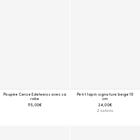
Poupée Cerise Edelweiss avec sa
Petit lapin signature beige 10
robe
cm
Prix courant :
Prix courant :
115,00€
24,00€
2 coloris