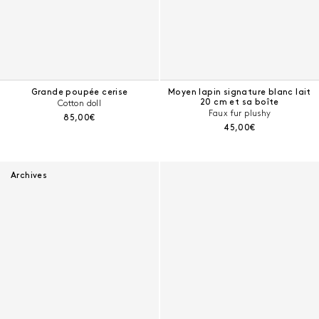
Grande poupée cerise
Moyen lapin signature blanc lait
20 cm et sa boîte
Cotton doll
Faux fur plushy
Prix courant :
85,00€
Prix courant :
45,00€
Archives