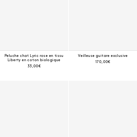
Peluche chat Lyric rose en tissu
Veilleuse guitare exclusive
Liberty en coton biologique
Prix courant :
170,00€
Prix courant :
33,00€