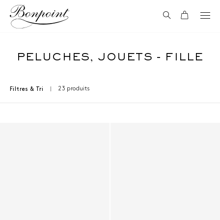
Aller directement au contenu
Recherche
Panier
PELUCHES, JOUETS - FILLE
23 produits
Filtres & Tri
Résultats - 23 produits