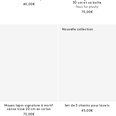
30 cm et sa boîte
Prix courant :
40,00€
Faux fur plushy
Prix courant :
75,00€
Nouvelle collection
Moyen lapin signature à motif
Set de 3 charms pour lacets
cerise tissé 20 cm en coton
Prix courant :
45,00€
Prix courant :
75,00€