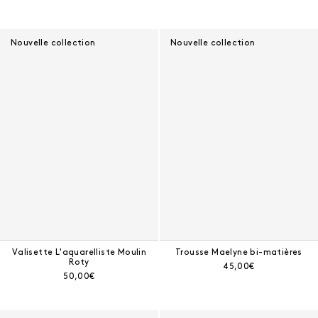
Nouvelle collection
Nouvelle collection
Valisette L'aquarelliste Moulin
Trousse Maelyne bi-matières
Roty
Prix courant :
45,00€
Prix courant :
50,00€