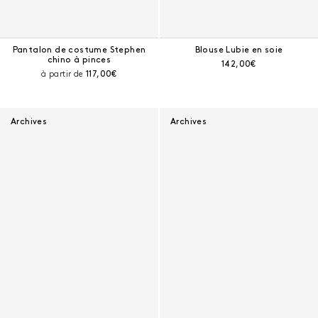
Pantalon de costume Stephen
Blouse Lubie en soie
chino à pinces
Prix courant :
142,00€
Prix courant :
à partir de
117,00€
Archives
Archives