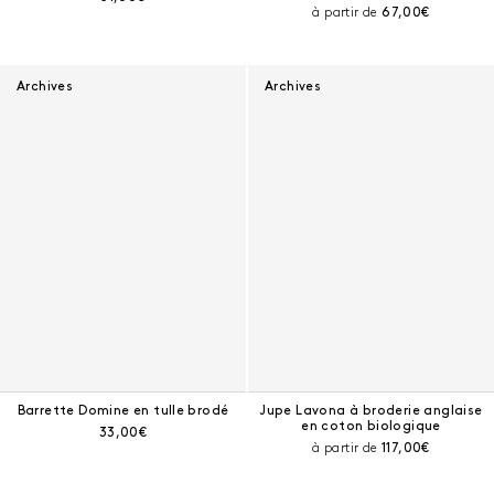
Prix courant :
à partir de
67,00€
Archives
Archives
Barrette Domine en tulle brodé
Jupe Lavona à broderie anglaise
en coton biologique
Prix courant :
33,00€
Prix courant :
à partir de
117,00€