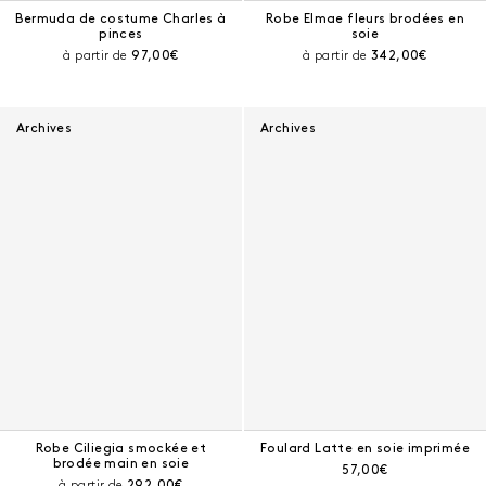
Bermuda de costume Charles à
Robe Elmae fleurs brodées en
pinces
soie
Prix courant :
Prix courant :
à partir de
97,00€
à partir de
342,00€
Archives
Archives
Robe Ciliegia smockée et
Foulard Latte en soie imprimée
brodée main en soie
Prix courant :
57,00€
Prix courant :
à partir de
292,00€