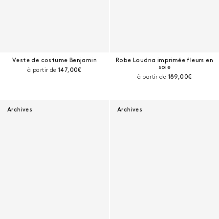
Veste de costume Benjamin
Robe Loudna imprimée fleurs en
soie
Prix courant :
à partir de
147,00€
Prix courant :
à partir de
189,00€
Archives
Archives