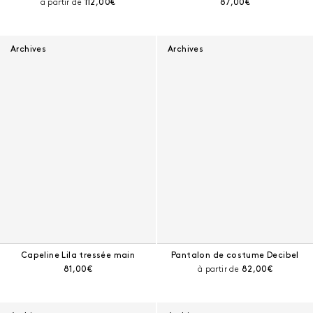
Prix courant :
Prix courant :
à partir de
112,00€
87,00€
Archives
Archives
Capeline Lila tressée main
Pantalon de costume Decibel
Prix courant :
Prix courant :
81,00€
à partir de
82,00€