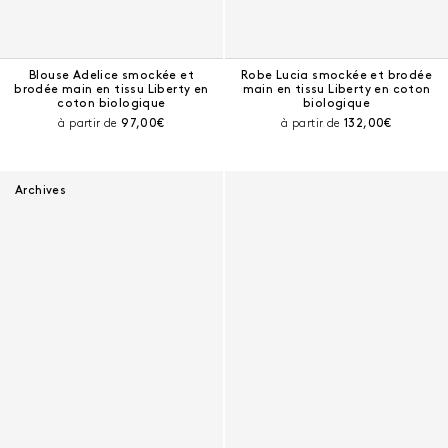
Blouse Adelice smockée et
Robe Lucia smockée et brodée
brodée main en tissu Liberty en
main en tissu Liberty en coton
coton biologique
biologique
Prix courant :
Prix courant :
à partir de
97,00€
à partir de
132,00€
Archives