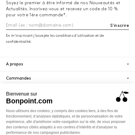
Soyez le premier à être informé de nos Nouveautés et
Une cape ou un cardigan se pose sur les épaules avec
Actualités. Inscrivez-vous et recevez un code de 10 %
une élégance naturelle ; le manteau d'apparat structure
pour votre 1ère commande*.
la silhouette des cérémonies d'hiver tout en laissant
S'inscrire
l'enfant libre de bouger. Une paire de ballerines, des
souliers vernis, un serre-tête ou un nœud suffisent à
En m'inscrivant j'accepte les conditions d'utilisation et de
confidentialité.
signer l'allure avec l'espièglerie légère propre à l'enfance.
Les collants doux et côtelés complètent la silhouette en
toute discrétion. Chaque détail se voit à peine, mais il
A propos
change tout.
Commandes
Services
Paiement sécurisé
PayPal
Visa
America