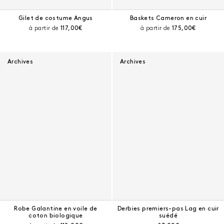
Gilet de costume Angus
Baskets Cameron en cuir
Prix courant :
Prix courant :
à partir de
117,00€
à partir de
175,00€
Archives
Archives
Robe Galantine en voile de
Derbies premiers-pas Lag en cuir
coton biologique
suédé