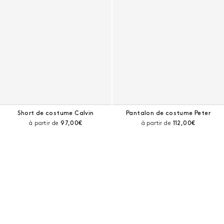
Short de costume Calvin
Pantalon de costume Peter
Prix courant :
Prix courant :
à partir de
97,00€
à partir de
112,00€