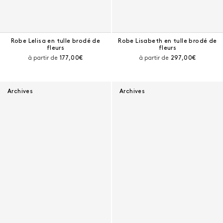
Robe Lelisa en tulle brodé de
Robe Lisabeth en tulle brodé de
fleurs
fleurs
Prix courant :
Prix courant :
à partir de
177,00€
à partir de
297,00€
Archives
Archives