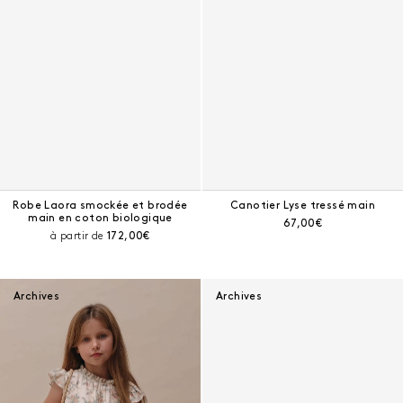
Robe Laora smockée et brodée
Canotier Lyse tressé main
main en coton biologique
Prix courant :
67,00€
Prix courant :
à partir de
172,00€
Robe Chrissy à volants en soie
Archives
Archives