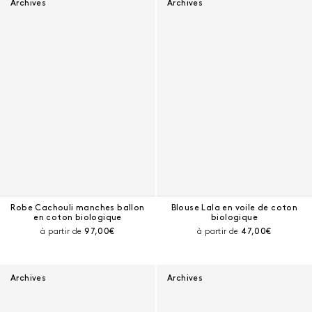
Archives
Archives
Robe Cachouli manches ballon
Blouse Lala en voile de coton
en coton biologique
biologique
Prix courant :
Prix courant :
à partir de
97,00€
à partir de
47,00€
Archives
Archives