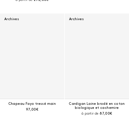
Archives
Archives
Chapeau Fayo tressé main
Cardigan Laine brodé en coton
biologique et cachemire
Prix courant :
97,00€
Prix courant :
à partir de
87,00€