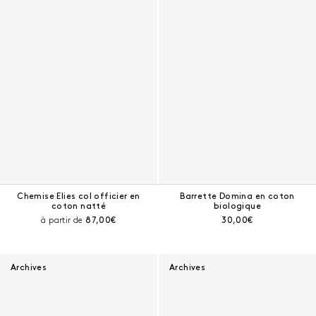
Chemise Elies col officier en
Barrette Domina en coton
coton natté
biologique
Prix courant :
Prix courant :
à partir de
87,00€
30,00€
Archives
Archives