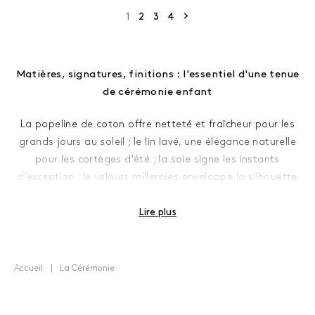
Page suivante
1
2
3
4
Matières, signatures, finitions : l'essentiel d'une tenue
de cérémonie enfant
La popeline de coton offre netteté et fraîcheur pour les
grands jours au soleil ; le lin lavé, une élégance naturelle
pour les cortèges d'été ; la soie signe les instants
d'exception ; le velours milleraies enveloppe la silhouette
d'un éclat mat, profondément hivernal. Les couleurs
Bonpoint — ivoire, poudré, marine, bleu Bonpoint —
Lire plus
composent une harmonie photogénique qui traverse les
saisons comme les générations.
Accueil
La Cérémonie
Le col brodé encadre le visage avec une finesse
artisanale. Les smocks réalisés à la main, qui peuvent
demander de longues heures de broderie, dessinent un