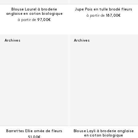
Blouse Laurel à broderie
Jupe Pois en tulle brodé fleurs
anglaise en coton biologique
Prix courant :
à partir de
187,00€
Prix courant :
à partir de
97,00€
Archives
Archives
Barrettes Ellie ornée de fleurs
Blouse Layli à broderie anglaise
en coton biologique
Prix courant :
51,00€