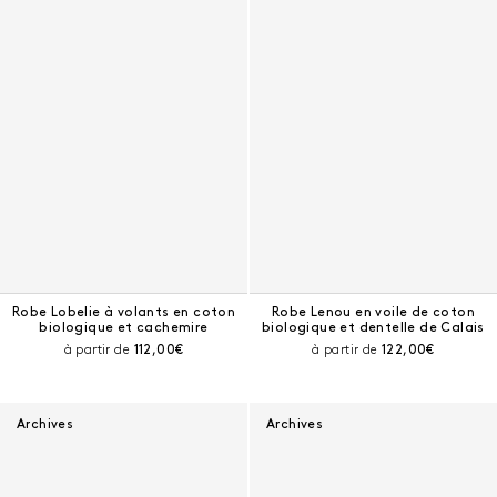
Robe Lobelie à volants en coton
Robe Lenou en voile de coton
biologique et cachemire
biologique et dentelle de Calais
Prix courant :
Prix courant :
à partir de
112,00€
à partir de
122,00€
Archives
Archives