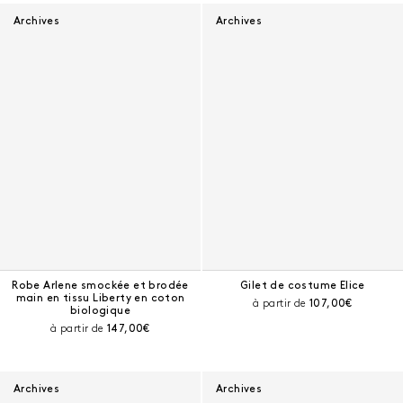
Résultats - 143 produits
Archives
Archives
Robe Arlene smockée et brodée
Gilet de costume Elice
main en tissu Liberty en coton
Prix courant :
à partir de
107,00€
biologique
Prix courant :
à partir de
147,00€
Archives
Archives