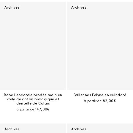
Archives
Archives
Robe Leocardie brodée main en
Ballerines Felyne en cuir doré
voile de coton biologique et
Prix courant :
à partir de
82,00€
dentelle de Calais
Prix courant :
à partir de
147,00€
Archives
Archives