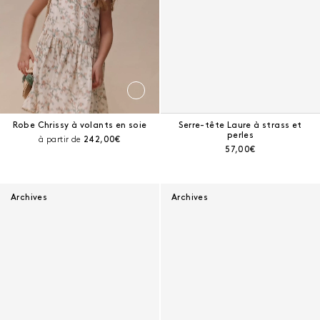
Robe Chrissy à volants en soie
Serre-tête Laure à strass et
perles
Prix courant :
à partir de
242,00€
Prix courant :
57,00€
Archives
Archives