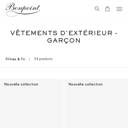
Aller directement au contenu
Recherche
Panier
VÊTEMENTS D'EXTÉRIEUR -
GARÇON
34 produits
Filtres & Tri
Résultats - 34 produits
Nouvelle collection
Nouvelle collection