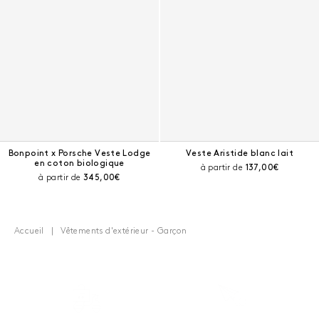
Bonpoint x Porsche Veste Lodge
Veste Aristide blanc lait
en coton biologique
Prix courant :
à partir de
137,00€
Prix courant :
à partir de
345,00€
Accueil
Vêtements d'extérieur - Garçon