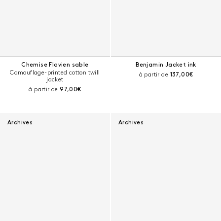
Chemise Flavien sable
Benjamin Jacket ink
Camouflage-printed cotton twill
Prix courant :
à partir de
137,00€
jacket
Prix courant :
à partir de
97,00€
Archives
Archives