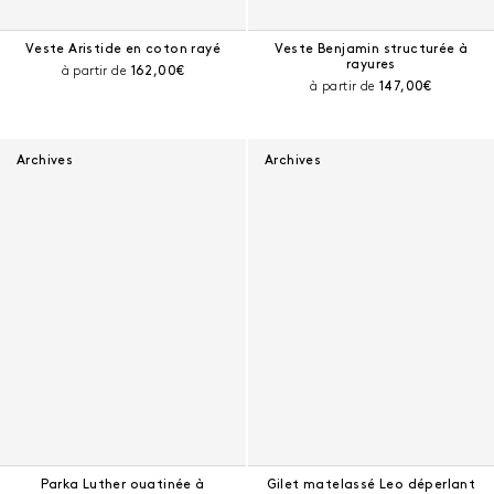
Veste Aristide en coton rayé
Veste Benjamin structurée à
rayures
Prix courant :
à partir de
162,00€
Prix courant :
à partir de
147,00€
Archives
Archives
Parka Luther ouatinée à
Gilet matelassé Leo déperlant