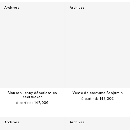
Archives
Archives
Blouson Lenny déperlant en
Veste de costume Benjamin
seersucker
Prix courant :
à partir de
147,00€
Prix courant :
à partir de
147,00€
Archives
Archives