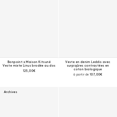
Bonpoint x Maison Kitsuné
Veste en denim Leddis avec
Veste mixte Linus brodée au dos
surpiqûres contrastées en
coton biologique
Prix courant :
125,00€
Prix courant :
à partir de
107,00€
Archives