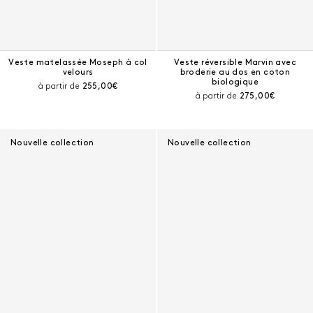
Veste matelassée Moseph à col
Veste réversible Marvin avec
velours
broderie au dos en coton
biologique
Prix courant :
à partir de
255,00€
Prix courant :
à partir de
275,00€
Nouvelle collection
Nouvelle collection