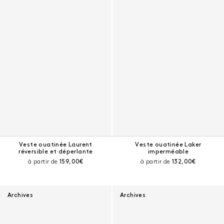
Veste ouatinée Laurent
Veste ouatinée Laker
réversible et déperlante
imperméable
Prix courant :
Prix courant :
à partir de
159,00€
à partir de
132,00€
Archives
Archives