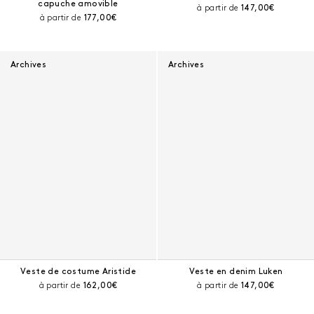
capuche amovible
Prix courant :
à partir de
147,00€
Prix courant :
à partir de
177,00€
Archives
Archives
Veste de costume Aristide
Veste en denim Luken
Prix courant :
Prix courant :
à partir de
162,00€
à partir de
147,00€