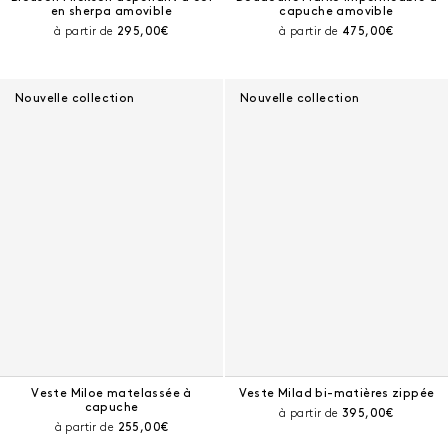
en sherpa amovible
capuche amovible
Prix courant :
Prix courant :
à partir de
295,00€
à partir de
475,00€
Nouvelle collection
Nouvelle collection
Veste Miloe matelassée à
Veste Milad bi-matières zippée
capuche
Prix courant :
à partir de
395,00€
Prix courant :
à partir de
255,00€