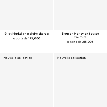
Gilet Markel en polaire sherpa
Blouson Marley en fausse
fourrure
Prix courant :
à partir de
195,00€
Prix courant :
à partir de
215,00€
Nouvelle collection
Nouvelle collection