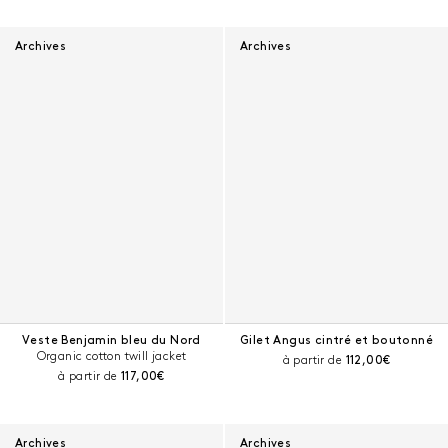
Archives
Archives
Veste Benjamin bleu du Nord
Gilet Angus cintré et boutonné
Organic cotton twill jacket
Prix courant :
à partir de
112,00€
Prix courant :
à partir de
117,00€
Archives
Archives