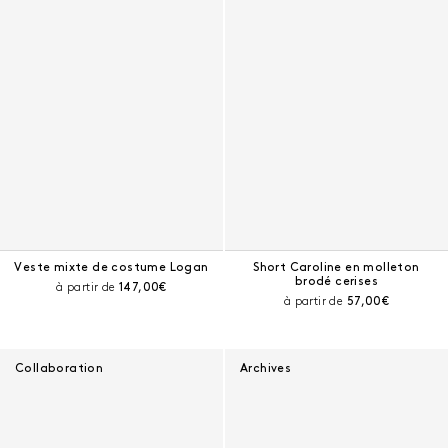
Veste mixte de costume Logan
Short Caroline en molleton
brodé cerises
Prix courant :
à partir de
147,00€
Prix courant :
à partir de
57,00€
Collaboration
Archives