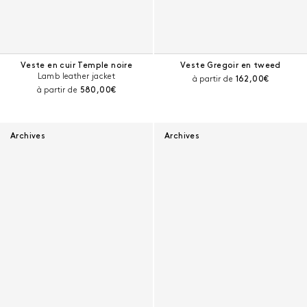
Veste en cuir Temple noire
Veste Gregoir en tweed
Lamb leather jacket
Prix courant :
à partir de
162,00€
Prix courant :
à partir de
580,00€
Archives
Archives