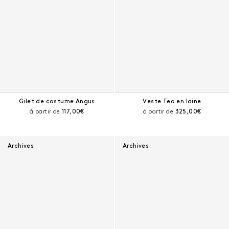
Gilet de costume Angus
Veste Teo en laine
Prix courant :
Prix courant :
à partir de
117,00€
à partir de
325,00€
Archives
Archives