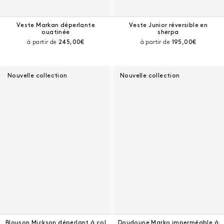
Veste Markan déperlante
Veste Junior réversible en
ouatinée
sherpa
Prix courant :
Prix courant :
à partir de
245,00€
à partir de
195,00€
Nouvelle collection
Nouvelle collection
Blouson Mickson déperlant à col
Doudoune Marko imperméable à