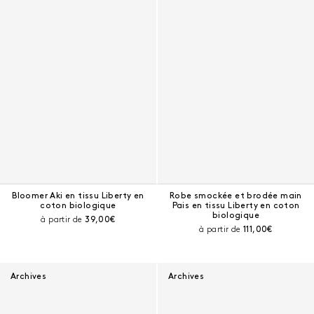
Bloomer Aki en tissu Liberty en
Robe smockée et brodée main
coton biologique
Pais en tissu Liberty en coton
biologique
Prix courant :
à partir de
39,00€
Prix courant :
à partir de
111,00€
Archives
Archives