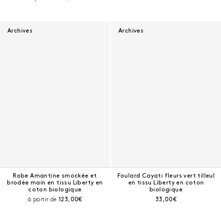
Archives
Archives
Robe Amantine smockée et
Foulard Cayati fleurs vert tilleul
brodée main en tissu Liberty en
en tissu Liberty en coton
coton biologique
biologique
Prix courant :
Prix courant :
à partir de
123,00€
33,00€