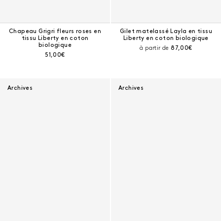
Chapeau Grigri fleurs roses en
Gilet matelassé Layla en tissu
tissu Liberty en coton
Liberty en coton biologique
biologique
Prix courant :
à partir de
87,00€
Prix courant :
51,00€
Archives
Archives