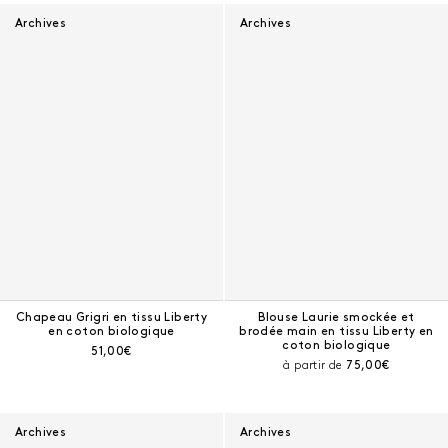
Archives
Archives
Chapeau Grigri en tissu Liberty
Blouse Laurie smockée et
en coton biologique
brodée main en tissu Liberty en
coton biologique
Prix courant :
51,00€
Prix courant :
à partir de
75,00€
Archives
Archives