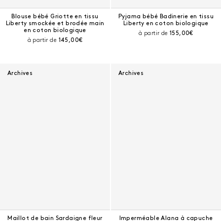
Blouse bébé Griotte en tissu
Pyjama bébé Badinerie en tissu
Liberty smockée et brodée main
Liberty en coton biologique
en coton biologique
Prix courant :
à partir de
155,00€
Prix courant :
à partir de
145,00€
Archives
Archives
Maillot de bain Sardaigne fleur
Imperméable Alana à capuche