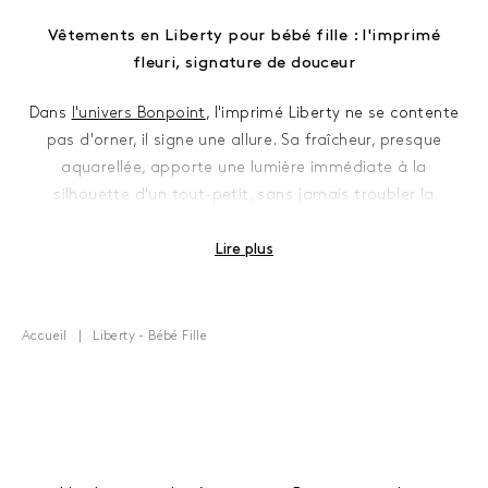
Vêtements en Liberty pour bébé fille : l'imprimé
fleuri, signature de douceur
Dans
l'univers Bonpoint
, l'imprimé Liberty ne se contente
pas d'orner, il signe une allure. Sa fraîcheur, presque
aquarellée, apporte une lumière immédiate à la
silhouette d'un tout-petit, sans jamais troubler la
simplicité des lignes. On y retrouve une poésie discrète,
faite de pétales minuscules, de couleurs justes, de
Lire plus
contrastes feutrés.
Ces créations se glissent naturellement dans les histoires
Accueil
Liberty - Bébé Fille
de famille, celles que l'on photographie sans y penser et
que l'on garde longtemps. Un motif fleuri près d'un col,
une fronce légère au-dessus d'un bloomer, un ruban à
peine visible au dos, tout participe à cette élégance à la
française qui ne force pas le regard.