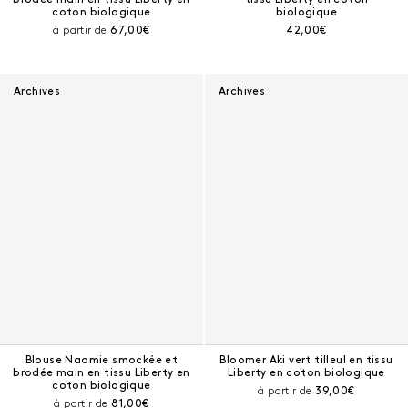
coton biologique
biologique
Prix courant :
Prix courant :
à partir de
67,00€
42,00€
Archives
Archives
Blouse Naomie smockée et
Bloomer Aki vert tilleul en tissu
brodée main en tissu Liberty en
Liberty en coton biologique
coton biologique
Prix courant :
à partir de
39,00€
Prix courant :
à partir de
81,00€