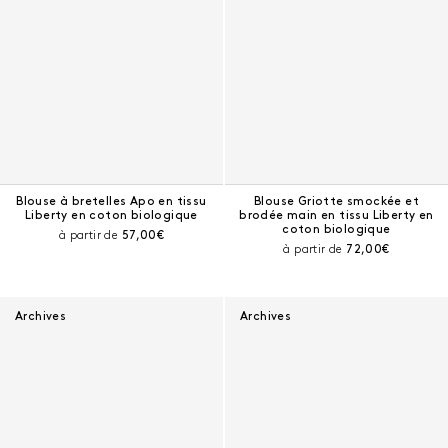
Blouse à bretelles Apo en tissu
Blouse Griotte smockée et
Liberty en coton biologique
brodée main en tissu Liberty en
coton biologique
Prix courant :
à partir de
57,00€
Prix courant :
à partir de
72,00€
Archives
Archives