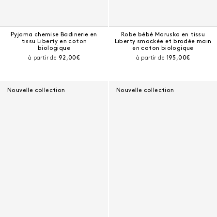
Pyjama chemise Badinerie en
Robe bébé Maruska en tissu
tissu Liberty en coton
Liberty smockée et brodée main
biologique
en coton biologique
Prix courant :
Prix courant :
à partir de
92,00€
à partir de
195,00€
Nouvelle collection
Nouvelle collection