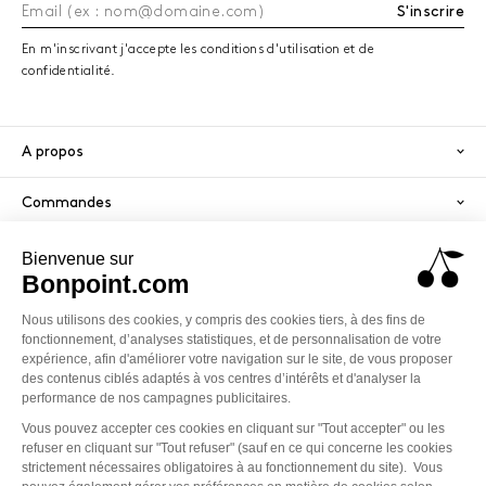
une transparence mesurée, souvent adoucie par une
S'inscrire
doublure fine qui préserve la délicatesse du porté. Les
En m'inscrivant j'accepte les conditions d'utilisation et de
finitions, smocks travaillés à la main, broderies fines,
confidentialité.
bouton recouvert, col claudine brodé, viennent offrir à
l'enfant une douceur supplémentaire, celle d'un vêtement
qui ne gratte pas, ne gêne pas, et reste impeccable
A propos
quand les bras s'agitent.
Commandes
Silhouettes et instants pour bébé fille
Services
Le Liberty accompagne l'enfance dans ses scènes
préférées, une promenade en ville, un baptême baigné de
lumière, un départ en vacances. Il se prête autant à
Paiement sécurisé
l'apparat qu'aux jours ordinaires, parce qu'il conserve une
PayPal
Visa
America
simplicité essentielle.
Robe Liberty à fleurs, volumes légers et allure d'apparat
Mastercard
Klarna
La robe Liberty pour bébé fille se distingue par son