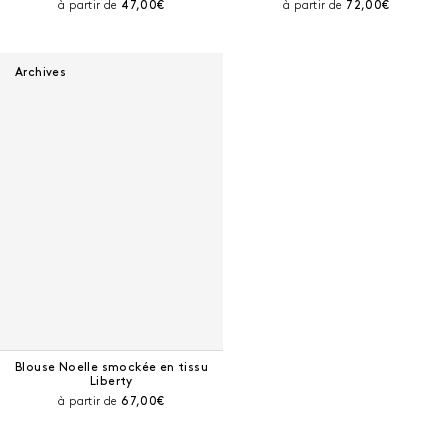
Prix courant :
Prix courant :
à partir de
47,00€
à partir de
72,00€
Archives
Blouse Noelle smockée en tissu
Liberty
Prix courant :
à partir de
67,00€