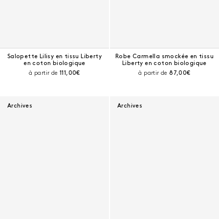
Salopette Lilisy en tissu Liberty
Robe Carmella smockée en tissu
en coton biologique
Liberty en coton biologique
Prix courant :
Prix courant :
à partir de
111,00€
à partir de
87,00€
Archives
Archives