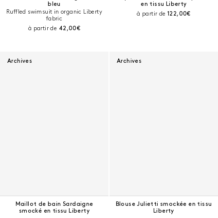
bleu
en tissu Liberty
Ruffled swimsuit in organic Liberty
Prix courant :
à partir de
122,00€
fabric
Prix courant :
à partir de
42,00€
Archives
Archives
Maillot de bain Sardaigne
Blouse Julietti smockée en tissu
smocké en tissu Liberty
Liberty