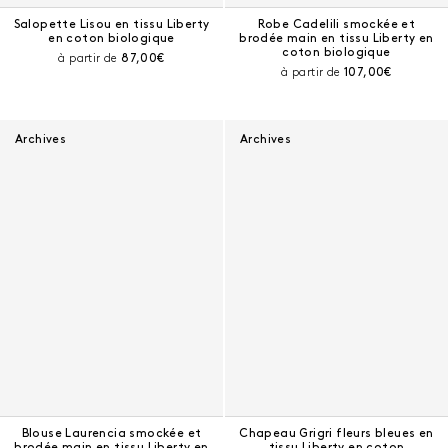
Salopette Lisou en tissu Liberty
Robe Cadelili smockée et
en coton biologique
brodée main en tissu Liberty en
coton biologique
Prix courant :
à partir de
87,00€
Prix courant :
à partir de
107,00€
Archives
Archives
Blouse Laurencia smockée et
Chapeau Grigri fleurs bleues en
brodée main en tissu Liberty en
tissu Liberty en coton