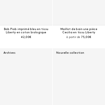
Bob Piob imprimé bleu en tissu
Maillot de bain une pièce
Liberty en coton biologique
Cecilia en tissu Liberty
Prix courant :
Prix courant :
42,00€
à partir de
75,00€
Archives
Nouvelle collection