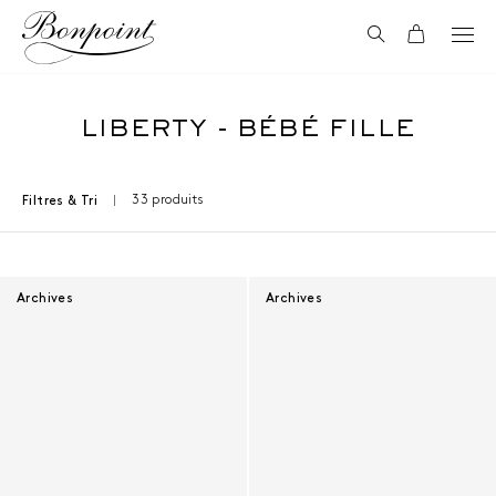
Aller directement au contenu
Recherche
Panier
LIBERTY - BÉBÉ FILLE
33 produits
Filtres & Tri
Résultats - 33 produits
Archives
Archives