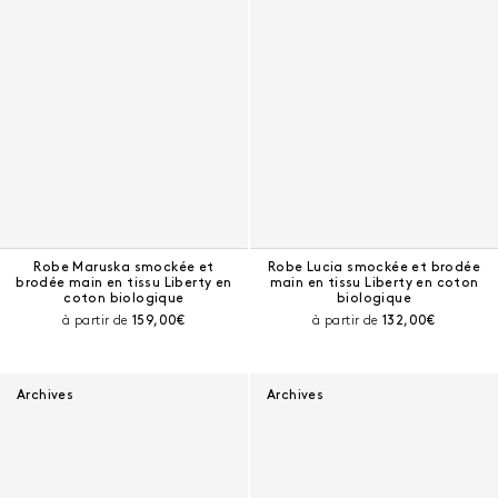
Robe Maruska smockée et
Robe Lucia smockée et brodée
brodée main en tissu Liberty en
main en tissu Liberty en coton
coton biologique
biologique
Prix courant :
Prix courant :
à partir de
159,00€
à partir de
132,00€
Archives
Archives