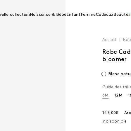
elle collection
Naissance & Bébé
Enfant
Femme
Cadeaux
Beauté
S
Accueil
Rob
Robe Cade
bloomer
Blanc natu
Guide des taill
6M
12M
1
Prix courant :
147,00€
Arc
Indisponible