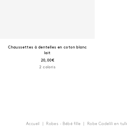
Chaussettes à dentelles en coton blanc
lait
Prix courant :
20,00€
2 coloris
Accueil
Robes - Bébé fille
Robe Cadelili en tu