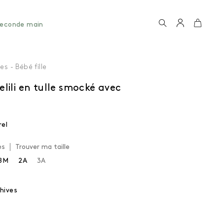
Recherche
Compte
Panie
econde main
es - Bébé fille
lili en tulle smocké avec
rel
es
Trouver ma taille
8M
2A
3A
hives