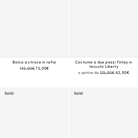
Borsa a strisce in rafia
Costume a due pezzi Finlay in
tessuto Liberty
Prezzo prima dello sconto:
Prezzo corrente:
145,00€
72,00€
Prezzo prima dello sc
Prezzo corr
a partire da
125,00€
62,00€
Saldi
Saldi