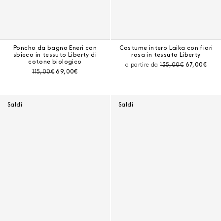
Poncho da bagno Eneri con
Costume intero Laika con fiori
sbieco in tessuto Liberty di
rosa in tessuto Liberty
cotone biologico
Prezzo prima dello sc
Prezzo corr
a partire da
135,00€
67,00€
Prezzo prima dello sconto:
Prezzo corrente:
115,00€
69,00€
Saldi
Saldi