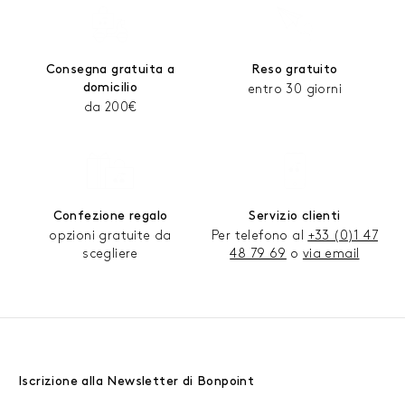
progettiamo e realizziamo costumi da bagno
dall'eleganza senza tempo, con linee uniche e raffinate.
Realizzati con cura utilizzando tessuti di alta qualità,
Consegna gratuita a
Reso gratuito
incarnano perfettamente l'essenza della nostra Maison.à
domicilio
entro 30 giorni
da 200€
Oltre ad avere un design moderno e attuale, i nostri
costumi da bagno per bambine presentano rifiniture
accuratamente curate e dettagli raffinati. Graziosi fiocchi
o ruches strategicamente posizionate, scollo arricciato,
delicate bretelle incrociate sulla schiena, ricami o piccole
Confezione regalo
Servizio clienti
medaglie a forma di ciliegia... Questi tocchi delicati
opzioni gratuite da
Per telefono al
+33 (0)1 47
impreziosiscono tutti i modelli della nostra collezione,
scegliere
48 79 69
o
via email
permettendo alle bambine di distinguersi.
Costumi da bagno raffinati per ogni gusto
Per rispettare le preferenze di tutte le bambine, la
Iscrizione alla Newsletter di Bonpoint
collezione di costumi da bagno Bonpoint offre una vasta