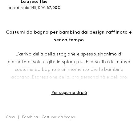
Lura rosa fluo
Prezzo prima dello sconto:
Prezzo corrente:
a partire da
145,00€
87,00€
Costumi da bagno per bambina dal design raffinato e
senza tempo
L'arrivo della bella stagione è spesso sinonimo di
giornate di sole e gite in spiaggia... E la scelta del nuovo
costume da bagno è un momento che le bambine
adorano! Espressione della loro personalità e del loro
stile, quest'indumento estivo deve essere anche
confortevole e di facile utilizzo.
Per saperne di più
Bonpoint, marchio specializzato in abbigliamento di lusso
per bambini, offre una collezione completa di costumi da
Casa
Bambina - Costume da bagno
bagno per bambine e accessori da spiaggia. Conosciuti
per la nostra eccezionale maestria artigianale,