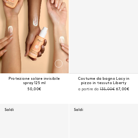
Protezione solare invisibile
Costume da bagno Lacy in
spray 125 ml
pizzo in tessuto Liberty
Prezzo corrente:
Prezzo prima dello sc
Prezzo corr
50,00€
a partire da
135,00€
67,00€
Saldi
Saldi