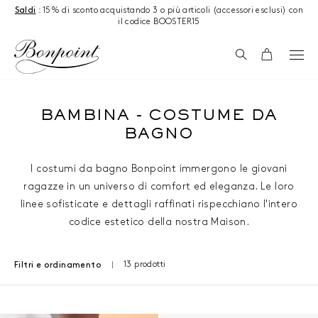
Salta al contenuto
Saldi
: 15% di sconto acquistando 3 o più articoli (accessori esclusi) con
il codice BOOSTER15
Ricerca
Carrello
BAMBINA - COSTUME DA
BAGNO
I costumi da bagno Bonpoint immergono le giovani
ragazze in un universo di comfort ed eleganza. Le loro
linee sofisticate e dettagli raffinati rispecchiano l'intero
codice estetico della nostra Maison.
13 prodotti
Filtri e ordinamento