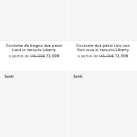
Costume da bagno due pezzi
Costume due pezzi Lais con
Lace in tessuto Liberty
fiori rosa in tessuto Liberty
Prezzo prima dello sconto:
Prezzo corrente:
Prezzo prima dello sc
Prezzo corr
a partire da
145,00€
72,00€
a partire da
145,00€
72,00€
Saldi
Saldi