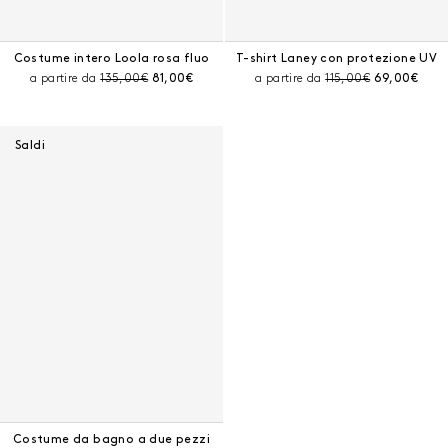
Costume intero Loola rosa fluo
T-shirt Laney con protezione UV
Prezzo prima dello sconto:
Prezzo corrente:
Prezzo prima dello sc
Prezzo corr
a partire da
135,00€
81,00€
a partire da
115,00€
69,00€
Saldi
Costume da bagno a due pezzi