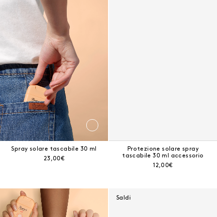
Risultati - 13 prodotti
Spray solare tascabile 30 ml
Spray solare tascabile 30 ml
Protezione solare spray
tascabile 30 ml accessorio
Prezzo corrente:
23,00€
Prezzo corrente:
12,00€
Protezione solare invisibile spray 125 ml
Saldi