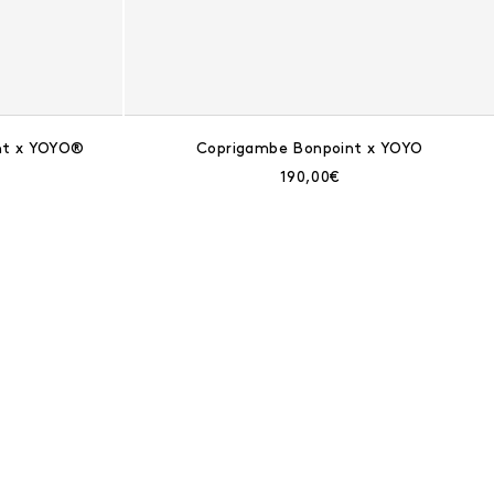
int x YOYO®
Coprigambe Bonpoint x YOYO
rente:
Prezzo corrente:
190,00€