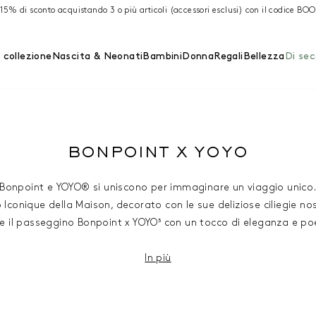
 15% di sconto acquistando 3 o più articoli (accessori esclusi) con il codice BO
 collezione
Nascita & Neonati
Bambini
Donna
Regali
Bellezza
Di se
BONPOINT X YOYO
Bonpoint e YOYO® si uniscono per immaginare un viaggio unico
o Iconique della Maison, decorato con le sue deliziose ciliegie no
e il passeggino Bonpoint x YOYO³ con un tocco di eleganza e po
In più