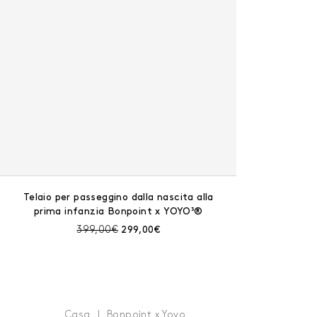
Telaio per passeggino dalla nascita alla
prima infanzia Bonpoint x YOYO³®
Prezzo prima dello sconto:
Prezzo corrente:
399,00€
299,00€
Casa
Bonpoint x Yoyo