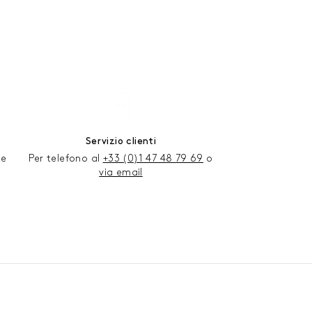
Servizio clienti
re
Per telefono al
+33 (0)1 47 48 79 69
o
via email