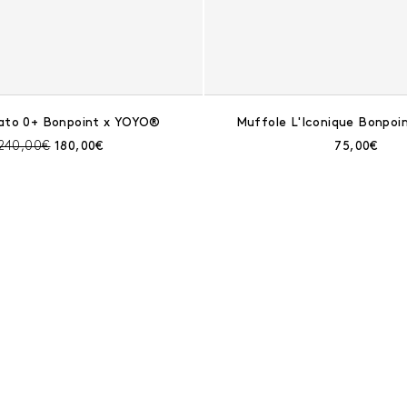
ato 0+ Bonpoint x YOYO®
Muffole L'Iconique Bonpo
Prezzo prima dello sconto:
Prezzo corrente:
Prezzo cor
240,00€
180,00€
75,00€