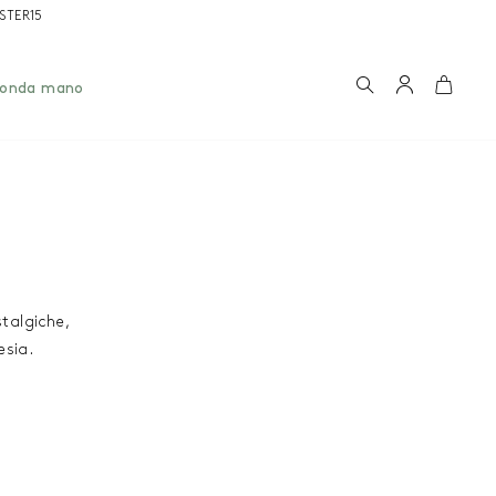
OSTER15
Ricerca
Account
Carrel
conda mano
.
stalgiche,
esia.