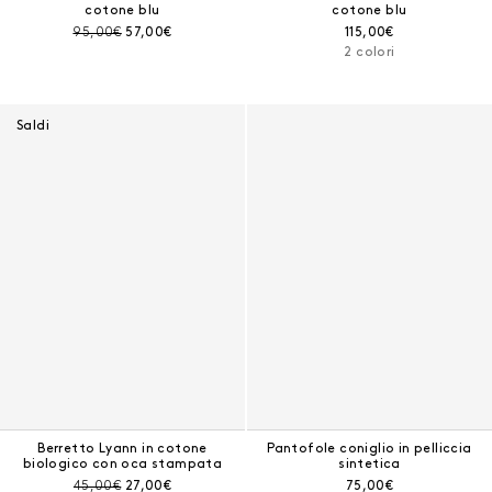
cotone blu
cotone blu
Prezzo prima dello sconto:
Prezzo corrente:
Prezzo corrente:
95,00€
57,00€
115,00€
2 colori
Saldi
Berretto Lyann in cotone
Pantofole coniglio in pelliccia
biologico con oca stampata
sintetica
Prezzo prima dello sconto:
Prezzo corrente:
Prezzo corrente:
45,00€
27,00€
75,00€