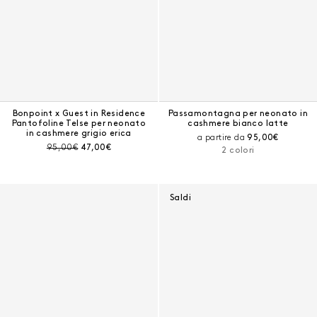
Bonpoint x Guest in Residence
Passamontagna per neonato in
Pantofoline Telse per neonato
cashmere bianco latte
in cashmere grigio erica
Prezzo corrente
a partire da
95,00€
Prezzo prima dello sconto:
Prezzo corrente:
95,00€
47,00€
2 colori
Saldi