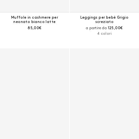
Muffole in cashmere per
Leggings per bebè Grigio
neonato bianco latte
screziato
Prezzo corrente:
Prezzo corrente
85,00€
a partire da
125,00€
4 colori