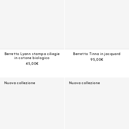
Berretto Lyann stampa ciliegie
Berretto Tinna in jacquard
in cotone biologico
Prezzo corrente:
95,00€
Prezzo corrente:
45,00€
Nuova collezione
Nuova collezione