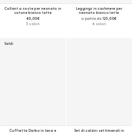
Collant a coste per neonato in
Leggings in cashmere per
cotone bianco latte
neonato bianco latte
Prezzo corrente:
Prezzo corrente
40,00€
a partire da
125,00€
3 colori
4 colori
Saldi
Cuffietta Darbo in lana e
Set di calzini settimanali in