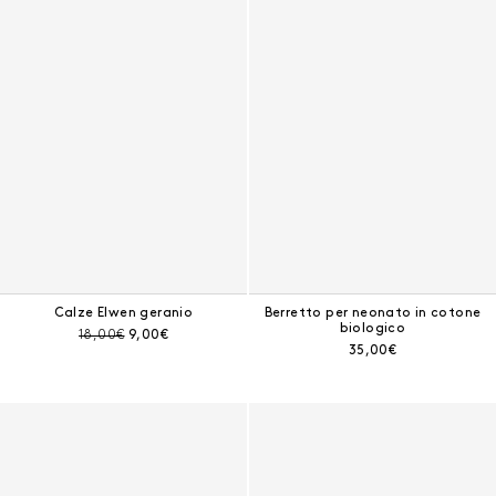
Calze Elwen geranio
Berretto per neonato in cotone
biologico
Prezzo prima dello sconto:
Prezzo corrente:
18,00€
9,00€
Prezzo corrente:
35,00€