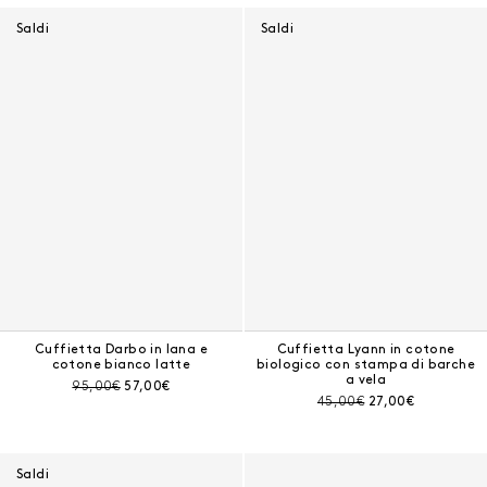
Saldi
Saldi
Cuffietta Darbo in lana e
Cuffietta Lyann in cotone
cotone bianco latte
biologico con stampa di barche
a vela
Prezzo prima dello sconto:
Prezzo corrente:
95,00€
57,00€
Prezzo prima dello sconto:
Prezzo corrente:
45,00€
27,00€
Saldi