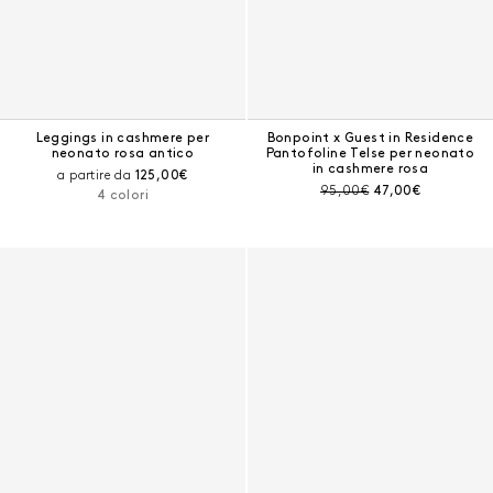
Leggings in cashmere per
Bonpoint x Guest in Residence
neonato rosa antico
Pantofoline Telse per neonato
in cashmere rosa
Prezzo corrente:
a partire da
125,00€
Prezzo prima dello sconto:
Prezzo corrente:
95,00€
47,00€
4 colori