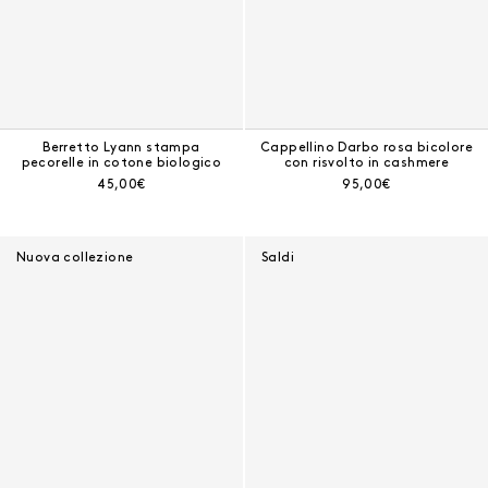
Berretto Lyann stampa
Cappellino Darbo rosa bicolore
pecorelle in cotone biologico
con risvolto in cashmere
Prezzo corrente:
Prezzo corrente:
45,00€
95,00€
Nuova collezione
Saldi