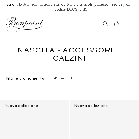
Salta al contenuto
Saldi
: 15% di sconto acquistando 3 o più articoli (accessori esclusi) con
il codice BOOSTER15
Ricerca
Carrello
NASCITA - ACCESSORI E
CALZINI
45 prodotti
Filtri e ordinamento
Risultati - 45 prodotti
Nuova collezione
Nuova collezione