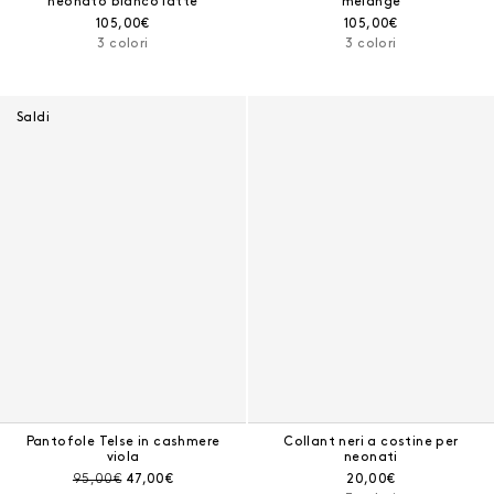
neonato bianco latte
melange
Prezzo corrente:
Prezzo corrente:
105,00€
105,00€
3 colori
3 colori
Saldi
Pantofole Telse in cashmere
Collant neri a costine per
viola
neonati
Prezzo prima dello sconto:
Prezzo corrente:
Prezzo corrente:
95,00€
47,00€
20,00€