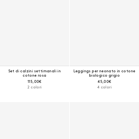
Set di calzini settimanali in
Leggings per neonato in cotone
cotone rosa
biologico grigio
Prezzo corrente:
Prezzo corrente:
115,00€
45,00€
2 colori
4 colori