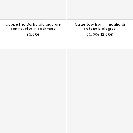
Cappellino Darbo blu bicolore
Calze Jawilson in maglia di
con risvolto in cashmere
cotone biologico
Prezzo corrente:
Prezzo prima dello sconto:
Prezzo corrente:
95,00€
25,00€
12,00€