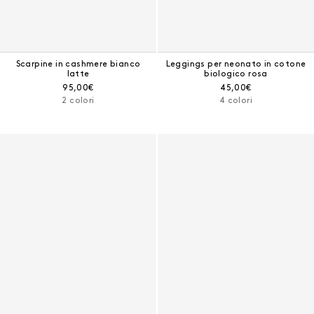
Scarpine in cashmere bianco
Leggings per neonato in cotone
latte
biologico rosa
Prezzo corrente:
Prezzo corrente:
95,00€
45,00€
2 colori
4 colori