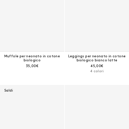
Muffole per neonato in cotone
Leggings per neonato in cotone
biologico
biologico bianco latte
Prezzo corrente:
Prezzo corrente:
35,00€
45,00€
4 colori
Saldi