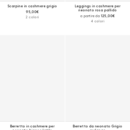
Scarpine in cashmere grigio
Leggings in cashmere per
neonato rosa pallido
Prezzo corrente:
95,00€
Prezzo corrente
a partire da
125,00€
2 colori
4 colori
Berretto in cashmere per
Berretto da neonato Grigio