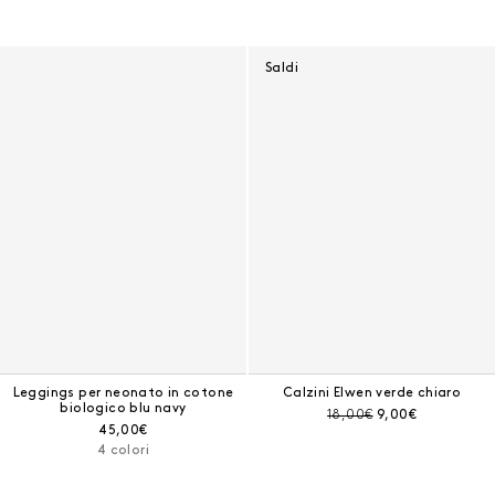
Saldi
Leggings per neonato in cotone
Calzini Elwen verde chiaro
biologico blu navy
Prezzo prima dello sconto:
Prezzo corrente:
18,00€
9,00€
Prezzo corrente:
45,00€
4 colori