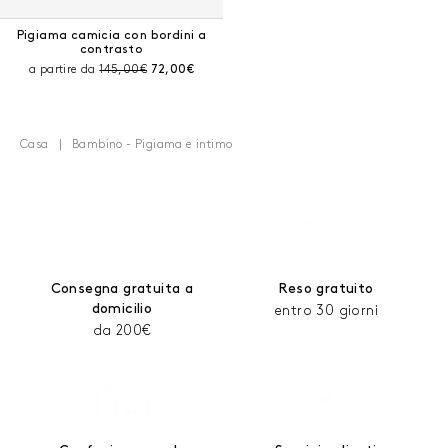
Pigiama camicia con bordini a
contrasto
Prezzo prima dello sconto:
Prezzo corrente:
a partire da
145,00€
72,00€
Casa
Bambino - Pigiama e intimo
Consegna gratuita a
Reso gratuito
domicilio
entro 30 giorni
da 200€