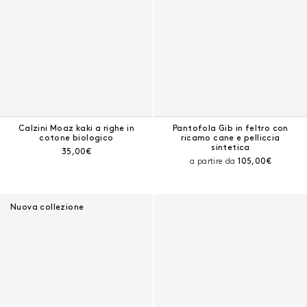
Calzini Moaz kaki a righe in
Pantofola Gib in feltro con
cotone biologico
ricamo cane e pelliccia
sintetica
Prezzo corrente:
35,00€
Prezzo corrente
a partire da
105,00€
Nuova collezione