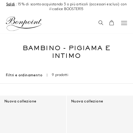
Salta al contenuto
Saldi
: 15% di sconto acquistando 3 o più articoli (accessori esclusi) con
il codice BOOSTER15
Ricerca
Carrello
BAMBINO - PIGIAMA E
INTIMO
9 prodotti
Filtri e ordinamento
Risultati - 9 prodotti
Nuova collezione
Nuova collezione