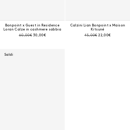
Bonpoint x Guest in Residence
Calzini Lian Bonpoint x Maison
Loran Calze in cashmere sabbia
Kitsuné
Prezzo prima dello sconto:
Prezzo corrente:
Prezzo prima dello sconto:
Prezzo corrente:
60,00€
30,00€
45,00€
22,00€
Saldi