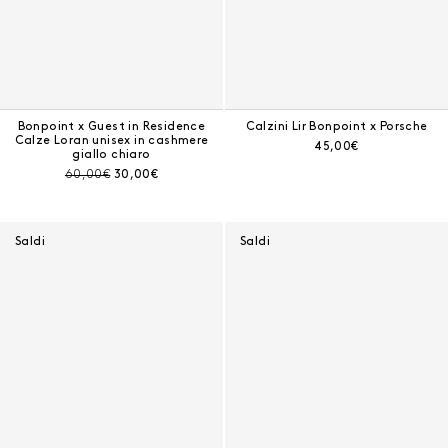
Bonpoint x Guest in Residence
Calzini Lir Bonpoint x Porsche
Calze Loran unisex in cashmere
Prezzo corrente:
45,00€
giallo chiaro
Prezzo prima dello sconto:
Prezzo corrente:
60,00€
30,00€
Saldi
Saldi