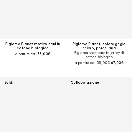
Pigiama Planet motivo cani in
Pigiama Planet, colore grigio
cotone biologico
chiaro, porcellana
Pigiama stampato in jersey di
Prezzo corrente:
a partire da
155,00€
cotone biologico
Prezzo prima dello sc
Prezzo corr
a partire da
135,00€
67,00€
Saldi
Collaborazione