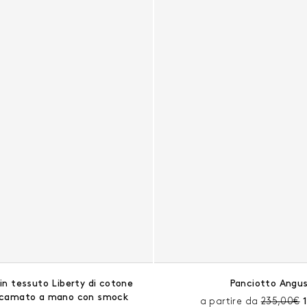
 in tessuto Liberty di cotone
Panciotto Angu
ricamato a mano con smock
Prezzo pr
a partire da
235,00€