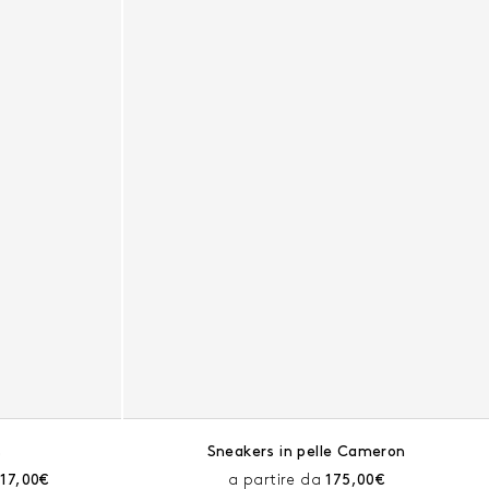
s
Sneakers in pelle Cameron
ima dello sconto:
Prezzo corrente:
Prezzo corrente:
117,00€
a partire da
175,00€