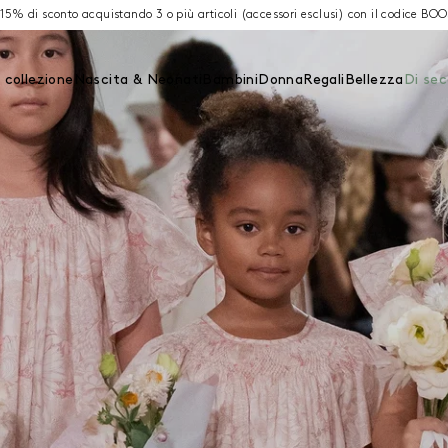
 15% di sconto acquistando 3 o più articoli (accessori esclusi) con il codice BO
 collezione
Nascita & Neonati
Bambini
Donna
Regali
Bellezza
Di se