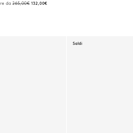
Prezzo prima dello sconto:
Prezzo corrente:
ire da
265,00€
132,00€
Saldi