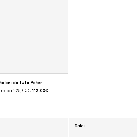
taloni da tuta Peter
Prezzo prima dello sconto:
Prezzo corrente:
ire da
225,00€
112,00€
Saldi