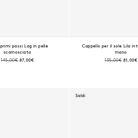
primi passi Lag in pelle
Cappello per il sole Lila in
scamosciata
mano
Prezzo prima dello sconto:
Prezzo corrente:
Prezzo prima de
Prezzo
145,00€
87,00€
135,00€
81,00€
Saldi