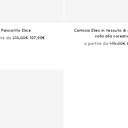
Panciotto Elice
Camicia Elies in tessuto d
collo alla corean
Prezzo prima dello sconto:
Prezzo corrente:
ire da
215,00€
107,00€
Prezzo pr
a partire da
145,00€