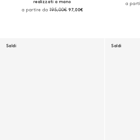
realizzati a mano
a part
Prezzo prima dello sconto:
Prezzo corrente:
a partire da
195,00€
97,00€
Saldi
Saldi