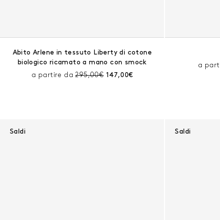
Abito Arlene in tessuto Liberty di cotone
biologico ricamato a mano con smock
a part
Prezzo prima dello sconto:
Prezzo corrente:
a partire da
295,00€
147,00€
Saldi
Saldi