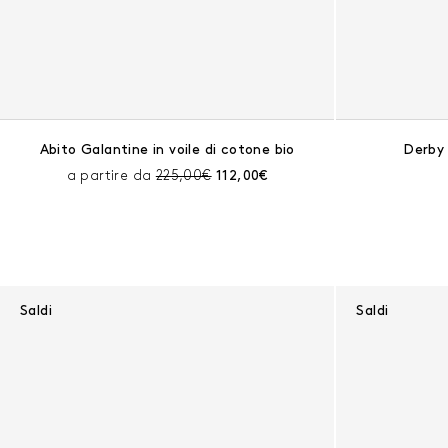
Abito Galantine in voile di cotone bio
Derby 
Prezzo prima dello sconto:
Prezzo corrente:
a partire da
225,00€
112,00€
Saldi
Saldi