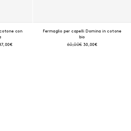
i cotone con
Fermaglio per capelli Domina in cotone
a
bio
ima dello sconto:
Prezzo corrente:
Prezzo prima dello sconto:
Prezzo corrente:
87,00€
60,00€
30,00€