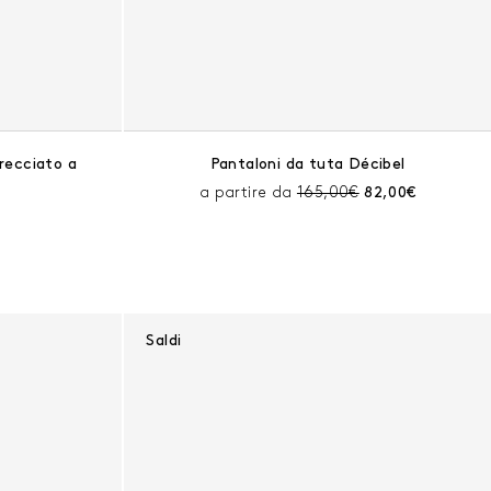
trecciato a
Pantaloni da tuta Décibel
Prezzo prima dello scont
Prezzo corrente
a partire da
165,00€
82,00€
llo sconto:
 corrente:
Saldi