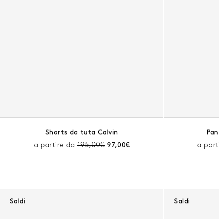
Shorts da tuta Calvin
Pan
Prezzo prima dello sconto:
Prezzo corrente:
a partire da
195,00€
97,00€
a part
Saldi
Saldi