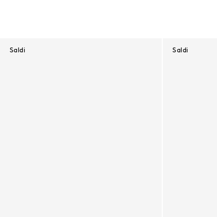
Risultati - 143 prodotti
Saldi
Saldi