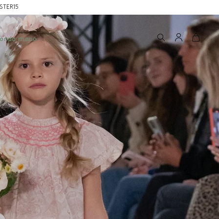
OSTER15
Ricerca
Account
Carrel
conda mano