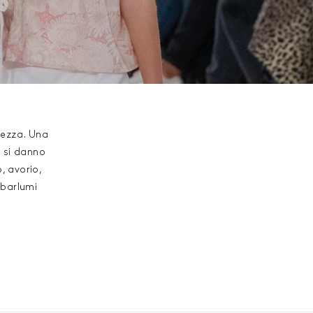
lcezza. Una
i si danno
, avorio,
 barlumi