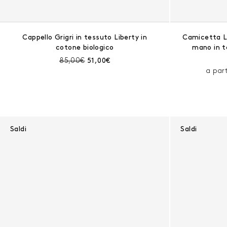
Cappello Grigri in tessuto Liberty in
Camicetta La
cotone biologico
mano in t
Prezzo prima dello sconto:
Prezzo corrente:
85,00€
51,00€
a par
Saldi
Saldi