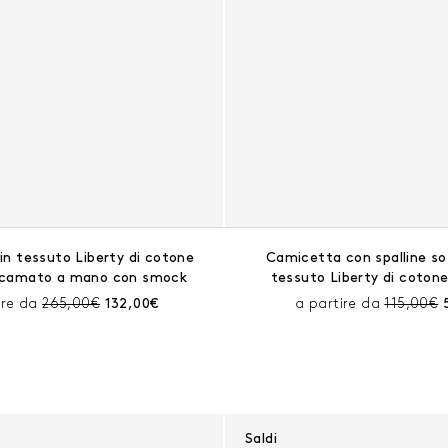
 in tessuto Liberty di cotone
Camicetta con spalline sot
ricamato a mano con smock
tessuto Liberty di cotone
Prezzo prima dello sconto:
Prezzo corrente:
Prezzo p
ire da
265,00€
132,00€
a partire da
115,00€
Saldi