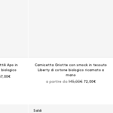
tili Apo in
Camicetta Griotte con smock in tessuto
 biologico
Liberty di cotone biologico ricamato a
mano
rima dello sconto:
Prezzo corrente:
57,00€
Prezzo prima dello scont
Prezzo corrente
a partire da
145,00€
72,00€
Saldi