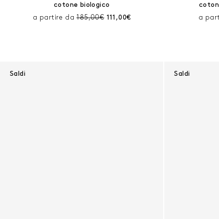
cotone biologico
coton
Prezzo prima dello sconto:
Prezzo corrente:
a partire da
185,00€
111,00€
a par
Saldi
Saldi