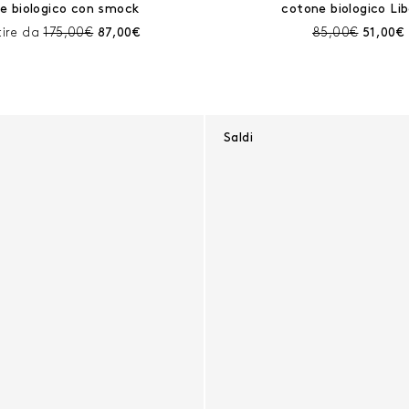
e biologico con smock
cotone biologico Li
Prezzo prima dello sconto:
Prezzo corrente:
Prezzo prima d
Prezzo 
tire da
175,00€
87,00€
85,00€
51,00€
Saldi