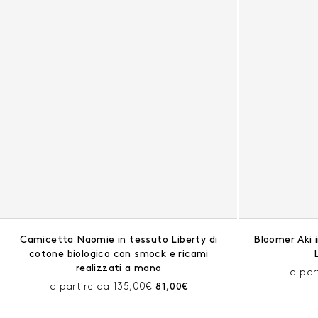
Camicetta Naomie in tessuto Liberty di
Bloomer Aki i
cotone biologico con smock e ricami
realizzati a mano
a par
Prezzo prima dello sconto:
Prezzo corrente:
a partire da
135,00€
81,00€