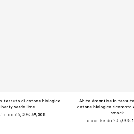
n tessuto di cotone biologico
Abito Amantine in tessuto
Liberty verde lime
cotone biologico ricamato
smock
Prezzo prima dello sconto:
Prezzo corrente:
tire da
65,00€
39,00€
Prezzo pr
P
a partire da
205,00€