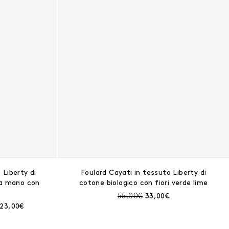
 Liberty di
Foulard Cayati in tessuto Liberty di
 a mano con
cotone biologico con fiori verde lime
Prezzo prima dello sconto:
Prezzo corrente:
55,00€
33,00€
ima dello sconto:
rezzo corrente:
123,00€