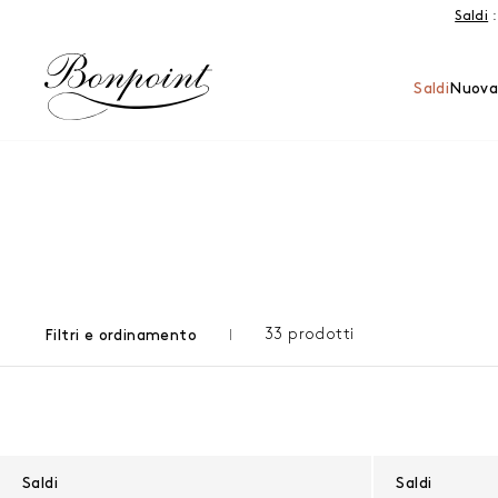
Salta al contenuto
Saldi
:
Saldi
Nuova
33 prodotti
Filtri e ordinamento
Risultati - 33 prodotti
Saldi
Saldi