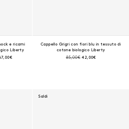
ock e ricami
Cappello Grigri con fiori blu in tessuto di
gico Liberty
cotone biologico Liberty
ima dello sconto:
Prezzo corrente:
Prezzo prima dello sconto:
Prezzo corrente:
67,00€
85,00€
42,00€
Saldi