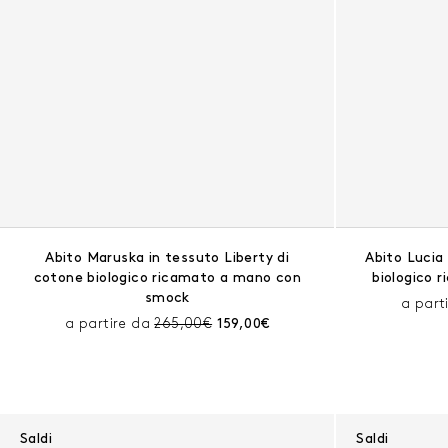
Abito Maruska in tessuto Liberty di
Abito Lucia
cotone biologico ricamato a mano con
biologico 
smock
a part
Prezzo prima dello sconto:
Prezzo corrente:
a partire da
265,00€
159,00€
Saldi
Saldi