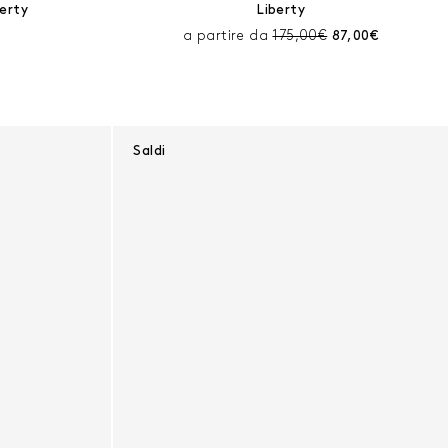
berty
Liberty
ello sconto:
corrente:
Prezzo prima dello scont
Prezzo corrente
a partire da
175,00€
87,00€
Saldi