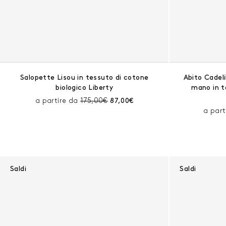
Salopette Lisou in tessuto di cotone
Abito Cadeli
biologico Liberty
mano in t
Prezzo prima dello sconto:
Prezzo corrente:
a partire da
175,00€
87,00€
a part
Saldi
Saldi