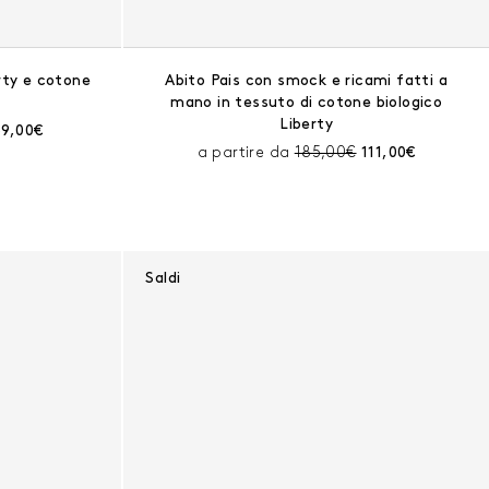
rty e cotone
Abito Pais con smock e ricami fatti a
mano in tessuto di cotone biologico
Liberty
rima dello sconto:
rezzo corrente:
39,00€
Prezzo prima dello scont
Prezzo corrente
a partire da
185,00€
111,00€
Saldi