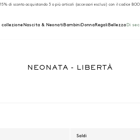
 15% di sconto acquistando 3 o più articoli (accessori esclusi) con il codice BO
 collezione
Nascita & Neonati
Bambini
Donna
Regali
Bellezza
Di se
NEONATA - LIBERTÀ
Saldi