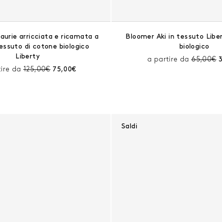
urie arricciata e ricamata a
Bloomer Aki in tessuto Libe
essuto di cotone biologico
biologico
Liberty
Prezzo p
P
a partire da
65,00€
Prezzo prima dello sconto:
Prezzo corrente:
tire da
125,00€
75,00€
Saldi