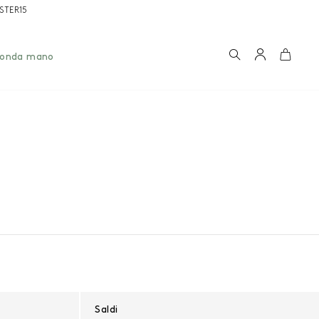
OSTER15
Ricerca
Account
Carrel
conda mano
Saldi