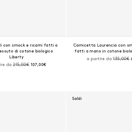
li con smock e ricami fatti a
Camicetta Laurencia con sm
essuto di cotone biologico
fatti a mano in cotone biolo
Liberty
Prezzo pr
a partire da
135,00€
Prezzo prima dello sconto:
Prezzo corrente:
ire da
215,00€
107,00€
Saldi