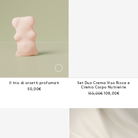
Il trio di orsetti profumati
Set Duo Crema Viso Ricca e
Crema Corpo Nutriente
Prezzo corrente:
50,00€
Prezzo prima dello sconto:
Prezzo corrente:
155,00€
108,00€
Valigia Newborn edition