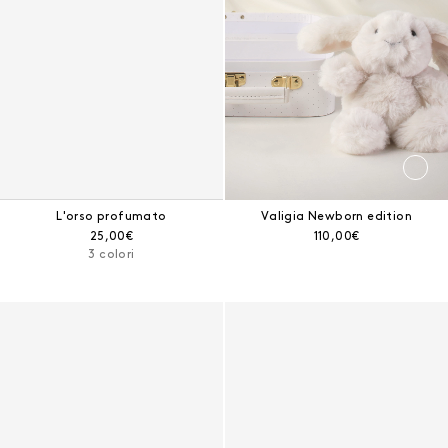
L'orso profumato
Valigia Newborn edition
Prezzo corrente:
Prezzo corrente:
25,00€
110,00€
3 colori