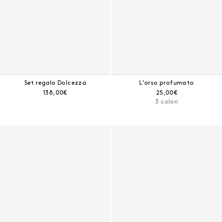
Set regalo Dolcezza
L'orso profumato
Prezzo corrente:
Prezzo corrente:
138,00€
25,00€
3 colori