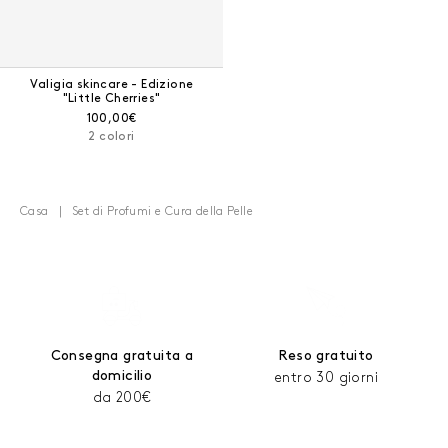
Valigia skincare - Edizione
"Little Cherries"
Prezzo corrente:
100,00€
2 colori
Casa
Set di Profumi e Cura della Pelle
Consegna gratuita a
Reso gratuito
domicilio
entro 30 giorni
da 200€