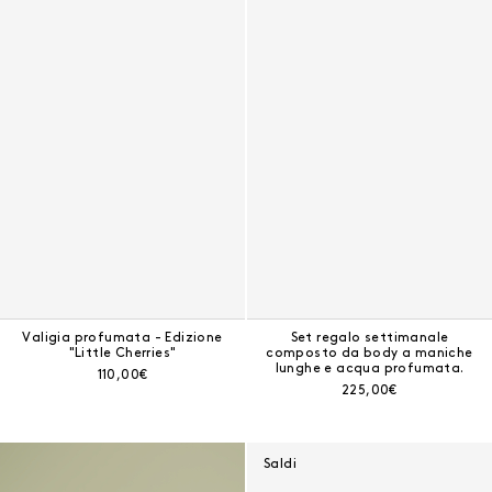
Risultati - 11 prodotti
Valigia profumata - Edizione
Set regalo settimanale
"Little Cherries"
composto da body a maniche
lunghe e acqua profumata.
Prezzo corrente:
110,00€
Prezzo corrente:
225,00€
Il trio di orsetti profumati
Saldi