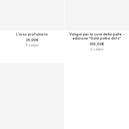
L'orso profumato
Valigia per la cura della pelle -
edizione "Gold polka dots"
Prezzo corrente:
25,00€
Prezzo corrente:
100,00€
3 colori
2 colori