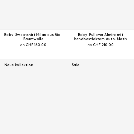
Baby-Sweatshirt Milan aus Bio-
Baby-Pullover Almire mit
Baumwolle
handbesticktem Auto-Motiv
Aktueller Preis:
Aktueller Preis:
ab
CHF 160.00
ab
CHF 210.00
Neue kollektion
Sale