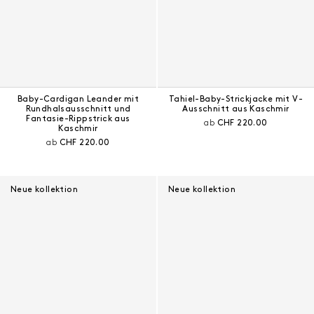
Baby-Cardigan Leander mit
Tahiel-Baby-Strickjacke mit V-
Rundhalsausschnitt und
Ausschnitt aus Kaschmir
Fantasie-Rippstrick aus
Aktueller Preis:
ab
CHF 220.00
Kaschmir
Aktueller Preis:
ab
CHF 220.00
Neue kollektion
Neue kollektion