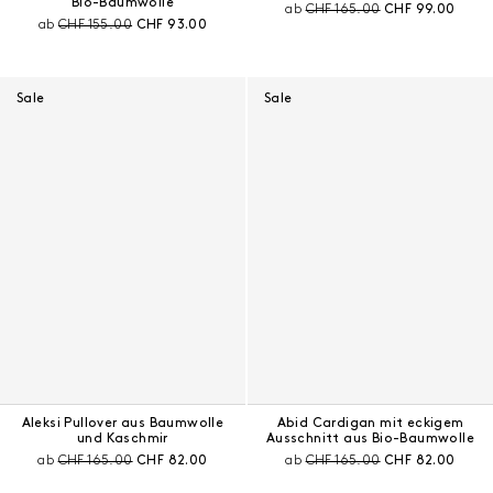
Bio-Baumwolle
Preis vor Rabatt:
Aktueller Preis:
ab
CHF 165.00
CHF 99.00
Preis vor Rabatt:
Aktueller Preis:
ab
CHF 155.00
CHF 93.00
Sale
Sale
Aleksi Pullover aus Baumwolle
Abid Cardigan mit eckigem
und Kaschmir
Ausschnitt aus Bio-Baumwolle
Preis vor Rabatt:
Aktueller Preis:
Preis vor Rabatt:
Aktueller Preis:
ab
CHF 165.00
CHF 82.00
ab
CHF 165.00
CHF 82.00