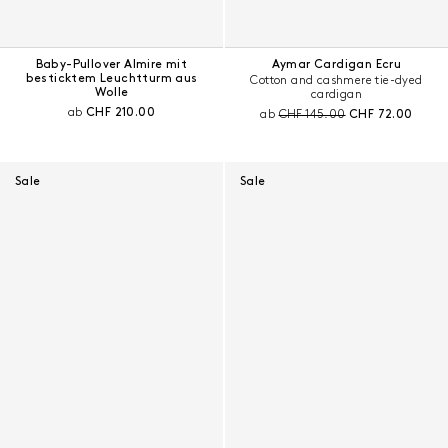
Baby-Pullover Almire mit
Aymar Cardigan Ecru
besticktem Leuchtturm aus
Cotton and cashmere tie-dyed
Wolle
cardigan
Aktueller Preis:
ab
CHF 210.00
Preis vor Rabatt:
Aktueller Preis:
ab
CHF 145.00
CHF 72.00
Sale
Sale