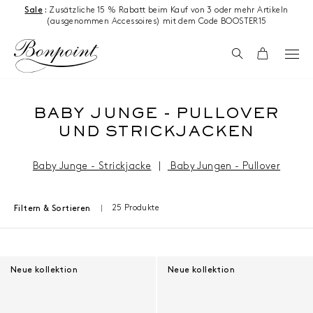
Zum Inhalt springen
Sale
:
Zusätzliche 15 % Rabatt beim Kauf von 3 oder mehr Artikeln
(ausgenommen Accessoires) mit dem Code BOOSTER15
Suchen
Wagen
BABY JUNGE - PULLOVER
UND STRICKJACKEN
Baby Junge - Strickjacke
|
Baby Jungen - Pullover
25 Produkte
Filtern & Sortieren
Ergebnisse - 25 Produkte
Neue kollektion
Neue kollektion