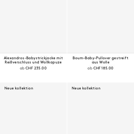
Alexandros-Babystrickjacke mit
Boum-Baby-Pullover gestreift
Reißverschluss und Wollkapuze
aus Wolle
Aktueller Preis:
Aktueller Preis:
ab
CHF 235.00
ab
CHF 185.00
Neue kollektion
Neue kollektion