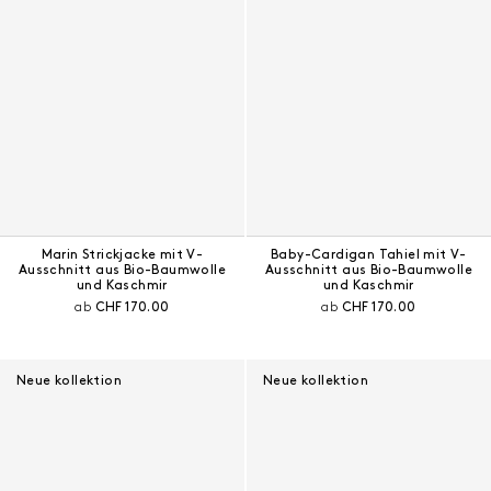
Marin Strickjacke mit V-
Baby-Cardigan Tahiel mit V-
Ausschnitt aus Bio-Baumwolle
Ausschnitt aus Bio-Baumwolle
und Kaschmir
und Kaschmir
Aktueller Preis:
Aktueller Preis:
ab
CHF 170.00
ab
CHF 170.00
Neue kollektion
Neue kollektion