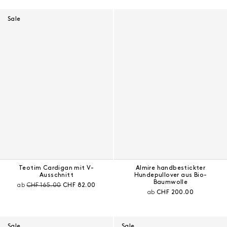
Sale
Teotim Cardigan mit V-
Almire handbestickter
Ausschnitt
Hundepullover aus Bio-
Baumwolle
Preis vor Rabatt:
Aktueller Preis:
ab
CHF 165.00
CHF 82.00
Aktueller Preis:
ab
CHF 200.00
Sale
Sale