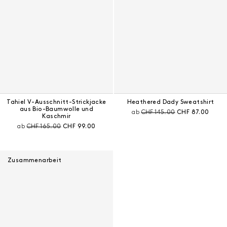
Tahiel V-Ausschnitt-Strickjacke
Heathered Dady Sweatshirt
aus Bio-Baumwolle und
Preis vor Rabatt:
Aktueller Preis:
ab
CHF 145.00
CHF 87.00
Kaschmir
Preis vor Rabatt:
Aktueller Preis:
ab
CHF 165.00
CHF 99.00
Zusammenarbeit