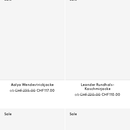
Aalya Wendestrickjacke
Leander Rundhals-
Kaschmirjacke
Preis vor Rabatt:
Aktueller Preis:
ab
CHF 235.00
CHF 117.00
Preis vor Rabatt:
Aktueller Preis:
ab
CHF 220.00
CHF 110.00
Sale
Sale