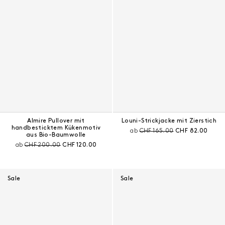
Almire Pullover mit
Louni-Strickjacke mit Zierstich
handbesticktem Kükenmotiv
Preis vor Rabatt:
Aktueller Preis:
ab
CHF 165.00
CHF 82.00
aus Bio-Baumwolle
Preis vor Rabatt:
Aktueller Preis:
ab
CHF 200.00
CHF 120.00
Sale
Sale