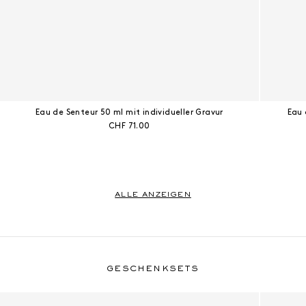
Eau de Senteur 50 ml mit individueller Gravur
Eau 
Aktueller Preis:
CHF 71.00
ALLE ANZEIGEN
Geschenksets
GESCHENKSETS