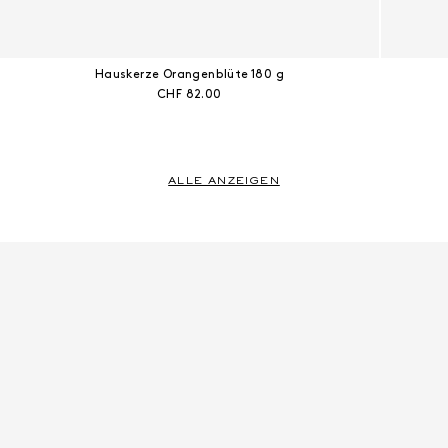
Hauskerze Orangenblüte 180 g
Aktueller Preis:
CHF 82.00
ALLE ANZEIGEN