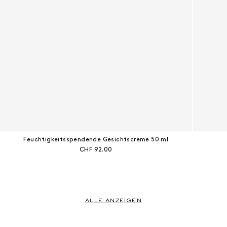
Feuchtigkeitsspendende Gesichtscreme 50 ml
Aktueller Preis:
CHF 92.00
ALLE ANZEIGEN