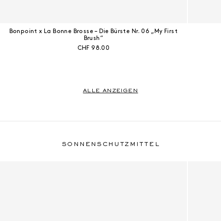
Bonpoint x La Bonne Brosse – Die Bürste Nr. 06 „My First
Brush“
Aktueller Preis:
CHF 98.00
ALLE ANZEIGEN
Sonnenschutzmittel
SONNENSCHUTZMITTEL