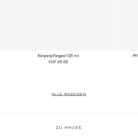
Körperpflegeöl 125 ml
Pf
Aktueller Preis:
CHF 63.00
ALLE ANZEIGEN
Zu Hause
ZU HAUSE