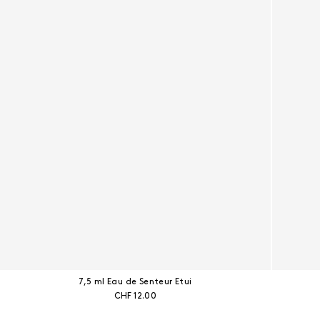
7,5 ml Eau de Senteur Etui
Aktueller Preis:
CHF 12.00