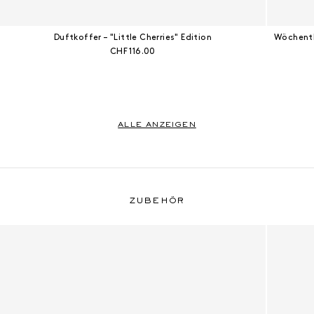
Duftkoffer – "Little Cherries" Edition
Wöchentl
Aktueller Preis:
CHF 116.00
ALLE ANZEIGEN
Zubehör
ZUBEHÖR