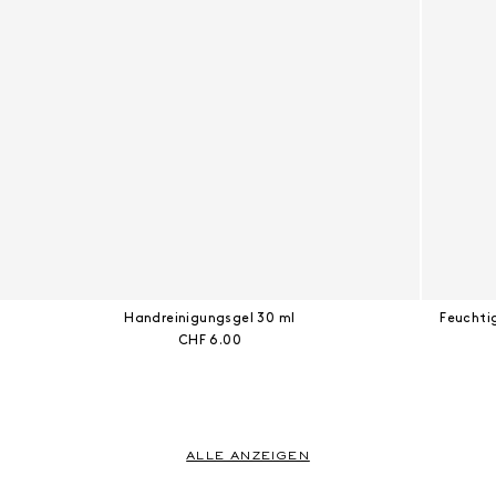
Handreinigungsgel 30 ml
Feuchti
Aktueller Preis:
CHF 6.00
ALLE ANZEIGEN