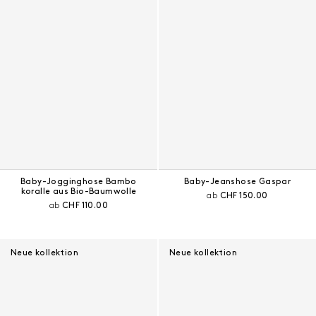
Baby-Jogginghose Bambo
Baby-Jeanshose Gaspar
koralle aus Bio-Baumwolle
Aktueller Preis:
ab
CHF 150.00
Aktueller Preis:
ab
CHF 110.00
Neue kollektion
Neue kollektion