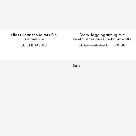
Jeliott Jeanshose aus Bio-
Bram Jogginganzug mit
Baumwolle
Inselmuster aus Bio-Baumwolle
Aktueller Preis:
Preis vor Rabatt:
Aktueller Preis:
ab
CHF 145.00
ab
CHF 130.00
CHF 78.00
Sale