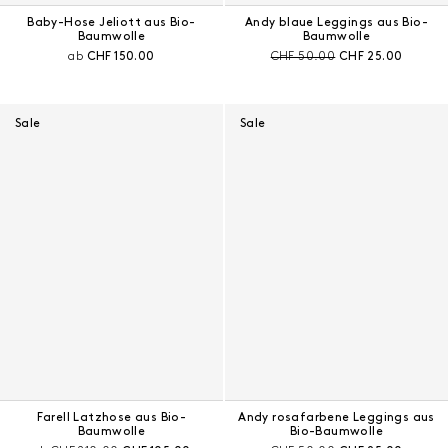
Baby-Hose Jeliott aus Bio-
Andy blaue Leggings aus Bio-
Baumwolle
Baumwolle
Aktueller Preis:
Preis vor Rabatt:
Aktueller Preis:
ab
CHF 150.00
CHF 50.00
CHF 25.00
Sale
Sale
Farell Latzhose aus Bio-
Andy rosafarbene Leggings aus
Baumwolle
Bio-Baumwolle