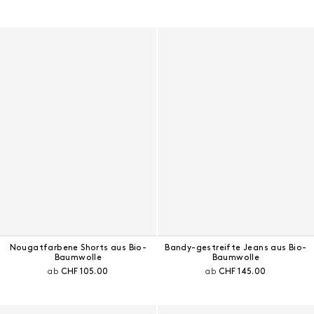
Nougatfarbene Shorts aus Bio-
Bandy-gestreifte Jeans aus Bio-
Baumwolle
Baumwolle
Aktueller Preis:
Aktueller Preis:
ab
CHF 105.00
ab
CHF 145.00