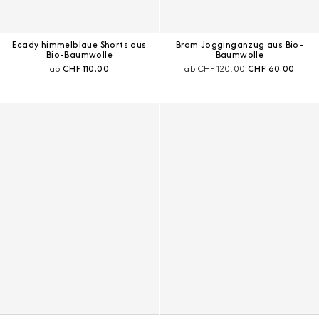
Ecady himmelblaue Shorts aus
Bram Jogginganzug aus Bio-
Bio-Baumwolle
Baumwolle
Aktueller Preis:
Preis vor Rabatt:
Aktueller Preis:
ab
CHF 110.00
ab
CHF 120.00
CHF 60.00