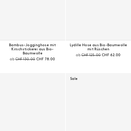
Bambus-Jogginghose mit
Lydille Hose aus Bio-Baumwolle
Kirschstickerei aus Bio-
mit Rüschen
Baumwolle
Preis vor Rabatt:
Aktueller Preis:
ab
CHF 125.00
CHF 62.00
Preis vor Rabatt:
Aktueller Preis:
ab
CHF 130.00
CHF 78.00
Sale