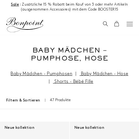
Zum Inhalt springen
Sale
:
Zusätzliche 15 % Rabatt beim Kauf von 3 oder mehr Artikeln
(ausgenommen Accessoires) mit dem Code BOOSTER15
Suchen
Wagen
BABY MÄDCHEN –
PUMPHOSE, HOSE
Baby Mädchen - Pumphosen
|
Baby Mädchen - Hose
|
Shorts - Bébé Fille
47 Produkte
Filtern & Sortieren
Ergebnisse - 47 Produkte
Neue kollektion
Neue kollektion