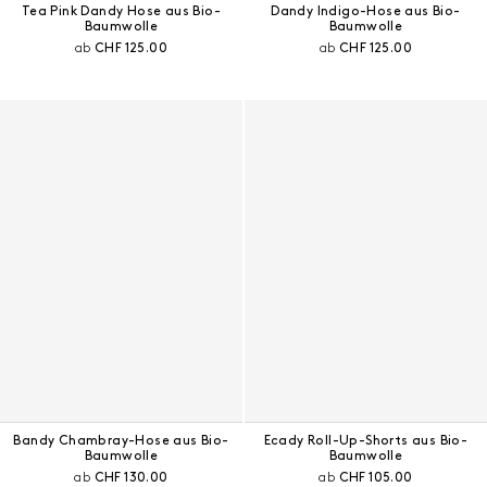
Tea Pink Dandy Hose aus Bio-
Dandy Indigo-Hose aus Bio-
Baumwolle
Baumwolle
Aktueller Preis:
Aktueller Preis:
ab
CHF 125.00
ab
CHF 125.00
Bandy Chambray-Hose aus Bio-
Ecady Roll-Up-Shorts aus Bio-
Baumwolle
Baumwolle
Aktueller Preis:
Aktueller Preis:
ab
CHF 130.00
ab
CHF 105.00