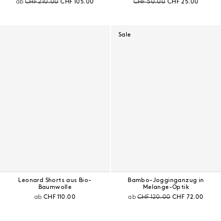
Preis vor Rabatt:
Aktueller Preis:
Preis vor Rabatt:
Aktueller Preis:
ab
CHF 210.00
CHF 105.00
CHF 50.00
CHF 25.00
Sale
Leonard Shorts aus Bio-
Bambo-Jogginganzug in
Baumwolle
Melange-Optik
Aktueller Preis:
Preis vor Rabatt:
Aktueller Preis:
ab
CHF 110.00
ab
CHF 120.00
CHF 72.00