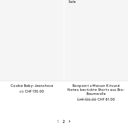
Sale
Cookie Baby-Jeanshose
Bonpoint x Maison Kitsuné
Nateo bestickte Shorts aus Bio-
Aktueller Preis:
ab
CHF 130.00
Baumwolle
Preis vor Rabatt:
Aktueller Preis:
CHF 135.00
CHF 81.00
Nächste Seite
1
2