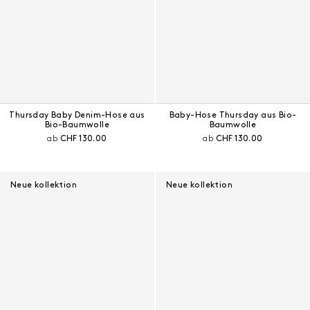
Thursday Baby Denim-Hose aus
Baby-Hose Thursday aus Bio-
Bio-Baumwolle
Baumwolle
Aktueller Preis:
Aktueller Preis:
ab
CHF 130.00
ab
CHF 130.00
Neue kollektion
Neue kollektion