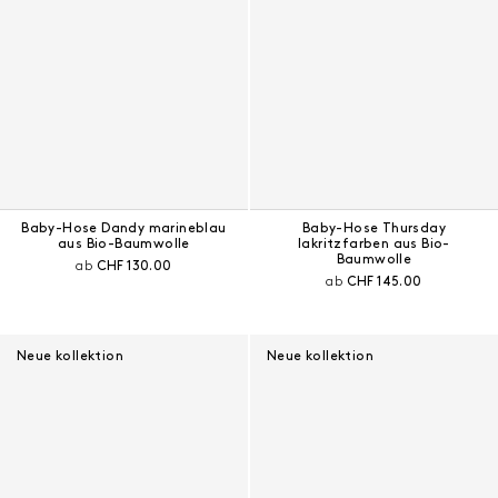
Baby-Hose Dandy marineblau
Baby-Hose Thursday
aus Bio-Baumwolle
lakritzfarben aus Bio-
Baumwolle
Aktueller Preis:
ab
CHF 130.00
Aktueller Preis:
ab
CHF 145.00
Neue kollektion
Neue kollektion