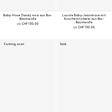
Baby-Hose Dandy rosa aus Bio-
Luciole Baby-Jeanshose mit
Baumwolle
Kirschenstickerei aus Bio-
Baumwolle
Aktueller Preis:
ab
CHF 130.00
Aktueller Preis:
ab
CHF 130.00
Coming soon
Sale