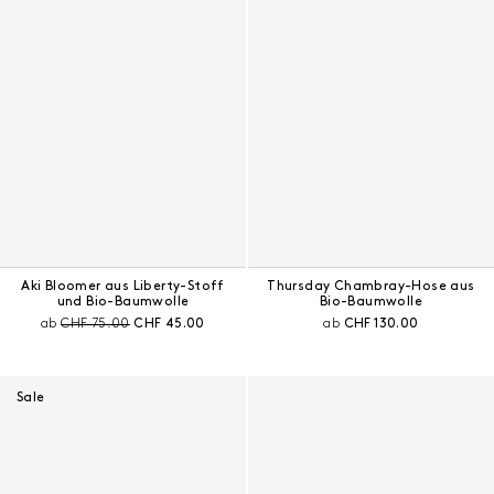
Aki Bloomer aus Liberty-Stoff
Thursday Chambray-Hose aus
und Bio-Baumwolle
Bio-Baumwolle
Preis vor Rabatt:
Aktueller Preis:
Aktueller Preis:
ab
CHF 75.00
CHF 45.00
ab
CHF 130.00
Sale