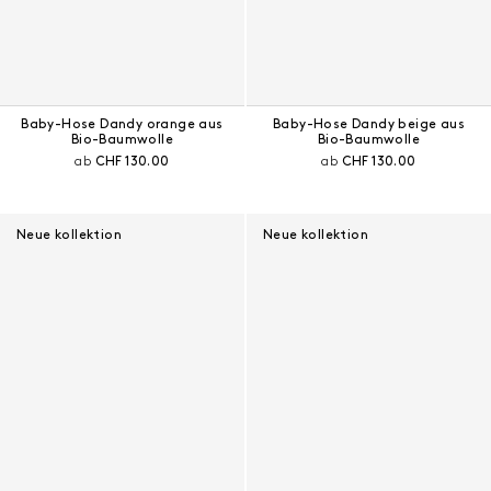
Baby-Hose Dandy orange aus
Baby-Hose Dandy beige aus
Bio-Baumwolle
Bio-Baumwolle
Aktueller Preis:
Aktueller Preis:
ab
CHF 130.00
ab
CHF 130.00
Neue kollektion
Neue kollektion