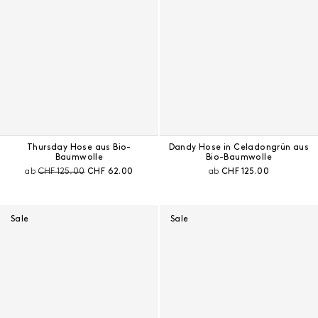
Thursday Hose aus Bio-
Dandy Hose in Celadongrün aus
Baumwolle
Bio-Baumwolle
Preis vor Rabatt:
Aktueller Preis:
Aktueller Preis:
ab
CHF 125.00
CHF 62.00
ab
CHF 125.00
Sale
Sale