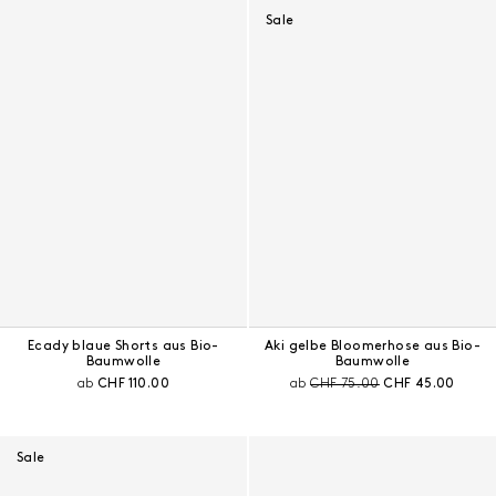
Sale
Ecady blaue Shorts aus Bio-
Aki gelbe Bloomerhose aus Bio-
Baumwolle
Baumwolle
Aktueller Preis:
Preis vor Rabatt:
Aktueller Preis:
ab
CHF 110.00
ab
CHF 75.00
CHF 45.00
Sale