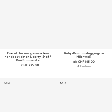
Overall Jia aus gesmoktem
Baby-Kaschmirleggings in
handbestickten Liberty-Stoff
Milchweiß
Bio-Baumwolle
Aktueller Preis:
ab
CHF 145.00
Aktueller Preis:
ab
CHF 235.00
4 Farben
Sale
Sale