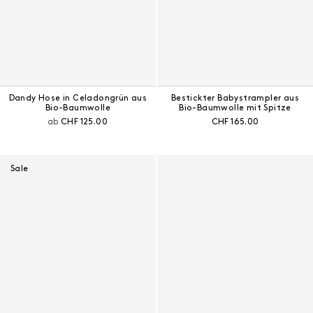
Dandy Hose in Celadongrün aus
Bestickter Babystrampler aus
Bio-Baumwolle
Bio-Baumwolle mit Spitze
Aktueller Preis:
Aktueller Preis:
ab
CHF 125.00
CHF 165.00
Sale