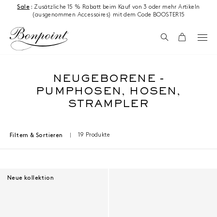
Zum Inhalt springen
Sale
:
Zusätzliche 15 % Rabatt beim Kauf von 3 oder mehr Artikeln
(ausgenommen Accessoires) mit dem Code BOOSTER15
Suchen
Wagen
NEUGEBORENE -
PUMPHOSEN, HOSEN,
STRAMPLER
19 Produkte
Filtern & Sortieren
Ergebnisse - 19 Produkte
Neue kollektion