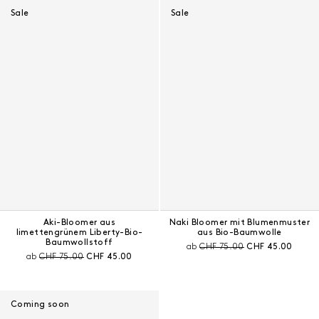
Sale
Sale
Aki-Bloomer aus
Naki Bloomer mit Blumenmuster
limettengrünem Liberty-Bio-
aus Bio-Baumwolle
Baumwollstoff
Preis vor Rabatt:
Aktueller Preis:
ab
CHF 75.00
CHF 45.00
Preis vor Rabatt:
Aktueller Preis:
ab
CHF 75.00
CHF 45.00
Coming soon