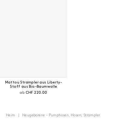
Mattou Strampler aus Liberty-
Stoff aus Bio-Baumwolle
Aktueller Preis:
ab
CHF 220.00
Heim
Neugeborene - Pumphosen, Hosen, Strampler