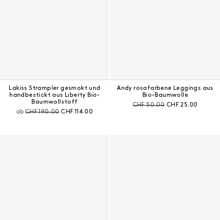
Lakiss Strampler gesmokt und
Andy rosafarbene Leggings aus
handbestickt aus Liberty Bio-
Bio-Baumwolle
Baumwollstoff
Preis vor Rabatt:
Aktueller Preis:
CHF 50.00
CHF 25.00
Preis vor Rabatt:
Aktueller Preis:
ab
CHF 190.00
CHF 114.00