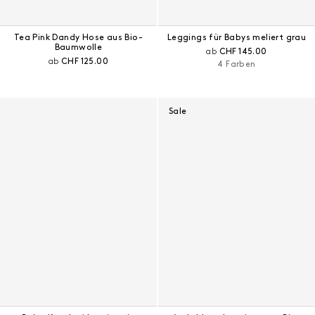
Tea Pink Dandy Hose aus Bio-
Leggings für Babys meliert grau
Baumwolle
Aktueller Preis:
ab
CHF 145.00
Aktueller Preis:
ab
CHF 125.00
4 Farben
Sale