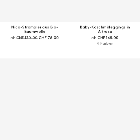
Nico-Strampler aus Bio-
Baby-Kaschmirleggings in
Baumwolle
Altrosa
Preis vor Rabatt:
Aktueller Preis:
Aktueller Preis:
ab
CHF 130.00
CHF 78.00
ab
CHF 145.00
4 Farben