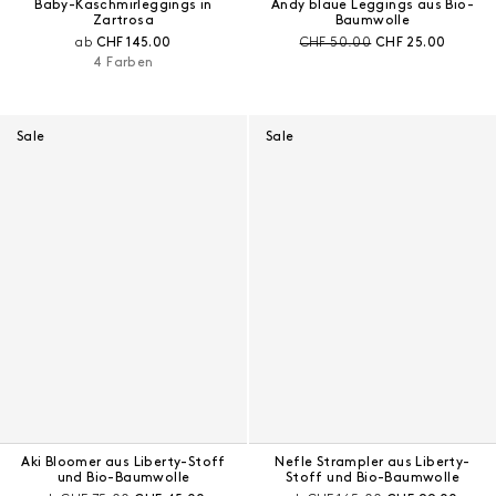
Baby-Kaschmirleggings in
Andy blaue Leggings aus Bio-
Zartrosa
Baumwolle
Aktueller Preis:
Preis vor Rabatt:
Aktueller Preis:
ab
CHF 145.00
CHF 50.00
CHF 25.00
4 Farben
Sale
Sale
Aki Bloomer aus Liberty-Stoff
Nefle Strampler aus Liberty-
und Bio-Baumwolle
Stoff und Bio-Baumwolle