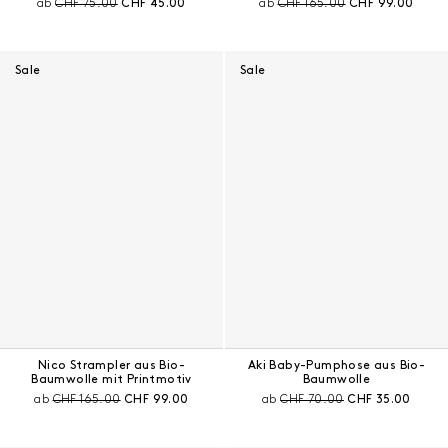
Preis vor Rabatt:
Aktueller Preis:
Preis vor Rabatt:
Aktueller Preis:
ab
CHF 75.00
CHF 45.00
ab
CHF 165.00
CHF 99.00
Sale
Sale
Nico Strampler aus Bio-
Aki Baby-Pumphose aus Bio-
Baumwolle mit Printmotiv
Baumwolle
Preis vor Rabatt:
Aktueller Preis:
Preis vor Rabatt:
Aktueller Preis:
ab
CHF 165.00
CHF 99.00
ab
CHF 70.00
CHF 35.00