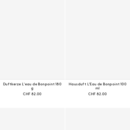
Duftkerze L'eau de Bonpoint 180
Hausduft L'Eau de Bonpoint 100
g
ml
Aktueller Preis:
Aktueller Preis:
CHF 82.00
CHF 82.00