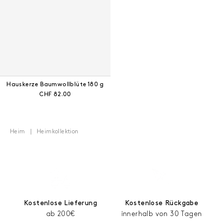
Hauskerze Baumwollblüte 180 g
Aktueller Preis:
CHF 82.00
Heim
Heimkollektion
Kostenlose Lieferung
Kostenlose Rückgabe
ab 200€
innerhalb von 30 Tagen