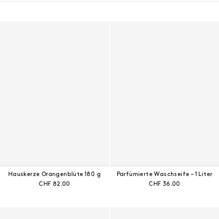
Ergebnisse - 7 Produkte
Hauskerze Orangenblüte 180 g
Parfümierte Waschseife – 1 Liter
Aktueller Preis:
Aktueller Preis:
CHF 82.00
CHF 36.00