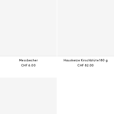
Messbecher
Hauskerze Kirschblüte 180 g
Aktueller Preis:
Aktueller Preis:
CHF 6.00
CHF 82.00