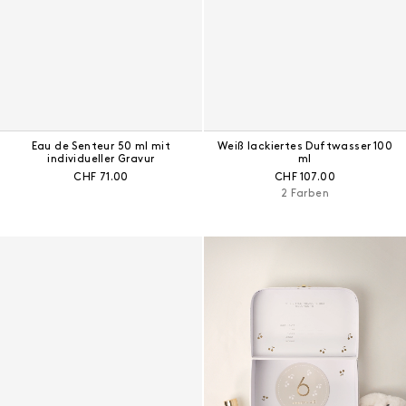
Eau de Senteur 50 ml mit
Weiß lackiertes Duftwasser 100
individueller Gravur
ml
Aktueller Preis:
Aktueller Preis:
CHF 71.00
CHF 107.00
2 Farben
Newborn Edition Koffer