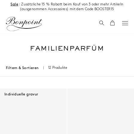
Zum Inhalt springen
Sale
:
Zusätzliche 15 % Rabatt beim Kauf von 3 oder mehr Artikeln
(ausgenommen Accessoires) mit dem Code BOOSTER15
Suchen
Wagen
FAMILIENPARFÜM
12 Produkte
Filtern & Sortieren
Ergebnisse - 12 Produkte
Individuelle gravur