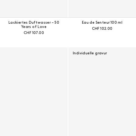
Lackiertes Duftwasser – 50
Eau de Senteur 100 ml
Years of Love
Aktueller Preis:
CHF 102.00
Aktueller Preis:
CHF 107.00
Individuelle gravur