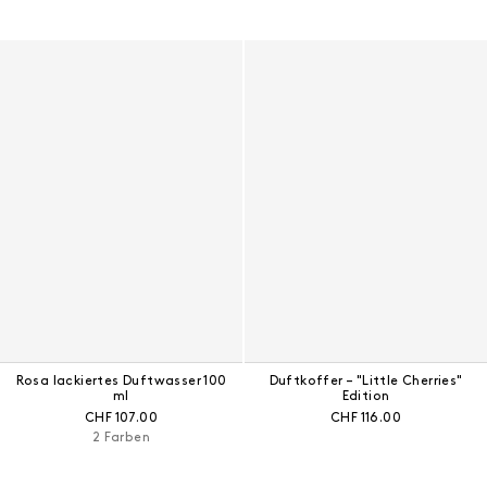
Rosa lackiertes Duftwasser 100
Duftkoffer – "Little Cherries"
ml
Edition
Aktueller Preis:
Aktueller Preis:
CHF 107.00
CHF 116.00
2 Farben