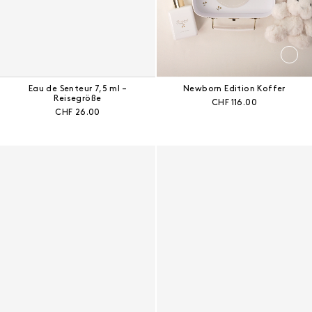
Eau de Senteur 7,5 ml –
Newborn Edition Koffer
Reisegröße
Aktueller Preis:
CHF 116.00
Aktueller Preis:
CHF 26.00