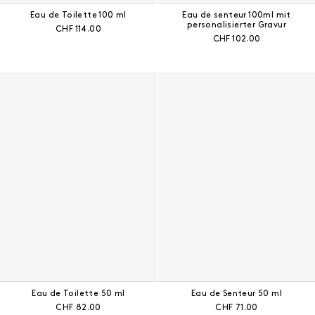
Eau de Toilette 100 ml
Eau de senteur 100ml mit
personalisierter Gravur
Aktueller Preis:
CHF 114.00
Aktueller Preis:
CHF 102.00
Eau de Toilette 50 ml
Eau de Senteur 50 ml
Aktueller Preis:
Aktueller Preis:
CHF 82.00
CHF 71.00