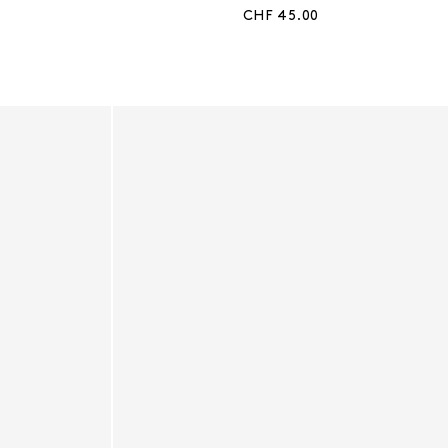
s:
Aktueller Preis:
CHF 45.00