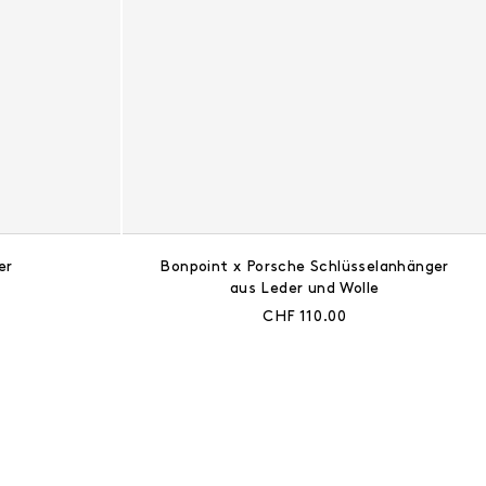
er
Bonpoint x Porsche Schlüsselanhänger
aus Leder und Wolle
s:
Aktueller Preis:
CHF 110.00