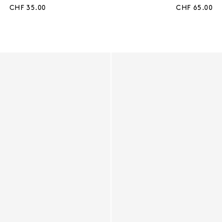
Aktueller Preis:
Aktueller Prei
CHF 35.00
CHF 65.00