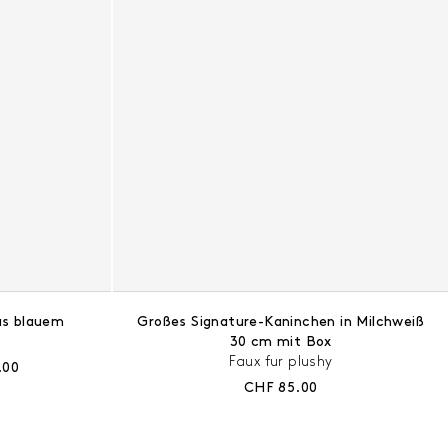
us blauem
Großes Signature-Kaninchen in Milchweiß
30 cm mit Box
Faux fur plushy
r Preis:
.00
Aktueller Preis:
CHF 85.00