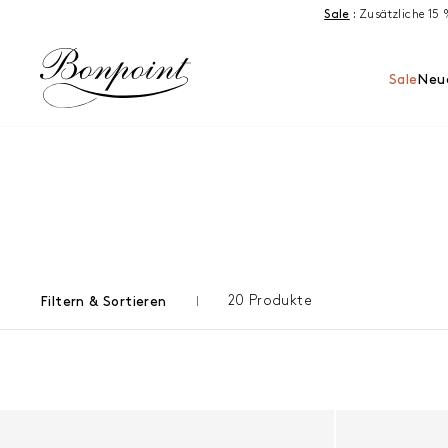
Zum Inhalt springen
Sale
:
Zusätzliche 15
Sale
Neue
20 Produkte
Filtern & Sortieren
Ergebnisse - 20 Produkte