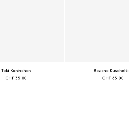
Taki Kaninchen
Bozena Kuschelti
Aktueller Preis:
Aktueller Prei
CHF 35.00
CHF 65.00