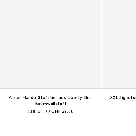
Aimer Hunde-Stofftier aus Liberty-Bio-
XXL Signatu
Baumwollstoff
Preis vor Rabatt:
Aktueller Preis:
CHF 65.00
CHF 39.00