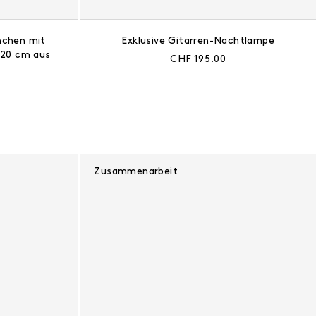
nchen mit
Exklusive Gitarren-Nachtlampe
20 cm aus
Aktueller Preis:
CHF 195.00
s:
Zusammenarbeit