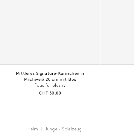
Mittleres Signature-Kaninchen in
Milchweiß 20 cm mit Box
Faux fur plushy
Aktueller Preis:
CHF 50.00
Heim
Junge - Spielzeug