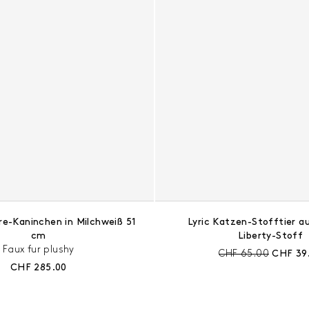
re-Kaninchen in Milchweiß 51
Lyric Katzen-Stofftier a
cm
Liberty-Stoff
Faux fur plushy
Preis vor Rabatt:
Aktuelle
CHF 65.00
CHF 39
Aktueller Preis:
CHF 285.00