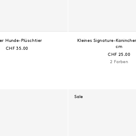
er Hunde-Plüschtier
Kleines Signature-Kaninchen
cm
Aktueller Preis:
CHF 35.00
Aktueller Prei
CHF 25.00
2 Farben
Sale