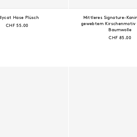
llycat Hase Plüsch
Mittleres Signature-Kani
gewebtem Kirschenmotiv 
Aktueller Preis:
CHF 55.00
Baumwolle
Aktueller Prei
CHF 85.00