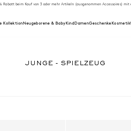
 % Rabatt beim Kauf von 3 oder mehr Artikeln (ausgenommen Accessoires) m
 Kollektion
Neugeborene & Baby
Kind
Damen
Geschenke
Kosmetik
JUNGE - SPIELZEUG