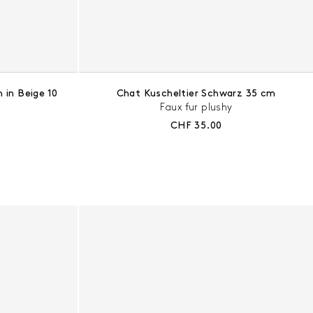
 in Beige 10
Chat Kuscheltier Schwarz 35 cm
Faux fur plushy
s:
Aktueller Preis:
CHF 35.00