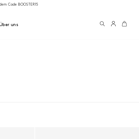
it dem Code BOOSTER15
Suchen
Konto
Wage
Über uns