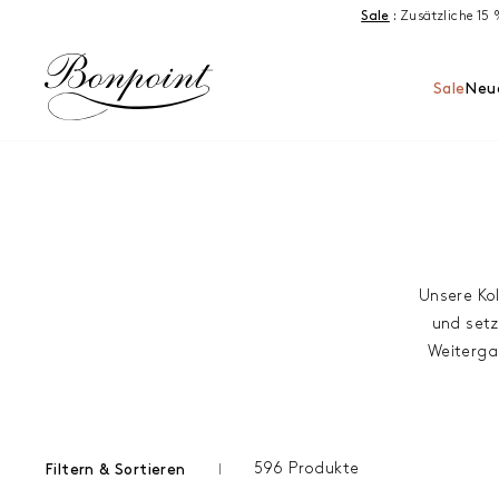
Zum Inhalt springen
Sale
:
Zusätzliche 15
Sale
Neue
Unsere Ko
und setz
Weitergab
596 Produkte
Filtern & Sortieren