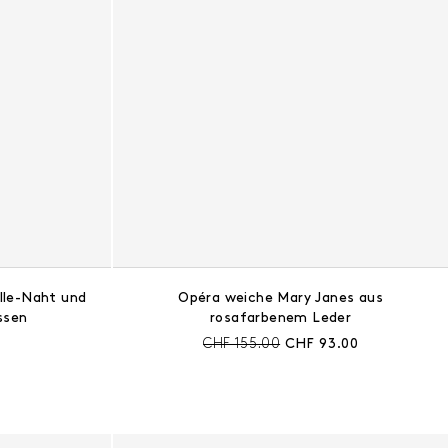
lle-Naht und
Opéra weiche Mary Janes aus
ssen
rosafarbenem Leder
s:
Preis vor Rabatt:
Aktueller Preis:
CHF 155.00
CHF 93.00