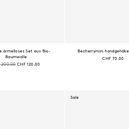
e ärmelloses Set aus Bio-
Becherrymini handgehäke
Baumwolle
Aktueller Prei
CHF 70.00
is vor Rabatt:
Aktueller Preis:
 200.00
CHF 120.00
Sale