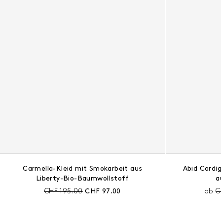
Carmella-Kleid mit Smokarbeit aus
Abid Cardi
Liberty-Bio-Baumwollstoff
a
Preis vor Rabatt:
Aktueller Preis:
P
CHF 195.00
CHF 97.00
ab
C