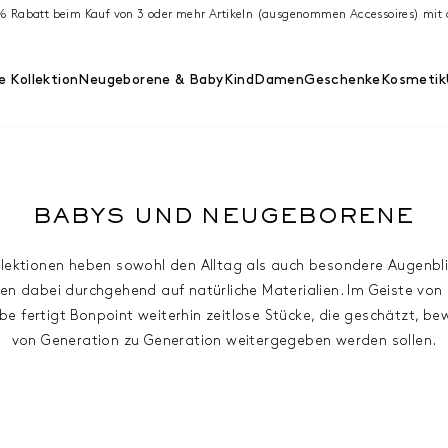
 % Rabatt beim Kauf von 3 oder mehr Artikeln (ausgenommen Accessoires) m
 Kollektion
Neugeborene & Baby
Kind
Damen
Geschenke
Kosmetik
BABYS UND NEUGEBORENE
llektionen heben sowohl den Alltag als auch besondere Augenbli
en dabei durchgehend auf natürliche Materialien. Im Geiste von
e fertigt Bonpoint weiterhin zeitlose Stücke, die geschätzt, b
von Generation zu Generation weitergegeben werden sollen.