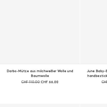
Darbo-Mütze aus milchweißer Wolle und
June Baby-
Baumwolle
handbestick
Preis vor Rabatt:
Aktueller Preis:
Pre
CHF 110.00
CHF 66.00
CH