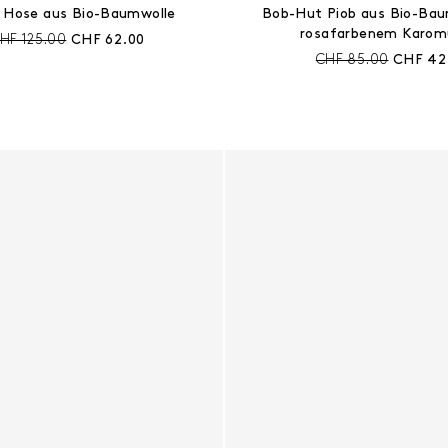
 Hose aus Bio-Baumwolle
Bob-Hut Piob aus Bio-Bau
rosafarbenem Karom
reis vor Rabatt:
Aktueller Preis:
HF 125.00
CHF 62.00
Preis vor Rabatt:
Aktuelle
CHF 85.00
CHF 42