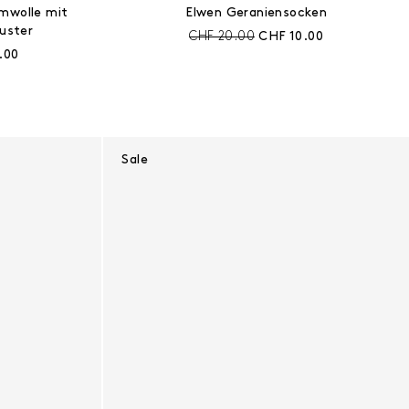
mwolle mit
Elwen Geraniensocken
uster
Preis vor Rabatt:
Aktueller Preis:
CHF 20.00
CHF 10.00
r Preis:
.00
Sale