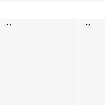
Ergebnisse - 596 Produkte
Sale
Sale