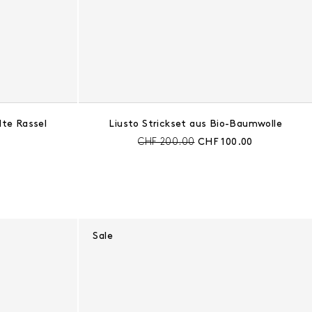
lte Rassel
Liusto Strickset aus Bio-Baumwolle
s:
Preis vor Rabatt:
Aktueller Preis:
CHF 200.00
CHF 100.00
Sale