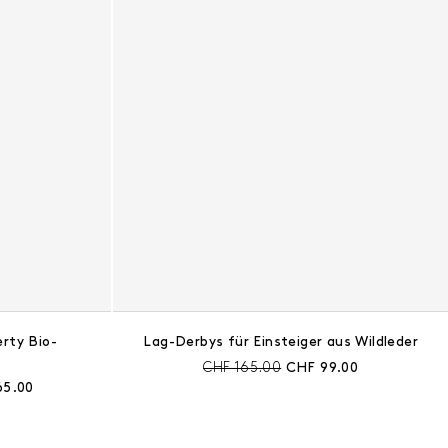
erty Bio-
Lag-Derbys für Einsteiger aus Wildleder
Preis vor Rabatt:
Aktueller Preis:
CHF 165.00
CHF 99.00
ler Preis:
65.00