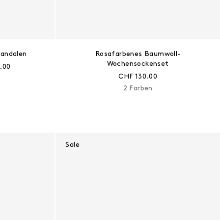
sandalen
Rosafarbenes Baumwoll-
Wochensockenset
er Preis:
.00
Aktueller Preis:
CHF 130.00
2 Farben
Sale