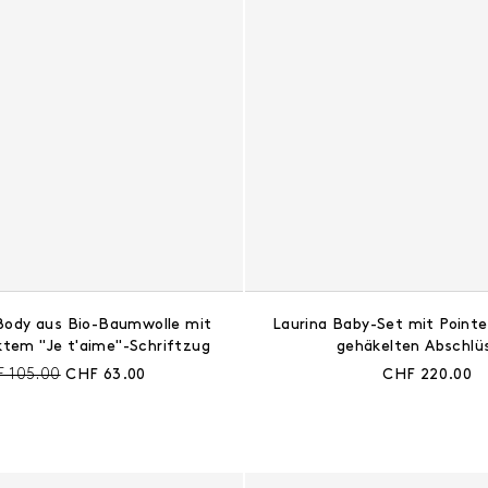
Body aus Bio-Baumwolle mit
Laurina Baby-Set mit Pointe
tem "Je t'aime"-Schriftzug
gehäkelten Abschlü
is vor Rabatt:
Aktueller Preis:
Aktueller Prei
F 105.00
CHF 63.00
CHF 220.00