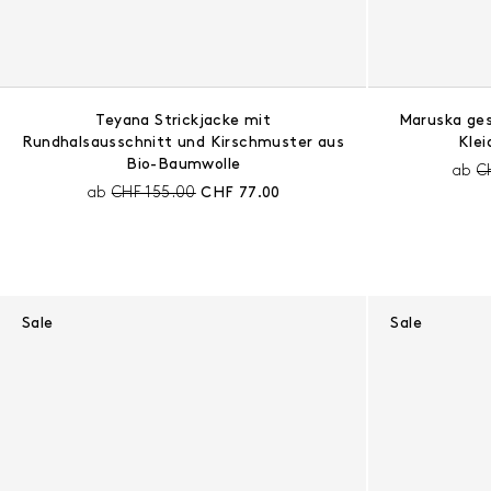
Teyana Strickjacke mit
Maruska ge
Rundhalsausschnitt und Kirschmuster aus
Klei
Bio-Baumwolle
Pr
ab
C
Preis vor Rabatt:
Aktueller Preis:
ab
CHF 155.00
CHF 77.00
Sale
Sale