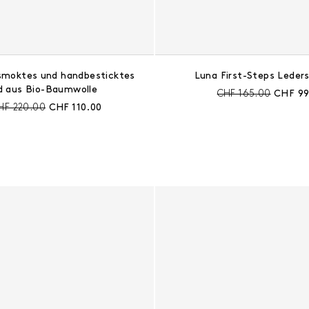
smoktes und handbesticktes
Luna First-Steps Leder
d aus Bio-Baumwolle
Preis vor Rabatt:
Aktuell
CHF 165.00
CHF 99
eis vor Rabatt:
Aktueller Preis:
HF 220.00
CHF 110.00