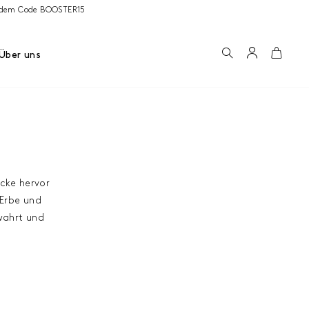
it dem Code BOOSTER15
Suchen
Konto
Wage
Über uns
cke hervor
 Erbe und
ewahrt und