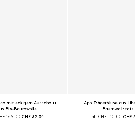
gan mit eckigem Ausschnitt
Apo Trägerbluse aus Lib
us Bio-Baumwolle
Baumwollstoff
reis vor Rabatt:
Aktueller Preis:
Preis vor Rabatt:
Aktuel
HF 165.00
CHF 82.00
ab
CHF 130.00
CHF 