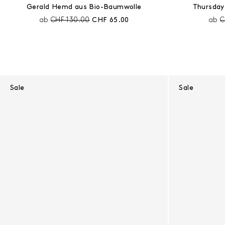
Gerald Hemd aus Bio-Baumwolle
Thursday
Preis vor Rabatt:
Aktueller Preis:
P
ab
CHF 130.00
CHF 65.00
ab
C
Sale
Sale