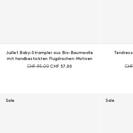
Juillet Baby-Strampler aus Bio-Baumwolle
Tendress
mit handbestickten Flugdrachen-Motiven
Preis vor Rabatt:
Aktueller Preis:
Pre
CHF 95.00
CHF 57.00
CHF
Sale
Sale