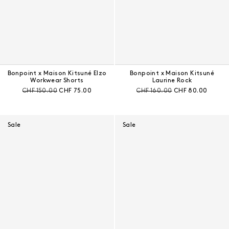
Bonpoint x Maison Kitsuné Elzo
Bonpoint x Maison Kitsuné
Workwear Shorts
Laurine Rock
Preis vor Rabatt:
Aktueller Preis:
Preis vor Rabatt:
Aktueller Preis:
CHF 150.00
CHF 75.00
CHF 160.00
CHF 80.00
Sale
Sale