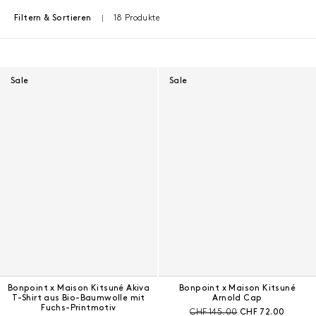
18 Produkte
Filtern & Sortieren
Ergebnisse - 18 Produkte
Sale
Sale
Bonpoint x Maison Kitsuné Akiva
Bonpoint x Maison Kitsuné
T-Shirt aus Bio-Baumwolle mit
Arnold Cap
Fuchs-Printmotiv
Preis vor Rabatt:
Aktueller Preis:
CHF 145.00
CHF 72.00