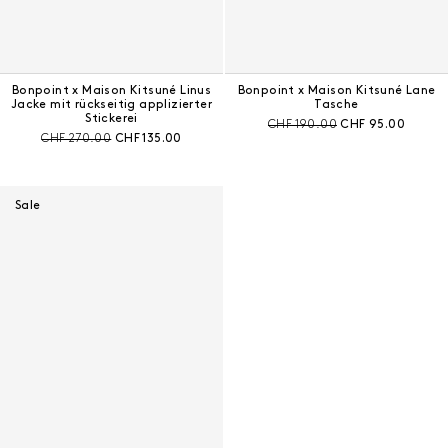
Bonpoint x Maison Kitsuné Linus
Bonpoint x Maison Kitsuné Lane
Jacke mit rückseitig applizierter
Tasche
Stickerei
Preis vor Rabatt:
Aktueller Preis:
CHF 190.00
CHF 95.00
Preis vor Rabatt:
Aktueller Preis:
CHF 270.00
CHF 135.00
Sale