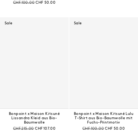
Preis vor Rabatt:
Aktueller Preis:
CHF 100.00
CHF 50.00
Sale
Sale
Bonpoint x Maison Kitsuné
Bonpoint x Maison Kitsuné Lulu
Lissandra Kleid aus Bio-
T-Shirt aus Bio-Baumwolle mit
Baumwolle
Fuchs-Printmotiv
Preis vor Rabatt:
Aktueller Preis:
Preis vor Rabatt:
Aktueller Preis:
CHF 215.00
CHF 107.00
CHF 100.00
CHF 50.00