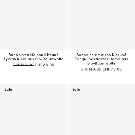
Bonpoint x Maison Kitsuné
Bonpoint x Maison Kitsuné
Lydiah Kleid aus Bio-Baumwolle
Tangui besticktes Hemd aus
Bio-Baumwolle
Preis vor Rabatt:
Aktueller Preis:
CHF 160.00
CHF 80.00
Preis vor Rabatt:
Aktueller Preis:
CHF 140.00
CHF 70.00
Sale
Sale