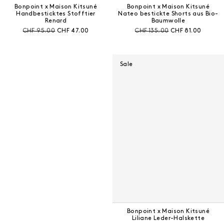
Bonpoint x Maison Kitsuné
Bonpoint x Maison Kitsuné
Handbesticktes Stofftier
Nateo bestickte Shorts aus Bio-
Renard
Baumwolle
Preis vor Rabatt:
Aktueller Preis:
Preis vor Rabatt:
Aktueller Preis:
CHF 95.00
CHF 47.00
CHF 135.00
CHF 81.00
Sale
Bonpoint x Maison Kitsuné
Liliane Leder-Halskette