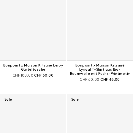
Bonpoint x Maison Kitsuné Leroy
Bonpoint x Maison Kitsuné
Gürteltasche
Lyrical T-Shirt aus Bio-
Baumwolle mit Fuchs-Printmotiv
Preis vor Rabatt:
Aktueller Preis:
CHF 100.00
CHF 50.00
Preis vor Rabatt:
Aktueller Preis:
CHF 80.00
CHF 48.00
Sale
Sale