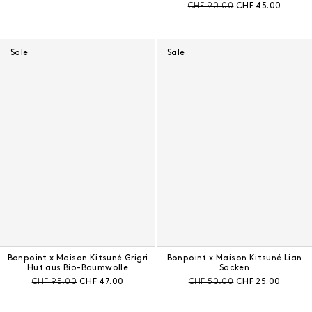
Preis vor Rabatt:
Aktueller Preis:
CHF 90.00
CHF 45.00
Sale
Sale
Bonpoint x Maison Kitsuné Grigri
Bonpoint x Maison Kitsuné Lian
Hut aus Bio-Baumwolle
Socken
Preis vor Rabatt:
Aktueller Preis:
Preis vor Rabatt:
Aktueller Preis:
CHF 95.00
CHF 47.00
CHF 50.00
CHF 25.00