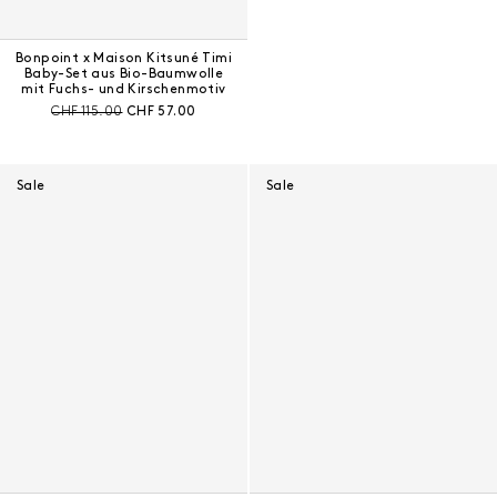
Bonpoint x Maison Kitsuné Timi
Baby-Set aus Bio-Baumwolle
mit Fuchs- und Kirschenmotiv
Preis vor Rabatt:
Aktueller Preis:
CHF 115.00
CHF 57.00
Sale
Sale