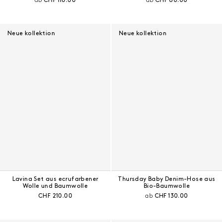
ab
CHF 110.00
ab
CHF 60.00
Neue kollektion
Neue kollektion
Lavina Set aus ecrufarbener
Thursday Baby Denim-Hose aus
Wolle und Baumwolle
Bio-Baumwolle
Aktueller Preis:
Aktueller Preis:
CHF 210.00
ab
CHF 130.00