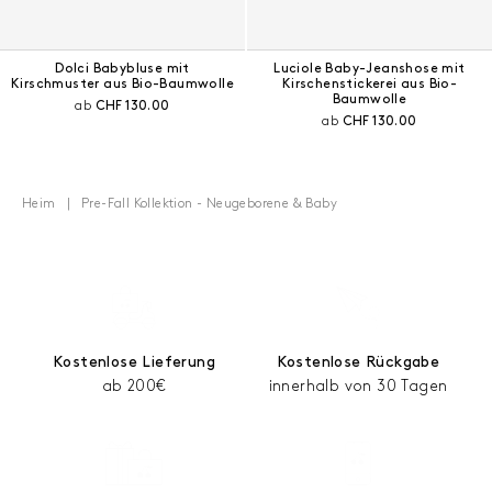
Dolci Babybluse mit
Luciole Baby-Jeanshose mit
Kirschmuster aus Bio-Baumwolle
Kirschenstickerei aus Bio-
Baumwolle
Aktueller Preis:
ab
CHF 130.00
Aktueller Preis:
ab
CHF 130.00
Heim
Pre-Fall Kollektion - Neugeborene & Baby
Kostenlose Lieferung
Kostenlose Rückgabe
ab 200€
innerhalb von 30 Tagen