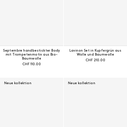
Septembre handbestickter Body
Lavinon Set in Kupfergrün aus
mit Trompetenmotiv aus Bio-
Wolle und Baumwolle
Baumwolle
Aktueller Preis:
CHF 210.00
Aktueller Preis:
CHF 110.00
Neue kollektion
Neue kollektion