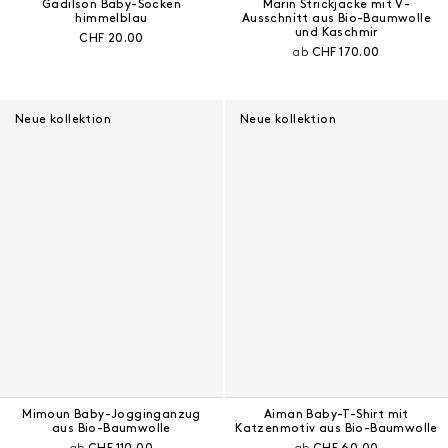
Gadilson Baby-Socken
Marin Strickjacke mit V-
himmelblau
Ausschnitt aus Bio-Baumwolle
und Kaschmir
Aktueller Preis:
CHF 20.00
Aktueller Preis:
ab
CHF 170.00
Neue kollektion
Neue kollektion
Mimoun Baby-Jogginganzug
Aiman Baby-T-Shirt mit
aus Bio-Baumwolle
Katzenmotiv aus Bio-Baumwolle
Aktueller Preis:
Aktueller Preis: