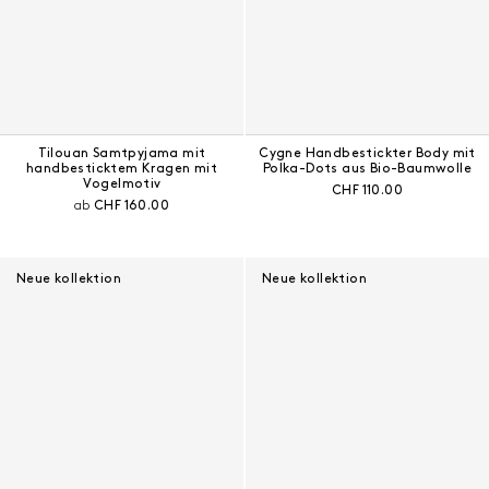
Tilouan Samtpyjama mit
Cygne Handbestickter Body mit
handbesticktem Kragen mit
Polka-Dots aus Bio-Baumwolle
Vogelmotiv
Aktueller Preis:
CHF 110.00
Aktueller Preis:
ab
CHF 160.00
Neue kollektion
Neue kollektion