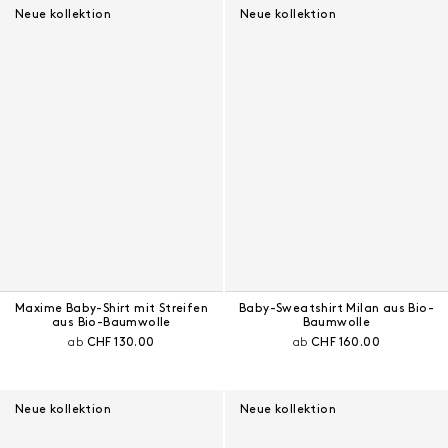
Neue kollektion
Neue kollektion
Maxime Baby-Shirt mit Streifen
Baby-Sweatshirt Milan aus Bio-
aus Bio-Baumwolle
Baumwolle
Aktueller Preis:
Aktueller Preis:
ab
CHF 130.00
ab
CHF 160.00
Neue kollektion
Neue kollektion