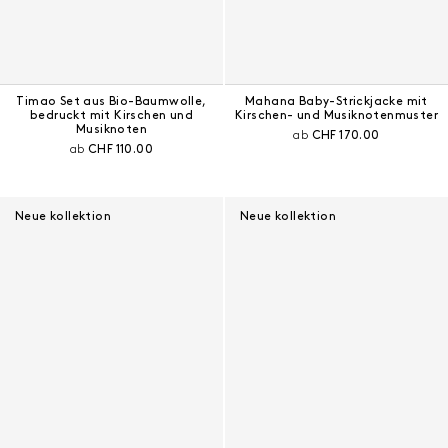
Timao Set aus Bio-Baumwolle,
Mahana Baby-Strickjacke mit
bedruckt mit Kirschen und
Kirschen- und Musiknotenmuster
Musiknoten
Aktueller Preis:
ab
CHF 170.00
Aktueller Preis:
ab
CHF 110.00
Neue kollektion
Neue kollektion