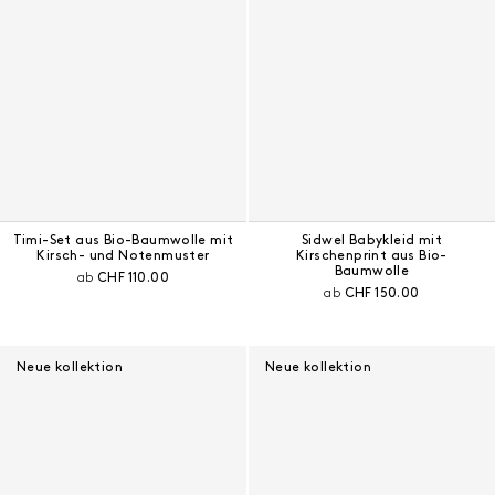
Timi-Set aus Bio-Baumwolle mit
Sidwel Babykleid mit
Kirsch- und Notenmuster
Kirschenprint aus Bio-
Baumwolle
Aktueller Preis:
ab
CHF 110.00
Aktueller Preis:
ab
CHF 150.00
Neue kollektion
Neue kollektion