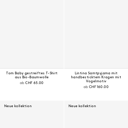
Tom Baby gestreiftes T-Shirt
Lintina Samtpyjama mit
aus Bio-Baumwolle
handbesticktem Kragen mit
Vogelmotiv
Aktueller Preis:
ab
CHF 65.00
Aktueller Preis:
ab
CHF 160.00
Neue kollektion
Neue kollektion