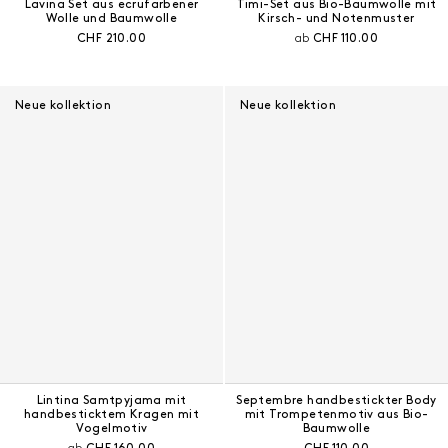
Lavina Set aus ecrufarbener
Timi-Set aus Bio-Baumwolle mit
Wolle und Baumwolle
Kirsch- und Notenmuster
Aktueller Preis:
Aktueller Preis:
CHF 210.00
ab
CHF 110.00
Neue kollektion
Neue kollektion
Lintina Samtpyjama mit
Septembre handbestickter Body
handbesticktem Kragen mit
mit Trompetenmotiv aus Bio-
Vogelmotiv
Baumwolle
Aktueller Preis:
Aktueller Preis: