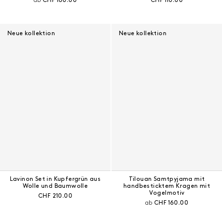
ab
CHF 160.00
CHF 110.00
Neue kollektion
Neue kollektion
Lavinon Set in Kupfergrün aus
Tilouan Samtpyjama mit
Wolle und Baumwolle
handbesticktem Kragen mit
Vogelmotiv
Aktueller Preis:
CHF 210.00
Aktueller Preis:
ab
CHF 160.00