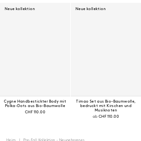
Neue kollektion
Neue kollektion
Cygne Handbestickter Body mit
Timao Set aus Bio-Baumwolle,
Polka-Dots aus Bio-Baumwolle
bedruckt mit Kirschen und
Musiknoten
Aktueller Preis:
CHF 110.00
Aktueller Preis:
ab
CHF 110.00
Heim
Pre-Fall Kollektion - Neugeborenes